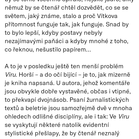
němuž by se čtenář chtěl dozvědět, co se se
světem, jaký známe, stalo a proč Vítkova
přítomnost funguje tak, jak funguje. Snad by
to bylo lepší, kdyby postavy nebyly
nezajímavými paňáci a kdyby mnohé z toho,
co řeknou, nešustilo papírem…
A to je v posledku ještě ten menší problém
Viru
. Horší – a do očí bijící – je to, jak mizerně
je kniha napsaná. U autora, jehož komentáře
jsou obvykle dobře vystavěné, občas i vtipné,
to překvapí dvojnásob. Psaní žurnalistických
textů a beletrie jsou samozřejmě dvě v mnoha
ohledech odlišné disciplíny, ale i tak: Ve
Viru
se vyskytují některé natolik evidentní
stylistické přešlapy, že by čtenář neznalý