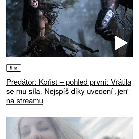
film
Predátor: Kořist – pohled první: Vrátila
se mu síla. Nejspíš díky uvedení „jen“
na streamu