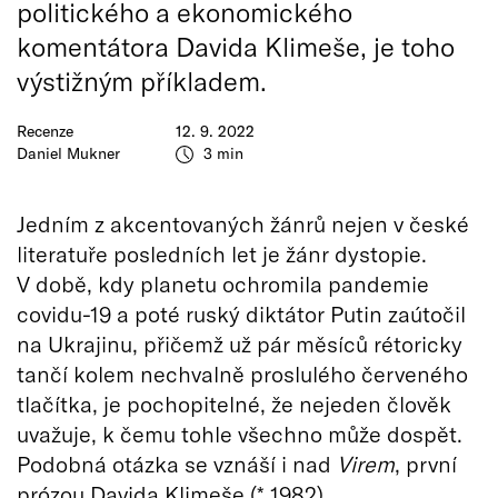
politického a ekonomického
komentátora Davida Klimeše, je toho
výstižným příkladem.
Recenze
12. 9. 2022
Daniel Mukner
3 min
Jedním z akcentovaných žánrů nejen v české
literatuře posledních let je žánr dystopie.
V době, kdy planetu ochromila pandemie
covidu-19 a poté ruský diktátor Putin zaútočil
na Ukrajinu, přičemž už pár měsíců rétoricky
tančí kolem nechvalně proslulého červeného
tlačítka, je pochopitelné, že nejeden člověk
uvažuje, k čemu tohle všechno může dospět.
Podobná otázka se vznáší i nad
Virem
, první
prózou Davida Klimeše (* 1982).