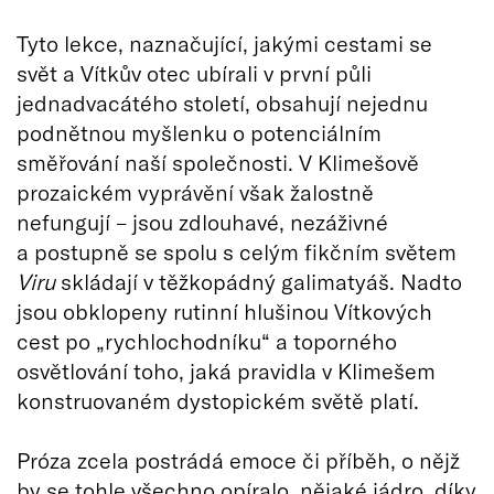
Tyto lekce, naznačující, jakými cestami se
svět a Vítkův otec ubírali v první půli
jednadvacátého století, obsahují nejednu
podnětnou myšlenku o potenciálním
směřování naší společnosti. V Klimešově
prozaickém vyprávění však žalostně
nefungují – jsou zdlouhavé, nezáživné
a postupně se spolu s celým fikčním světem
Viru
skládají v těžkopádný galimatyáš. Nadto
jsou obklopeny rutinní hlušinou Vítkových
cest po „rychlochodníku“ a toporného
osvětlování toho, jaká pravidla v Klimešem
konstruovaném dystopickém světě platí.
Próza zcela postrádá emoce či příběh, o nějž
by se tohle všechno opíralo, nějaké jádro, díky