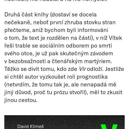
Druhá část knihy (dostaví se docela
nečekaně, neboť první zhruba stovku stran
přečteme, aniž bychom byli informováni
o tom, že text je rozdělen na části), v níž Vítek
řeší trable se sociálním odborem po smrti
svého otce, je už pak skutečným závodem
v bezobsažnosti a čtenářským martýriem.
Těžko se divit tomu, kdo zde
Vir
odloží. Jestliže
si chtěl autor vyzkoušet roli prognostika
(netvrdím, že tomu tak je, ale nenapadá mě
jiný důvod, proč tu prózu stvořil), měl to zkusit
jinou cestou.