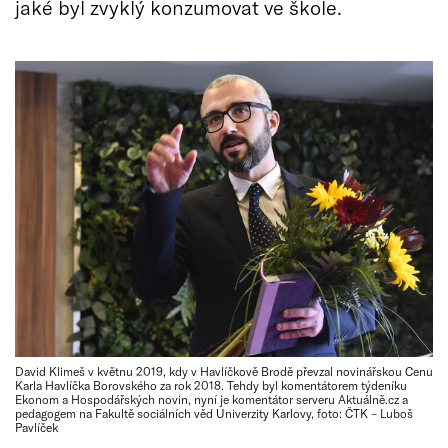
jaké byl zvyklý konzumovat ve škole.
David Klimeš v květnu 2019, kdy v Havlíčkově Brodě převzal novinářskou Cenu
Karla Havlíčka Borovského za rok 2018. Tehdy byl komentátorem týdeníku
Ekonom a Hospodářských novin, nyní je komentátor serveru Aktuálně.cz a
pedagogem na Fakultě sociálních věd Univerzity Karlovy, foto: ČTK – Luboš
Pavlíček