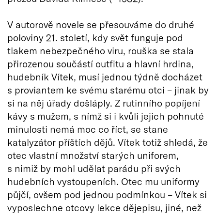
V autorově novele se přesouváme do druhé
poloviny 21. století, kdy svět funguje pod
tlakem nebezpečného viru, rouška se stala
přirozenou součástí outfitu a hlavní hrdina,
hudebník Vítek, musí jednou týdně docházet
s proviantem ke svému starému otci – jinak by
si na něj úřady došláply. Z rutinního popíjení
kávy s mužem, s nímž si i kvůli jejich pohnuté
minulosti nemá moc co říct, se stane
katalyzátor příštích dějů. Vítek totiž shledá, že
otec vlastní množství starých uniforem,
s nimiž by mohl udělat parádu při svých
hudebních vystoupeních. Otec mu uniformy
půjčí, ovšem pod jednou podmínkou – Vítek si
vyposlechne otcovy lekce dějepisu, jiné, než