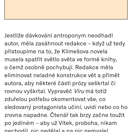
Jestliže dávkování antroponym neodhadl
autor, měla zasáhnout redakce – když už tedy
přistoupíme na to, že Klimešova novela
musela spatřit světlo světa ve formě knihy,
o čemž osobně pochybuji. Redakce měla
eliminovat neladné konstrukce vět a přimět
autora, aby některé části prózy seškrtal či
rovnou vyškrtal. Vypravěč
Viru
má totiž
zduřelou potřebu okomentovat vše, co
sledovaný protagonista učiní, uvidí nebo co ho
zrovna napadne. Čtenář tak brzy začne toužit
po jediném – aby už Vítek, proboha, nikam
nechodil, nic nedělal a na nic nemyslel.