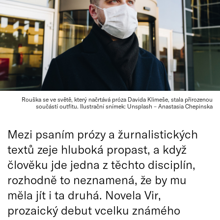
Rouška se ve světě, který načrtává próza Davida Klimeše, stala přirozenou
součástí outfitu. Ilustrační snímek: Unsplash – Anastasia Chepinska
Mezi psaním prózy a žurnalistických
textů zeje hluboká propast, a když
člověku jde jedna z těchto disciplín,
rozhodně to neznamená, že by mu
měla jít i ta druhá. Novela Vir,
prozaický debut vcelku známého