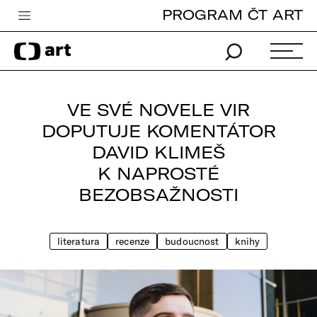
PROGRAM ČT ART
Česká televize
Zpravodajství
Sport
VE SVÉ NOVELE VIR
iVysílání
DOPUTUJE KOMENTÁTOR
DAVID KLIMEŠ
TV program
K NAPROSTÉ
Pro děti
BEZOBSAŽNOSTI
edu
Vše o ČT
literatura
recenze
budoucnost
knihy