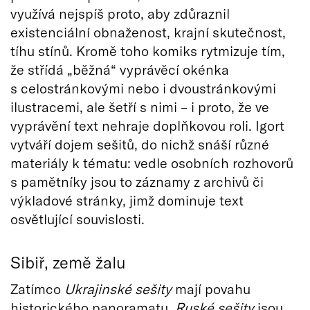
využívá nejspíš proto, aby zdůraznil
existenciální obnaženost, krajní skutečnost,
tíhu stínů. Kromě toho komiks rytmizuje tím,
že střídá „běžná“ vyprávěcí okénka
s celostránkovými nebo i dvoustránkovými
ilustracemi, ale šetří s nimi – i proto, že ve
vyprávění text nehraje doplňkovou roli. Igort
vytváří dojem sešitů, do nichž snáší různé
materiály k tématu: vedle osobních rozhovorů
s pamětníky jsou to záznamy z archivů či
výkladové stránky, jimž dominuje text
osvětlující souvislosti.
Sibiř, země žalu
Zatímco
Ukrajinské sešity
mají povahu
historického panoramatu,
Ruské sešity
jsou