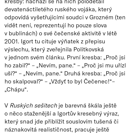
kresby: nachází se na nich polodetail
devatenáctiletého ruského vojáka, který
odpovídá vyšetřujícími soudci v Grozném (ten
vidět není, reprezentují ho pouze slova
v bublinách) o své čečenské aktivitě v létě
2001. Igort tu cituje výňatek z přepisu
výslechu, který zveřejnila Politkovská
v jednom svém článku. První kresba: „Proč jsi
ho zabil?“ – „Nevím, pane.“ – „Proč jsi mu uřízl
uši?“ – „Nevím, pane.“ Druhá kresba: „Proč jsi
ho skalpoval?“ – „Vždyť to byl Čečenec!“–
„Chápu“.
V
Ruských sešitech
je barevná škála ještě
o něco staženější a Igortův kresebný výraz,
který snad jde přiblížit souslovím tušená či
náznakovitá realističnost, pracuje ještě