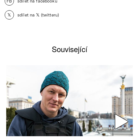
FB
sdílet na facebooku
𝕏
sdílet na 𝕏 (twitteru)
Související