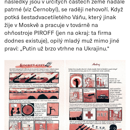
následky jsou v určitých částech země nadále
patrné (viz Černobyl), se raději nehovoří. Když
potká šestadvacetiletého Váňu, který jinak
žije v Moskvě a pracuje v továrně na
ohňostroje PIROFF (jen na okraj: ta firma
dodnes existuje), opilý mladý muž mimo jiné
praví: „Putin už brzo vtrhne na Ukrajinu.“