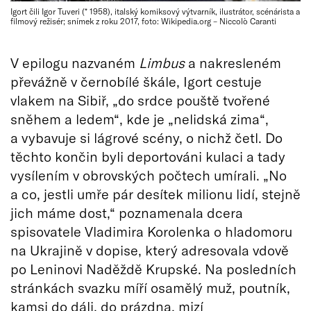
Igort čili Igor Tuveri (* 1958), italský komiksový výtvarník, ilustrátor, scénárista a
filmový režisér; snímek z roku 2017, foto: Wikipedia.org – Niccolò Caranti
V epilogu nazvaném
Limbus
a nakresleném
převážně v černobílé škále, Igort cestuje
vlakem na Sibiř, „do srdce pouště tvořené
sněhem a ledem“, kde je „nelidská zima“,
a vybavuje si lágrové scény, o nichž četl. Do
těchto končin byli deportováni kulaci a tady
vysílením v obrovských počtech umírali. „No
a co, jestli umře pár desítek milionu lidí, stejně
jich máme dost,“ poznamenala dcera
spisovatele Vladimira Korolenka o hladomoru
na Ukrajině v dopise, který adresovala vdově
po Leninovi Naděždě Krupské. Na posledních
stránkách svazku míří osamělý muž, poutník,
kamsi do dáli, do prázdna, mizí