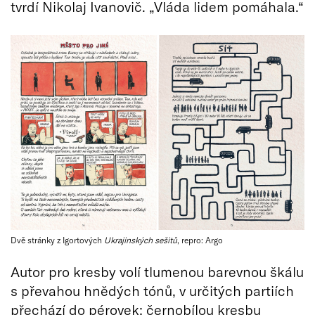
tvrdí Nikolaj Ivanovič. „Vláda lidem pomáhala.“
Dvě stránky z Igortových
Ukrajinských sešitů
, repro: Argo
Autor pro kresby volí tlumenou barevnou škálu
s převahou hnědých tónů, v určitých partiích
přechází do pérovek; černobílou kresbu