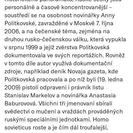
personálně a časově koncentrovanější –
soustředí se na osobnost novinářky Anny
Politkovské, zavražděné v Moskvě 7. října
2006, a na čečenské téma, zejména na
druhou rusko-čečenskou válku, která vypukla
v srpnu 1999 a jejíž zvěrstva Politkovská
dokumentovala ve svých reportážích. Rovněž
v tomto díle autor využívá dokumentační
zdroje, například deník Novaja gazeta, kde
Politkovská pracovala a po níž byli (19. ledna
2009) pistolí odpraveni i právník listu
Stanislav Markelov a novinářka Anastasia
Baburovová. Všichni tři jmenovaní sbírali
svědectví o mučení a vraždách prováděných
ruskými speciálními jednotkami. Homo
sovieticus roste a je čím dál troufalejší,