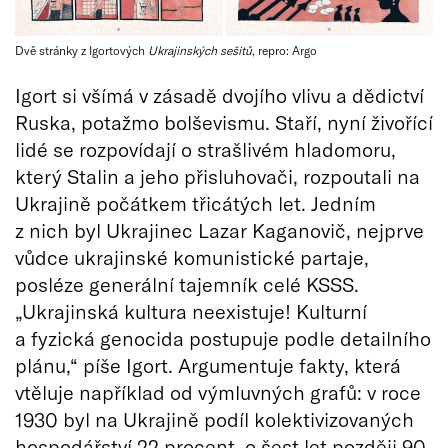
Dvě stránky z Igortových
Ukrajinských sešitů
, repro: Argo
Igort si všímá v zásadě dvojího vlivu a dědictví
Ruska, potažmo bolševismu. Staří, nyní živořící
lidé se rozpovídají o strašlivém hladomoru,
který Stalin a jeho přisluhovači, rozpoutali na
Ukrajině počátkem třicátých let. Jedním
z nich byl Ukrajinec Lazar Kaganovič, nejprve
vůdce ukrajinské komunistické partaje,
posléze generální tajemník celé KSSS.
„Ukrajinská kultura neexistuje! Kulturní
a fyzická genocida postupuje podle detailního
plánu,“ píše Igort. Argumentuje fakty, která
vtěluje například od výmluvných grafů: v roce
1930 byl na Ukrajině podíl kolektivizovaných
hospodářství 22 procent, o šest let později 90