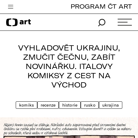
PROGRAM ČT ART
Česká televize
Zpravodajství
Sport
VYHLADOVĚT UKRAJINU,
iVysílání
ZMUČIT ČEČNU, ZABÍT
NOVINÁŘKU. ITALOVY
TV program
KOMIKSY Z CEST NA
Pro děti
VÝCHOD
edu
Vše o ČT
komiks
recenze
historie
rusko
ukrajina