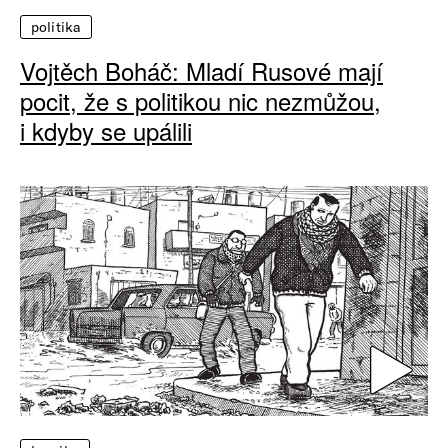
politika
Vojtěch Boháč: Mladí Rusové mají
pocit, že s politikou nic nezmůžou,
i kdyby se upálili