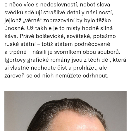
o něco více s nedoslovností, neboť slova
svědků sdělují strašlivé detaily násilností,
jejichž „věrné“ zobrazování by bylo těžko
únosné. Už takhle je to místy hodně silná
káva. Právě bolševické, sovětské, potažmo
ruské státní – totiž státem podněcované
a trpěné – násilí je svorníkem obou souborů.
Igortovy grafické romány jsou z těch děl, která
si vlastně nechcete číst a prohlížet, ale
zároveň se od nich nemůžete odrhnout.