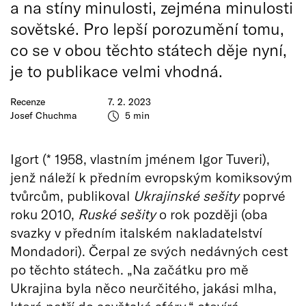
a na stíny minulosti, zejména minulosti
sovětské. Pro lepší porozumění tomu,
co se v obou těchto státech děje nyní,
je to publikace velmi vhodná.
Recenze
7. 2. 2023
Josef Chuchma
5 min
Igort (* 1958, vlastním jménem Igor Tuveri),
jenž náleží k předním evropským komiksovým
tvůrcům, publikoval
Ukrajinské sešity
poprvé
roku 2010,
Ruské sešity
o rok později (oba
svazky v předním italském nakladatelství
Mondadori). Čerpal ze svých nedávných cest
po těchto státech. „Na začátku pro mě
Ukrajina byla něco neurčitého, jakási mlha,