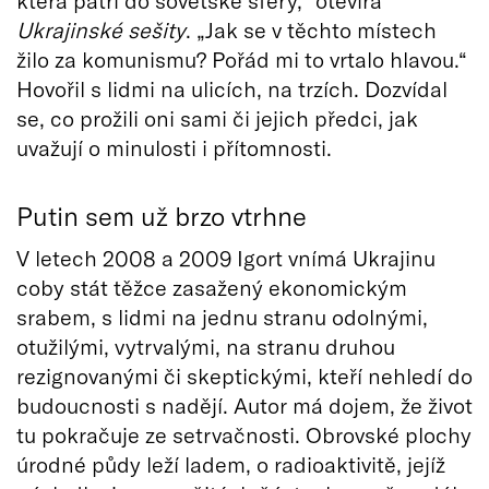
která patří do sovětské sféry,“ otevírá
Ukrajinské sešity
. „Jak se v těchto místech
žilo za komunismu? Pořád mi to vrtalo hlavou.“
Hovořil s lidmi na ulicích, na trzích. Dozvídal
se, co prožili oni sami či jejich předci, jak
uvažují o minulosti i přítomnosti.
Putin sem už brzo vtrhne
V letech 2008 a 2009 Igort vnímá Ukrajinu
coby stát těžce zasažený ekonomickým
srabem, s lidmi na jednu stranu odolnými,
otužilými, vytrvalými, na stranu druhou
rezignovanými či skeptickými, kteří nehledí do
budoucnosti s nadějí. Autor má dojem, že život
tu pokračuje ze setrvačnosti. Obrovské plochy
úrodné půdy leží ladem, o radioaktivitě, jejíž