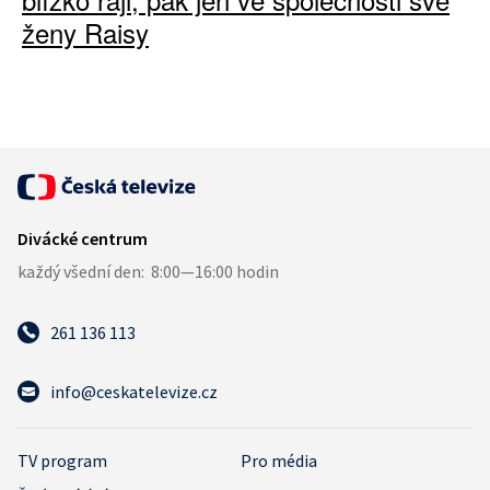
ženy Raisy
261 136 113
info@ceskatelevize.cz
TV program
Pro média