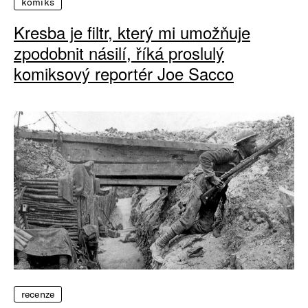
komiks
Kresba je filtr, který mi umožňuje
zpodobnit násilí, říká proslulý
komiksový reportér Joe Sacco
recenze