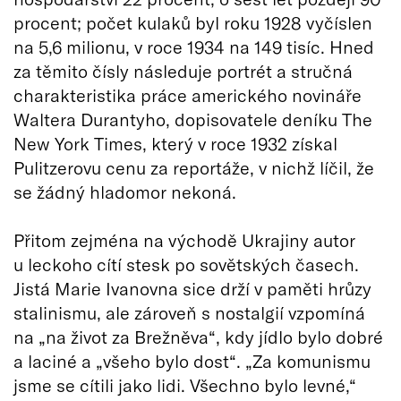
procent; počet kulaků byl roku 1928 vyčíslen
na 5,6 milionu, v roce 1934 na 149 tisíc. Hned
za těmito čísly následuje portrét a stručná
charakteristika práce amerického novináře
Waltera Durantyho, dopisovatele deníku The
New York Times, který v roce 1932 získal
Pulitzerovu cenu za reportáže, v nichž líčil, že
se žádný hladomor nekoná.
Přitom zejména na východě Ukrajiny autor
u leckoho cítí stesk po sovětských časech.
Jistá Marie Ivanovna sice drží v paměti hrůzy
stalinismu, ale zároveň s nostalgií vzpomíná
na „na život za Brežněva“, kdy jídlo bylo dobré
a laciné a „všeho bylo dost“. „Za komunismu
jsme se cítili jako lidi. Všechno bylo levné,“