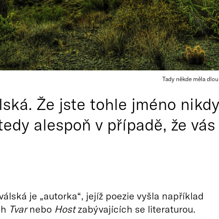
Tady někde měla dlouh
ská. Že jste tohle jméno nikdy
tedy alespoň v případě, že vá
álská je „autorka“, jejíž poezie vyšla například
ch
Tvar
nebo
Host
zabývajících se literaturou.