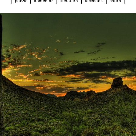
poezie
komentář
literatura
facebook
satira