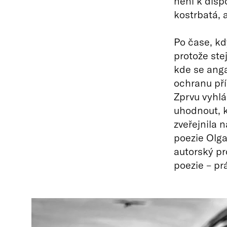
není k disp
kostrbatá, a
Po čase, kd
protože ste
kde se ang
ochranu pří
Zprvu vyhl
uhodnout, 
zveřejnila 
poezie Olga
autorský p
poezie – pr