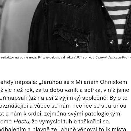
žní redaktor na volné noze. Knižně debutoval roku 2001 sbírkou
Obejmi démona!
Kromě
 tehdy napsala: „Jarunou se s Milanem Ohniskem
 víc než rok, za tu dobu vznikla sbírka, v níž jsme
ň napsali (až na asi 2 výjimky) společně. Bylo to
ovznášející a vůbec se nám nechce se s Jarunou
rostla nám k srdci, zejména svými patologickými
ujeme
Hostu
, že vymyslel tuhle taškařici se
dhalením a hlavně že Jaruně věnoval tolik místa,