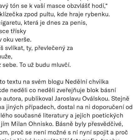
avý tón se k vaší masce obzvlášť hodí,“
lízečka zpod pultu, kde hraje rybenku.
igaretu, která je dnes za penis,
sce třísky
 oku verše.
 svlíkat, ty, převlečený za
muže,
 sebe. To už budu mluvčí.
oto textu na svém blogu Nedělní chvilka
kde neděli co neděli zveřejňuje blok básní
 autora, publikoval Jaroslavu Oválskou. Stejně
a jiných případech, dostal na ni doporučení od
lého současné literatury a jejích poetických
l jím Milan Ohnisko. Básně byly přesvědčivé,
tom, proč se není možné s ní nyní spojit a proč