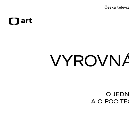
Česká televi
VYROVNÁ
O JED
A O POCITE