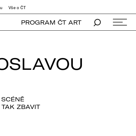
du
Vše o ČT
PROGRAM ČT ART
ROSLAVOU
 SCÉNĚ
 TAK ZBAVIT