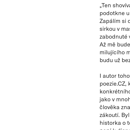
„Ten shovív
podotkne uk
Zapálím si c
sirkou v ma
zabodnuté v
Až mě budeš
milujícího 
budu už bez
I autor toh
poezie.CZ, 
konkrétního
jako v mnoh
člověka zna
zákoutí. By
historka o 