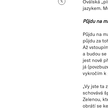
Oválská „pí
𝕏
jazykem. Mů
Půjdu na ma
Půjdu na ma
půjdu za to
Až vstoupím
a budou se 
jest nově p
já (povzbuz
vykročím k 
„Vy jste ta 
schovává šp
Zelenou, kt
obrátí se 