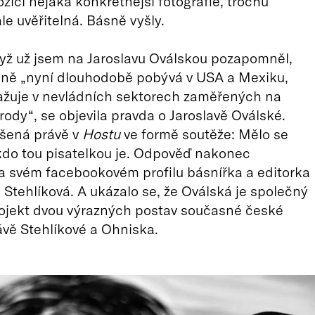
ozici nějaká konkrétnější fotografie, trochu
le uvěřitelná. Básně vyšly.
yž už jsem na Jaroslavu Oválskou pozapomněl,
jně „nyní dlouhodobě pobývá v USA a Mexiku,
ažuje v nevládních sektorech zaměřených na
rody“, se objevila pravda o Jaroslavě Oválské.
ášená právě v
Hostu
ve formě soutěže: Mělo se
kdo tou pisatelkou je. Odpověď nakonec
na svém facebookovém profilu básnířka a editorka
 Stehlíková. A ukázalo se, že Oválská je společný
rojekt dvou výrazných postav současné české
ávě Stehlíkové a Ohniska.