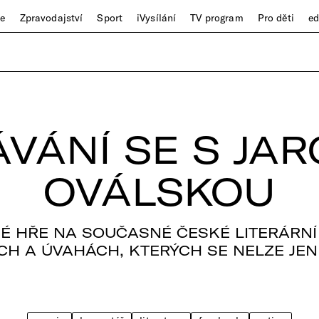
ze
Zpravodajství
Sport
iVysílání
TV program
Pro děti
e
VÁNÍ SE S JA
OVÁLSKOU
NÉ HŘE NA SOUČASNÉ ČESKÉ LITERÁRNÍ
CH A ÚVAHÁCH, KTERÝCH SE NELZE JEN