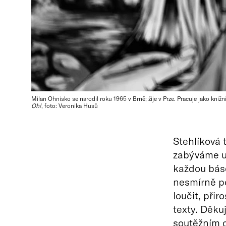
Milan Ohnisko se narodil roku 1965 v Brně; žije v Prze. Pracuje jako kni
Oh!
, foto: Veronika Husů
Stehlíková
zabýváme už
každou báse
nesmírně p
loučit, při
texty. Děk
soutěžním o