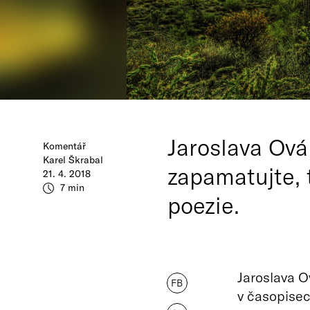
Jaroslava Ovál
Komentář
Karel Škrabal
zapamatujte, 
21. 4. 2018
7 min
poezie.
Jaroslava Ov
FB
v časopise