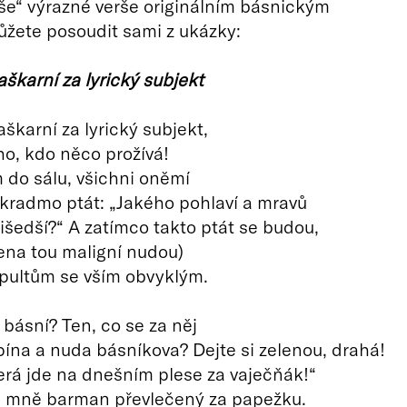
še“ výrazné verše originálním básnickým
žete posoudit sami z ukázky:
škarní za lyrický subjekt
škarní za lyrický subjekt,
ho, kdo něco prožívá!
 do sálu, všichni oněmí
kradmo ptát: „Jakého pohlaví a mravů
řišedší?“ A zatímco takto ptát se budou,
ena tou maligní nudou)
pultům se vším obvyklým.
z básní? Ten, co se za něj
ína a nuda básníkova? Dejte si zelenou, drahá!
erá jde na dnešním plese za vaječňák!“
ke mně barman převlečený za papežku.