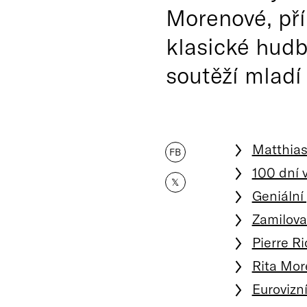
Morenové, pří
klasické hudb
soutěží mladí
Matthia
FB
100 dní v
𝕏
Geniální 
Zamilov
Pierre Ri
Rita Mo
Eurovizn