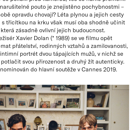
narušitelné pouto je znejistěno pochybnostmi –
 sobě opravdu chovají? Léta plynou a jejich cesty
, s třicítkou na krku však musí oba shodně učinit
 která zásadně ovlivní jejich budoucnost.
žisér Xavier Dolan (* 1989) se ve filmu opět
émat přátelství, rodinných vztahů a zamilovanosti,
 intimní portrét dvou tápajících mužů, v nichž se
potlačit svou přirozenost a druhý žít autenticky.
 nominován do hlavní soutěže v Cannes 2019.