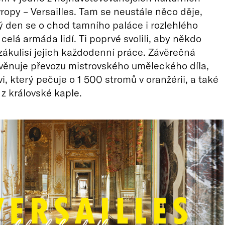
opy – Versailles. Tam se neustále něco děje,
 den se o chod tamního paláce i rozlehlého
celá armáda lidí. Ti poprvé svolili, aby někdo
zákulisí jejich každodenní práce. Závěrečná
věnuje převozu mistrovského uměleckého díla,
i, který pečuje o 1 500 stromů v oranžérii, a také
 z královské kaple.