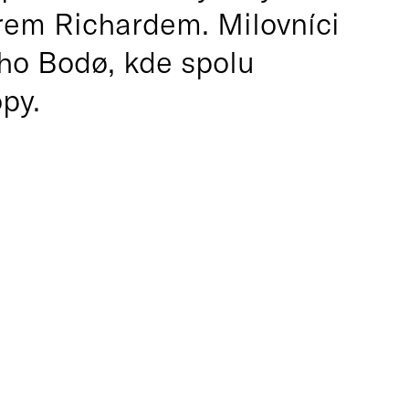
rem Richardem. Milovníci
ho Bodø, kde spolu
py.