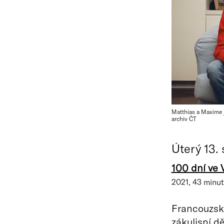
Matthias a Maxime j
archiv ČT
Úterý 13. 
100 dní ve V
2021, 43 minut
Francouzská
zákulisní d