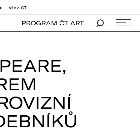
du
Vše o ČT
PROGRAM ČT ART
PEARE,
RREM
ROVIZNÍ
DEBNÍKŮ