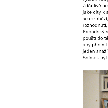
Zdánlivě ne
jaké city k
se rozchází
rozhodnutí,
Kanadský re
pouští do t
aby přinesl
jeden snaží 
Snímek byl