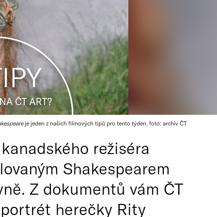
akespeare
je jeden z našich filmových tipů pro tento týden, foto: archiv ČT
 kanadského režiséra
milovaným Shakespearem
kyně. Z dokumentů vám ČT
 portrét herečky Rity