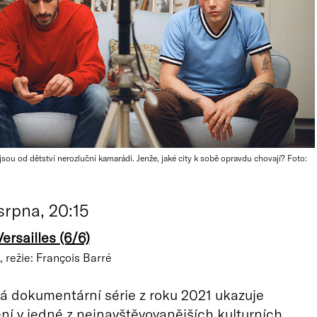
sou od dětství nerozluční kamarádi. Jenže, jaké city k sobě opravdu chovají? Foto:
srpna, 20:15
ersailles (6/6)
, režie: François Barré
 dokumentární série z roku 2021 ukazuje
ění v jedné z nejnavštěvovanějších kulturních