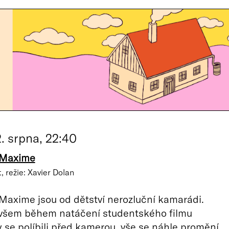
2. srpna, 22:40
 Maxime
, režie: Xavier Dolan
Maxime jsou od dětství nerozluční kamarádi.
ovšem během natáčení studentského filmu
y se políbili před kamerou, vše se náhle promění.