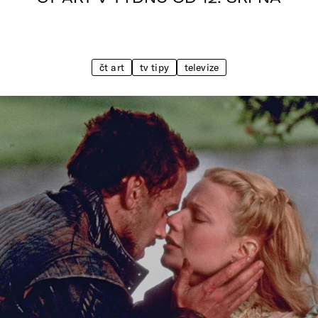
čt art
tv tipy
televize