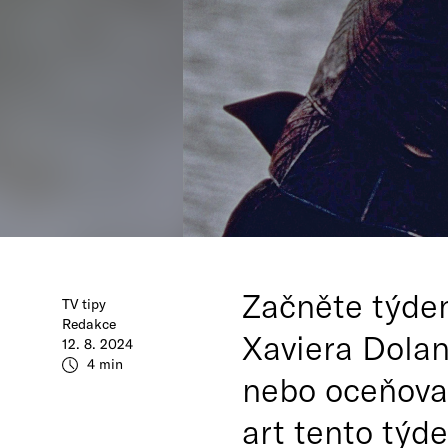
Začněte týde
TV tipy
Redakce
Xaviera Dola
12. 8. 2024
4 min
nebo oceňova
art tento týde