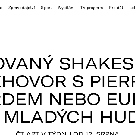
ze
Zpravodajství
Sport
iVysílání
TV program
Pro děti
e
OVANÝ SHAKES
HOVOR S PIE
DEM NEBO EU
 MLADÝCH HU
ČT ART V TÝDNU OD 12. SRPNA