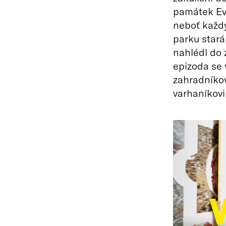
památek Evr
neboť každý
parku stará 
nahlédl do 
epizoda se 
zahradníkov
varhaníkovi