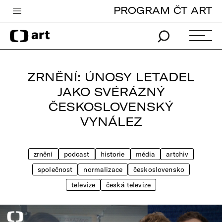
PROGRAM ČT ART
Česká televize
Zpravodajství
Sport
ZRNĚNÍ: ÚNOSY LETADEL
iVysílání
JAKO SVÉRÁZNÝ
ČESKOSLOVENSKÝ
TV program
VYNÁLEZ
Pro děti
edu
zrnění
podcast
historie
média
artchiv
Vše o ČT
společnost
normalizace
československo
televize
česká televize