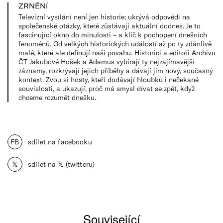
ZRNĚNÍ
Televizní vysílání není jen historie; ukrývá odpovědi na
společenské otázky, které zůstávají aktuální dodnes. Je to
fascinující okno do minulosti – a klíč k pochopení dnešních
fenoménů. Od velkých historických událostí až po ty zdánlivě
malé, které ale definují naši povahu. Historici a editoři Archivu
ČT Jakubové Hošek a Adamus vybírají ty nejzajímavější
záznamy, rozkrývají jejich příběhy a dávají jim nový, současný
kontext. Zvou si hosty, kteří dodávají hloubku i nečekané
souvislosti, a ukazují, proč má smysl dívat se zpět, když
chceme rozumět dnešku.
FB
sdílet na facebooku
𝕏
sdílet na 𝕏 (twitteru)
Související