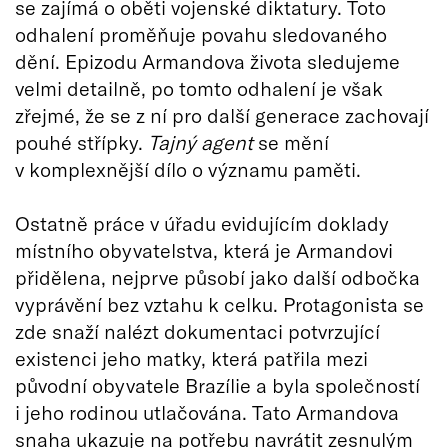
se zajímá o oběti vojenské diktatury. Toto
odhalení proměňuje povahu sledovaného
dění. Epizodu Armandova života sledujeme
velmi detailně, po tomto odhalení je však
zřejmé, že se z ní pro další generace zachovají
pouhé střípky.
Tajný agent
se mění
v komplexnější dílo o významu paměti.
Ostatně práce v úřadu evidujícím doklady
místního obyvatelstva, která je Armandovi
přidělena, nejprve působí jako další odbočka
vyprávění bez vztahu k celku. Protagonista se
zde snaží nalézt dokumentaci potvrzující
existenci jeho matky, která patřila mezi
původní obyvatele Brazílie a byla společností
i jeho rodinou utlačována. Tato Armandova
snaha ukazuje na potřebu navrátit zesnulým