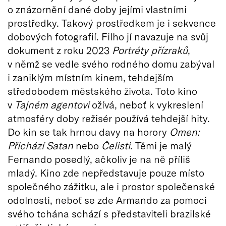
o znázornění dané doby jejími vlastními
prostředky. Takový prostředkem je i sekvence
dobových fotografií. Filho jí navazuje na svůj
dokument z roku 2023
Portréty přízraků
,
v němž se vedle svého rodného domu zabýval
i zaniklým místním kinem, tehdejším
středobodem městského života. Toto kino
v
Tajném agentovi
ožívá, neboť k vykreslení
atmosféry doby režisér používá tehdejší hity.
Do kin se tak hrnou davy na horory
Omen:
Přichází Satan
nebo
Čelisti
. Těmi je malý
Fernando posedlý, ačkoliv je na ně příliš
mladý. Kino zde nepředstavuje pouze místo
společného zážitku, ale i prostor společenské
odolnosti, neboť se zde Armando za pomoci
svého tchána schází s představiteli brazilské