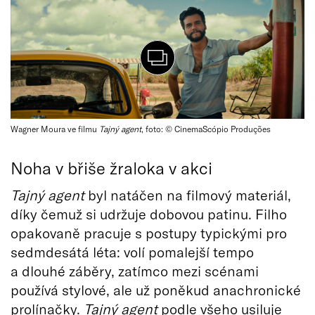
Wagner Moura ve filmu
Tajný agent
, foto: © CinemaScópio Produções
Noha v břiše žraloka v akci
Tajný agent
byl natáčen na filmový materiál,
díky čemuž si udržuje dobovou patinu. Filho
opakovaně pracuje s postupy typickými pro
sedmdesátá léta: volí pomalejší tempo
a dlouhé záběry, zatímco mezi scénami
používá stylové, ale už poněkud anachronické
prolínačky.
Tajný agent
podle všeho usiluje