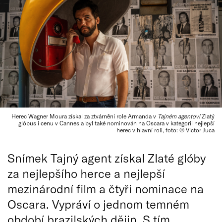
Herec Wagner Moura získal za ztvárnění role Armanda v
Tajném agentovi
Zlatý
glóbus i cenu v Cannes a byl také nominován na Oscara v kategorii nejlepší
herec v hlavní roli, foto: © Victor Juca
Snímek Tajný agent získal Zlaté glóby
za nejlepšího herce a nejlepší
mezinárodní film a čtyři nominace na
Oscara. Vypráví o jednom temném
období brazilských dějin. S tím