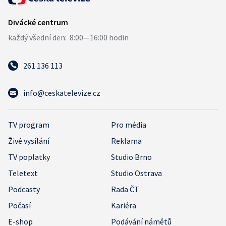
261 136 113
info@ceskatelevize.cz
TV program
Pro média
Živé vysílání
Reklama
TV poplatky
Studio Brno
Teletext
Studio Ostrava
Podcasty
Rada ČT
Počasí
Kariéra
E-shop
Podávání námětů