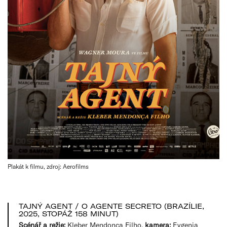
Plakát k filmu, zdroj: Aerofilms
TAJNÝ AGENT / O AGENTE SECRETO (BRAZÍLIE,
2025, STOPÁŽ 158 MINUT)
Scénář a režie:
Kleber Mendonça Filho,
kamera:
Evgenia