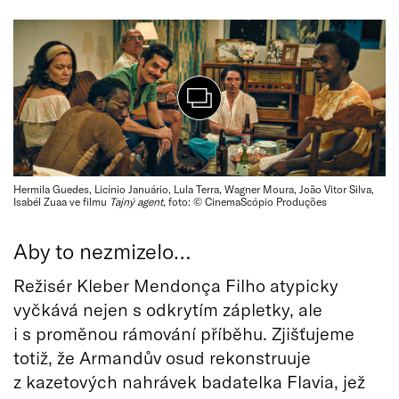
Hermila Guedes, Licínio Januário, Lula Terra, Wagner Moura, João Vitor Silva,
Isabél Zuaa ve filmu
Tajný agent
, foto: © CinemaScópio Produções
Aby to nezmizelo…
Režisér Kleber Mendonça Filho atypicky
vyčkává nejen s odkrytím zápletky, ale
i s proměnou rámování příběhu. Zjišťujeme
totiž, že Armandův osud rekonstruuje
z kazetových nahrávek badatelka Flavia, jež