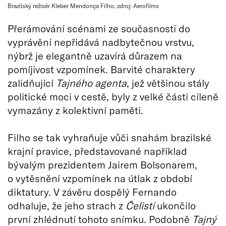
Brazilský režisér Kleber Mendonça Filho, zdroj: Aerofilms
Přerámování scénami ze současnosti do
vyprávění nepřidává nadbytečnou vrstvu,
nýbrž je elegantně uzavírá důrazem na
pomíjivost vzpomínek. Barvité charaktery
zalidňující
Tajného agenta
, jež většinou stály
politické moci v cestě, byly z velké části cíleně
vymazány z kolektivní paměti.
Filho se tak vyhraňuje vůči snahám brazilské
krajní pravice, představované například
bývalým prezidentem Jairem Bolsonarem,
o vytěsnění vzpomínek na útlak z období
diktatury. V závěru dospělý Fernando
odhaluje, že jeho strach z
Čelistí
ukončilo
první zhlédnutí tohoto snímku. Podobně
Tajný