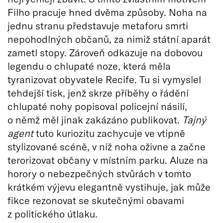
Filho pracuje hned dvěma způsoby. Noha na
jednu stranu představuje metaforu smrti
nepohodlných občanů, za nimiž státní aparát
zametl stopy. Zároveň odkazuje na dobovou
legendu o chlupaté noze, která měla
tyranizovat obyvatele Recife. Tu si vymyslel
tehdejší tisk, jenž skrze příběhy o řádění
chlupaté nohy popisoval policejní násilí,
o němž měl jinak zakázáno publikovat.
Tajný
agent
tuto kuriozitu zachycuje ve vtipně
stylizované scéně, v níž noha oživne a začne
terorizovat občany v místním parku. Aluze na
horory o nebezpečných stvůrách v tomto
krátkém výjevu elegantně vystihuje, jak může
fikce rezonovat se skutečnými obavami
z politického útlaku.