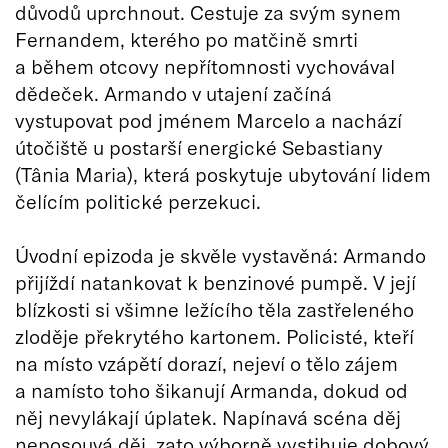
důvodů uprchnout. Cestuje za svým synem
Fernandem, kterého po matčině smrti
a během otcovy nepřítomnosti vychovával
dědeček. Armando v utajení začíná
vystupovat pod jménem Marcelo a nachází
útočiště u postarší energické Sebastiany
(Tânia Maria), která poskytuje ubytování lidem
čelícím politické perzekuci.
Úvodní epizoda je skvěle vystavěná: Armando
přijíždí natankovat k benzinové pumpě. V její
blízkosti si všimne ležícího těla zastřeleného
zloděje překrytého kartonem. Policisté, kteří
na místo vzápětí dorazí, nejeví o tělo zájem
a namísto toho šikanují Armanda, dokud od
něj nevylákají úplatek. Napínavá scéna děj
neposouvá děj, zato výborně vystihuje dobový