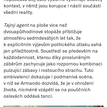
kontext, v němž jsou korupce i násilí součástí
všední reality.
Tajný agent
na ploše více než
dvouapůlhodinové stopáže přibližuje
atmosféru sedmdesátých let tak, že
k explicitním výjevům politického útlaku sahá
jen příležitostně. Soustředí se především na
každodennost, kterou díky prosluněným
záběrům zachycuje jako rozpornou kombinaci
pulzující zábavy i rostoucího strachu. Tuto
ambivalenci dokazuje i podmanivá scéna,
v níž se Armando dozvídá, že je v ohrožení
života, nicméně vzápětí se na pouličních
oslavách oddává tanci.