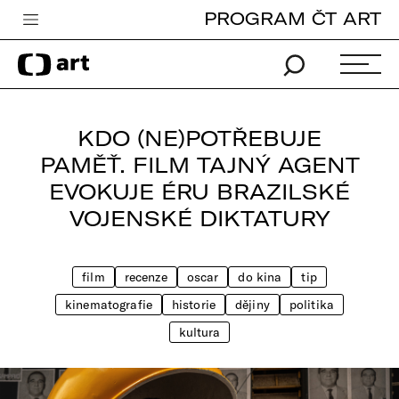
PROGRAM ČT ART
Česká televize
Zpravodajství
Sport
KDO (NE)POTŘEBUJE
iVysílání
PAMĚŤ. FILM TAJNÝ AGENT
EVOKUJE ÉRU BRAZILSKÉ
TV program
VOJENSKÉ DIKTATURY
Pro děti
edu
film
recenze
oscar
do kina
tip
Vše o ČT
kinematografie
historie
dějiny
politika
kultura