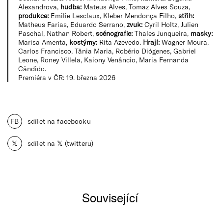
Alexandrova,
hudba:
Mateus Alves, Tomaz Alves Souza,
produkce:
Emilie Lesclaux, Kleber Mendonça Filho,
střih:
Matheus Farias, Eduardo Serrano,
zvuk:
Cyril Holtz, Julien
Paschal, Nathan Robert,
scénografie:
Thales Junqueira,
masky:
Marisa Amenta,
kostýmy:
Rita Azevedo.
Hrají:
Wagner Moura,
Carlos Francisco, Tânia Maria, Robério Diógenes, Gabriel
Leone, Roney Villela, Kaiony Venâncio, Maria Fernanda
Cândido.
Premiéra v ČR: 19. března 2026
FB
sdílet na facebooku
𝕏
sdílet na 𝕏 (twitteru)
Související