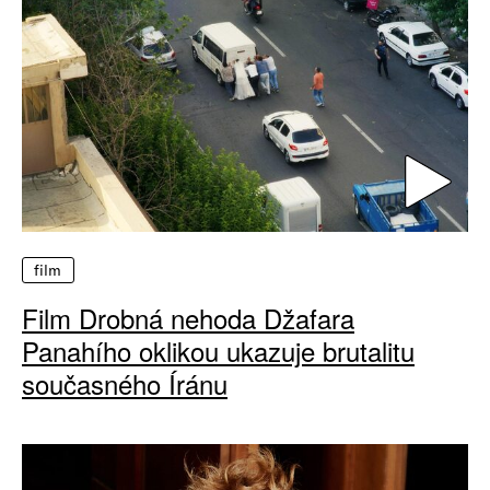
film
Film Drobná nehoda Džafara
Panahího oklikou ukazuje brutalitu
současného Íránu