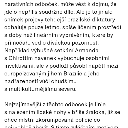
narativních odboček, může vést k dojmu, že
jde o nepříliš soudržné dílo. Ale je to jinak:
snímek projevy tehdejší brazilské diktatury
odhaluje pouze letmo, spíše líčením prostředí
a doby než lineárním vyprávěním, které by
přímočaře vedlo diváckou pozornost.
Například výbušné setkání Armanda
s Ghirottim navenek vybuchuje osobními
invektivami, ale v podloží působí napětí mezi
europeizovaným jihem Brazílie a jeho
nadřazeností vůči chudšímu
a multikulturnějšímu severu.
Nejzajímavější z těchto odboček je linie
s nalezením lidské nohy v břiše žraloka, jíž se
chce místní zkorumpovaná policie co
nejrychleji zbavit. S tímto zvláštním motivem