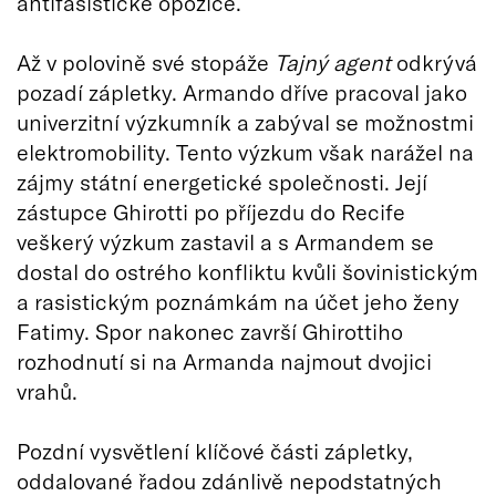
antifašistické opozice.
Až v polovině své stopáže
Tajný agent
odkrývá
pozadí zápletky. Armando dříve pracoval jako
univerzitní výzkumník a zabýval se možnostmi
elektromobility. Tento výzkum však narážel na
zájmy státní energetické společnosti. Její
zástupce Ghirotti po příjezdu do Recife
veškerý výzkum zastavil a s Armandem se
dostal do ostrého konfliktu kvůli šovinistickým
a rasistickým poznámkám na účet jeho ženy
Fatimy. Spor nakonec završí Ghirottiho
rozhodnutí si na Armanda najmout dvojici
vrahů.
Pozdní vysvětlení klíčové části zápletky,
oddalované řadou zdánlivě nepodstatných