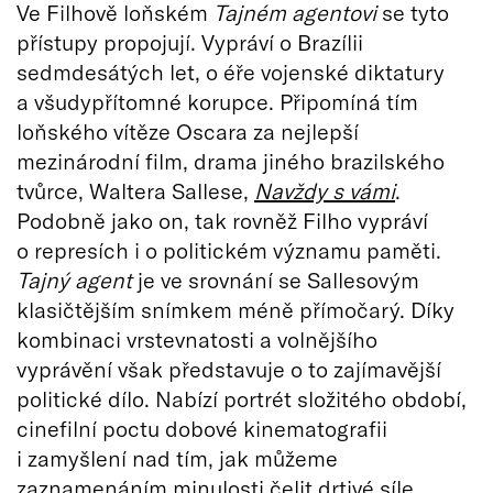
Ve Filhově loňském
Tajném agentovi
se tyto
přístupy propojují. Vypráví o Brazílii
sedmdesátých let, o éře vojenské diktatury
a všudypřítomné korupce. Připomíná tím
loňského vítěze Oscara za nejlepší
mezinárodní film, drama jiného brazilského
tvůrce, Waltera Sallese,
Navždy s vámi
.
Podobně jako on, tak rovněž Filho vypráví
o represích i o politickém významu paměti.
Tajný agent
je ve srovnání se Sallesovým
klasičtějším snímkem méně přímočarý. Díky
kombinaci vrstevnatosti a volnějšího
vyprávění však představuje o to zajímavější
politické dílo. Nabízí portrét složitého období,
cinefilní poctu dobové kinematografii
i zamyšlení nad tím, jak můžeme
zaznamenáním minulosti čelit drtivé síle