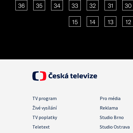
36
35
34
33
32
31
30
15
14
13
12
TV program
Pro média
Živé vysílání
Reklama
TV poplatky
Studio Brno
Teletext
Studio Ostrava