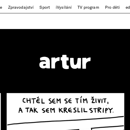
ze
Zpravodajství
Sport
iVysílání
TV program
Pro děti
e