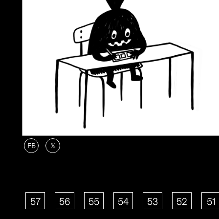
FB
𝕏
57
56
55
54
53
52
51