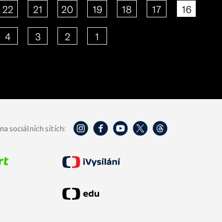
22
21
20
19
18
17
16
4
3
2
1
na sociálních sítích: