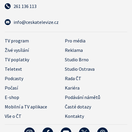
261 136 113
info@ceskatelevize.cz
TV program
Pro média
Živé vysílání
Reklama
TV poplatky
Studio Brno
Teletext
Studio Ostrava
Podcasty
Rada ČT
Počasí
Kariéra
E-shop
Podávání námětů
Mobilní a TV aplikace
Časté dotazy
Vše o ČT
Kontakty