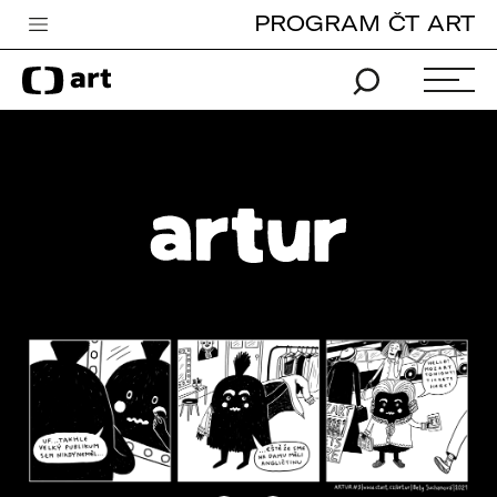
PROGRAM ČT ART
Česká televize
Zpravodajství
Sport
iVysílání
TV program
Pro děti
edu
Vše o ČT