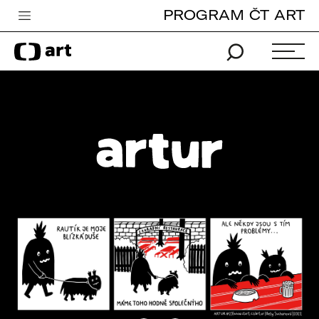
PROGRAM ČT ART
Česká televize
Zpravodajství
Sport
iVysílání
TV program
Pro děti
edu
Vše o ČT