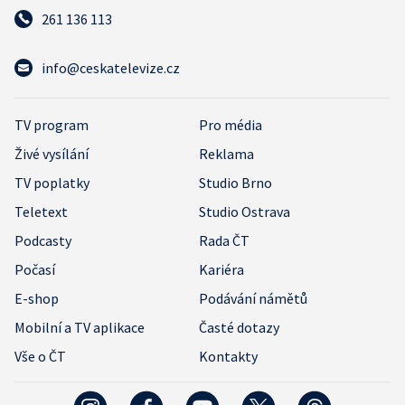
261 136 113
info@ceskatelevize.cz
TV program
Pro média
Živé vysílání
Reklama
TV poplatky
Studio Brno
Teletext
Studio Ostrava
Podcasty
Rada ČT
Počasí
Kariéra
E-shop
Podávání námětů
Mobilní a TV aplikace
Časté dotazy
Vše o ČT
Kontakty