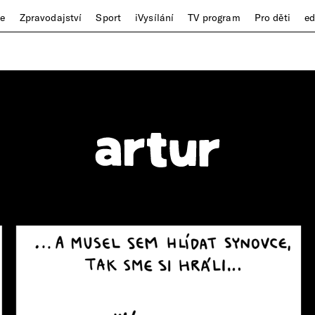
ze
Zpravodajství
Sport
iVysílání
TV program
Pro děti
e