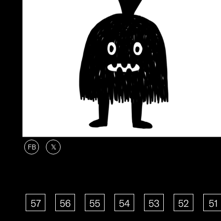
FB
𝕏
57
56
55
54
53
52
51