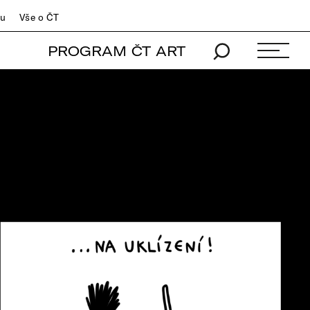
du
Vše o ČT
PROGRAM ČT ART