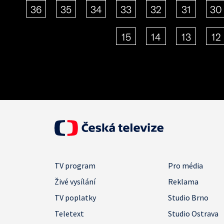
36
35
34
33
32
31
30
15
14
13
12
TV program
Pro média
Živé vysílání
Reklama
TV poplatky
Studio Brno
Teletext
Studio Ostrava