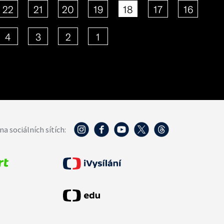
22
21
20
19
18
17
16
4
3
2
1
na sociálních sítích: