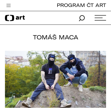
PROGRAM ČT ART
Česká televize
Zpravodajství
Sport
TOMÁŠ MACA
iVysílání
TV program
Pro děti
edu
Vše o ČT