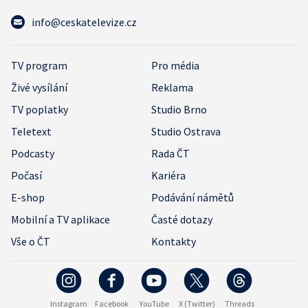
info@ceskatelevize.cz
TV program
Pro média
Živé vysílání
Reklama
TV poplatky
Studio Brno
Teletext
Studio Ostrava
Podcasty
Rada ČT
Počasí
Kariéra
E-shop
Podávání námětů
Mobilní a TV aplikace
Časté dotazy
Vše o ČT
Kontakty
Instagram
Facebook
YouTube
X (Twitter)
Threads