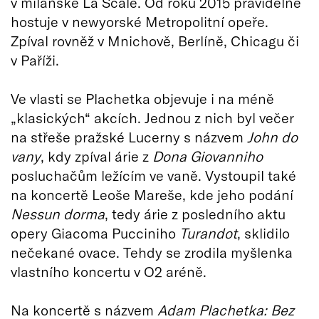
v milánské La Scale. Od roku 2015 pravidelně
hostuje v newyorské Metropolitní opeře.
Zpíval rovněž v Mnichově, Berlíně, Chicagu či
v Paříži.
Ve vlasti se Plachetka objevuje i na méně
„klasických“ akcích. Jednou z nich byl večer
na střeše pražské Lucerny s názvem
John do
vany
, kdy zpíval árie z
Dona Giovanniho
posluchačům ležícím ve vaně. Vystoupil také
na koncertě Leoše Mareše, kde jeho podání
Nessun dorma
, tedy árie z posledního aktu
opery Giacoma Pucciniho
Turandot
, sklidilo
nečekané ovace. Tehdy se zrodila myšlenka
vlastního koncertu v O2 aréně.
Na koncertě s názvem
Adam Plachetka: Bez