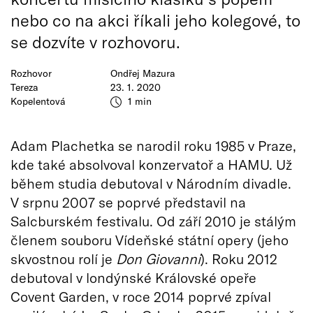
nebo co na akci říkali jeho kolegové, to
se dozvíte v rozhovoru.
Rozhovor
Ondřej Mazura
Tereza
23. 1. 2020
Kopelentová
1 min
Adam Plachetka se narodil roku 1985 v Praze,
kde také absolvoval konzervatoř a HAMU. Už
během studia debutoval v Národním divadle.
V srpnu 2007 se poprvé představil na
Salcburském festivalu. Od září 2010 je stálým
členem souboru Vídeňské státní opery (jeho
skvostnou rolí je
Don Giovanni
). Roku 2012
debutoval v londýnské Královské opeře
Covent Garden, v roce 2014 poprvé zpíval