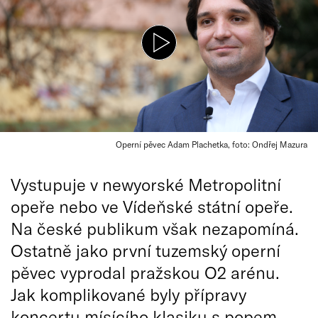
Operní pěvec Adam Plachetka, foto: Ondřej Mazura
Vystupuje v newyorské Metropolitní
opeře nebo ve Vídeňské státní opeře.
Na české publikum však nezapomíná.
Ostatně jako první tuzemský operní
pěvec vyprodal pražskou O2 arénu.
Jak komplikované byly přípravy
koncertu mísícího klasiku s popem