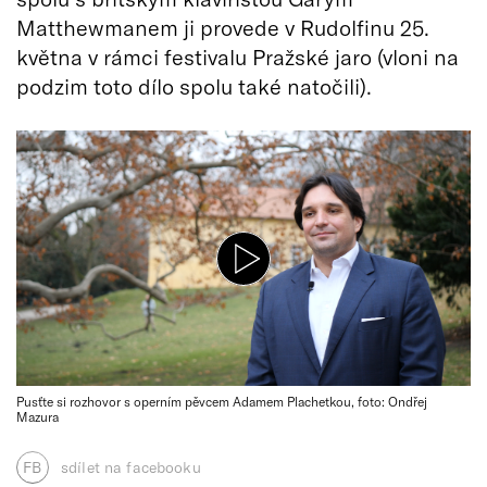
Matthewmanem ji provede v Rudolfinu 25.
května v rámci festivalu Pražské jaro (vloni na
podzim toto dílo spolu také natočili).
Pusťte si rozhovor s operním pěvcem Adamem Plachetkou, foto: Ondřej
Mazura
FB
sdílet na facebooku