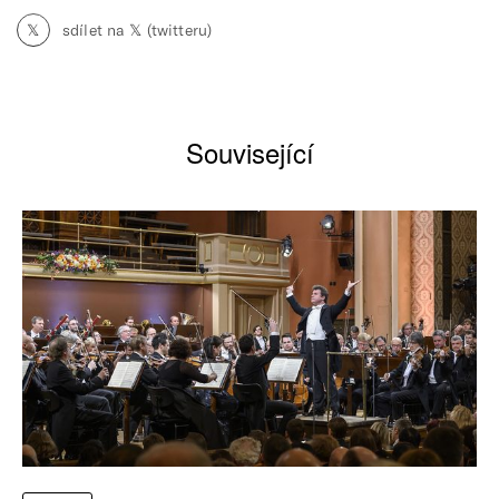
𝕏
sdílet na 𝕏 (twitteru)
Související