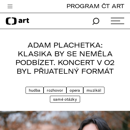
PROGRAM ČT ART
Česká televize
Zpravodajství
Sport
ADAM PLACHETKA:
iVysílání
KLASIKA BY SE NEMĚLA
PODBÍZET. KONCERT V O2
TV program
BYL PŘIJATELNÝ FORMÁT
Pro děti
edu
hudba
rozhovor
opera
muzikál
Vše o ČT
samé otázky