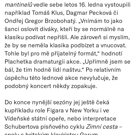
mantinelů
vedle sebe letos 16. ledna vystoupili
například Tomáš Klus, Dagmar Pecková či
Ondřej Gregor Brzobohatý. „Vnímám to jako
šanci oslovit diváky, kteří by se normálně na
klasiku podívat nepřišli. Ale zároveň si myslím,
že by se neměla klasika podbízet a vnucovat.
Tohle byl pro mě přijatelný formát,“ hodnotí
Plachetka dramaturgii akce. „Upřímně jsem se
bál, že tím hodně lidí naštvu.“ Po relativním
úspěchu této lednové akce nevylučuje, že
podobný koncert někdy zopakuje.
Do konce nynější sezóny jej ještě čeká
kupříkladu role Figara v New Yorku i ve
Vídeňské státní opeře, nebo interpretace
Schubertova písňového cyklu
Zimní cesta
–
spolu s britským klavíristou Garym