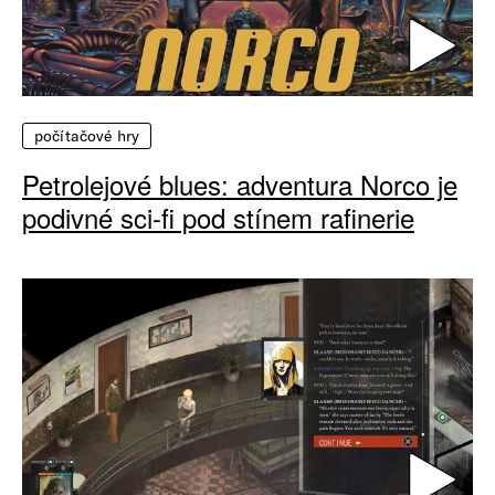
počítačové hry
Petrolejové blues: adventura Norco je
podivné sci-fi pod stínem rafinerie