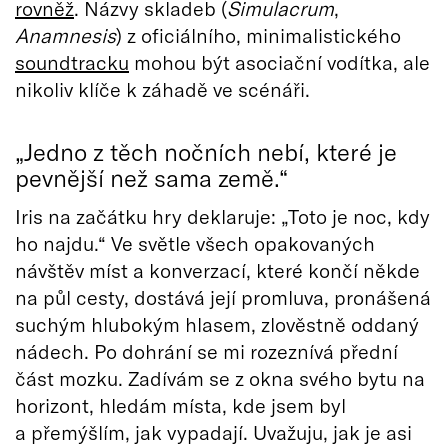
rovněž
. Názvy skladeb (
Simulacrum
,
Anamnesis
) z oficiálního, minimalistického
soundtracku
mohou být asociační vodítka, ale
nikoliv klíče k záhadě ve scénáři.
„Jedno z těch nočních nebí, které je
pevnější než sama země.“
Iris na začátku hry deklaruje: „Toto je noc, kdy
ho najdu.“ Ve světle všech opakovaných
návštěv míst a konverzací, které končí někde
na půl cesty, dostává její promluva, pronášená
suchým hlubokým hlasem, zlověstně oddaný
nádech. Po dohrání se mi rozeznívá přední
část mozku. Zadívám se z okna svého bytu na
horizont, hledám místa, kde jsem byl
a přemýšlím, jak vypadají. Uvažuju, jak je asi