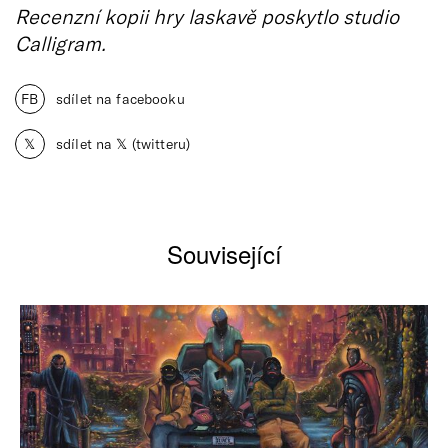
Recenzní kopii hry laskavě poskytlo studio
Calligram.
FB
sdílet na facebooku
𝕏
sdílet na 𝕏 (twitteru)
Související