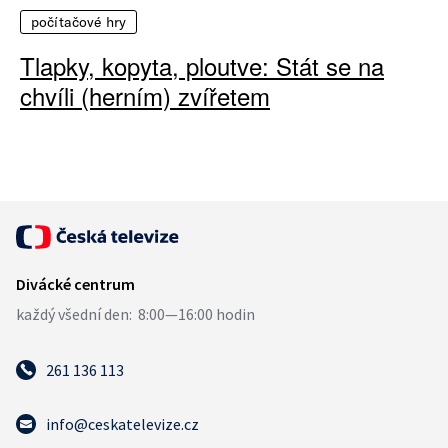
počítačové hry
Tlapky, kopyta, ploutve: Stát se na
chvíli (herním) zvířetem
261 136 113
info@ceskatelevize.cz