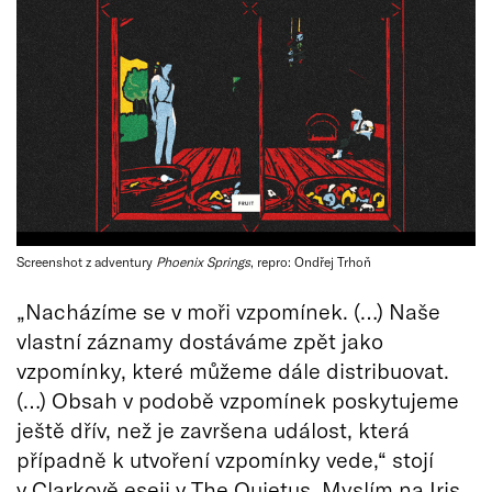
Screenshot z adventury
Phoenix Springs
, repro: Ondřej Trhoň
„Nacházíme se v moři vzpomínek. (…) Naše
vlastní záznamy dostáváme zpět jako
vzpomínky, které můžeme dále distribuovat.
(…) Obsah v podobě vzpomínek poskytujeme
ještě dřív, než je završena událost, která
případně k utvoření vzpomínky vede,“ stojí
v Clarkově eseji v The Quietus. Myslím na Iris