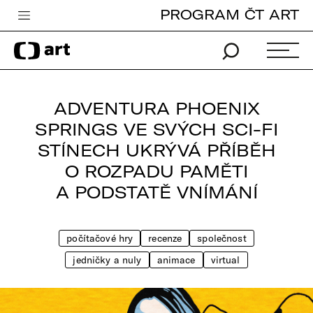
PROGRAM ČT ART
Česká televize
Zpravodajství
Sport
ADVENTURA PHOENIX
iVysílání
SPRINGS VE SVÝCH SCI-FI
STÍNECH UKRÝVÁ PŘÍBĚH
TV program
O ROZPADU PAMĚTI
Pro děti
A PODSTATĚ VNÍMÁNÍ
edu
Vše o ČT
počítačové hry
recenze
společnost
jedničky a nuly
animace
virtual