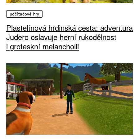
počítačové hry
Plastelínová hrdinská cesta: adventura
Judero oslavuje herní rukodělnost
i groteskní melancholii