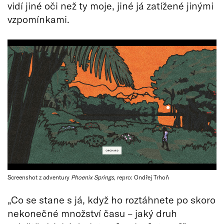
vidí jiné oči než ty moje, jiné já zatížené jinými
vzpomínkami.
Screenshot z adventury
Phoenix Springs
, repro: Ondřej Trhoň
„Co se stane s já, když ho roztáhnete po skoro
nekonečné množství času – jaký druh