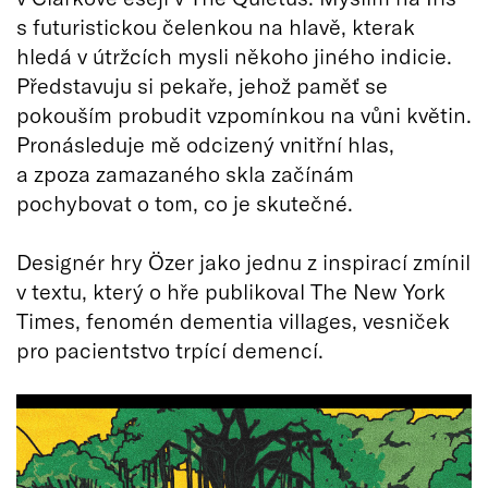
s futuristickou čelenkou na hlavě, kterak
hledá v útržcích mysli někoho jiného indicie.
Představuju si pekaře, jehož paměť se
pokouším probudit vzpomínkou na vůni květin.
Pronásleduje mě odcizený vnitřní hlas,
a zpoza zamazaného skla začínám
pochybovat o tom, co je skutečné.
Designér hry Özer jako jednu z inspirací zmínil
v textu, který o hře publikoval The New York
Times, fenomén dementia villages, vesniček
pro pacientstvo trpící demencí.