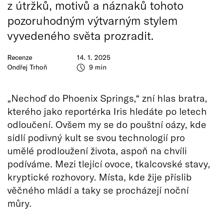
z útržků, motivů a náznaků tohoto
pozoruhodným výtvarným stylem
vyvedeného světa prozradit.
Recenze
14. 1. 2025
Ondřej Trhoň
9 min
„Nechoď do Phoenix Springs,“ zní hlas bratra,
kterého jako reportérka Iris hledáte po letech
odloučení. Ovšem my se do pouštní oázy, kde
sídlí podivný kult se svou technologií pro
umělé prodloužení života, aspoň na chvíli
podíváme. Mezi tlející ovoce, tkalcovské stavy,
kryptické rozhovory. Místa, kde žije příslib
věčného mládí a taky se procházejí noční
můry.