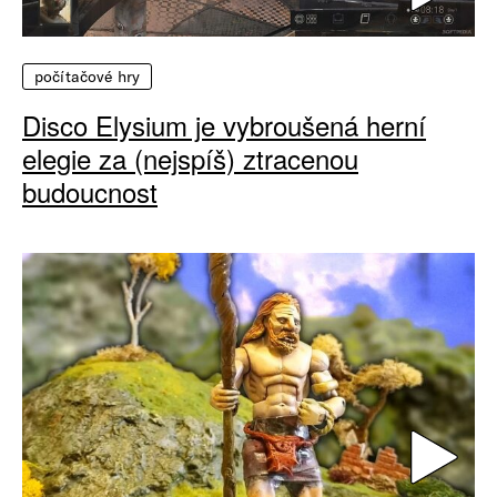
počítačové hry
Disco Elysium je vybroušená herní
elegie za (nejspíš) ztracenou
budoucnost