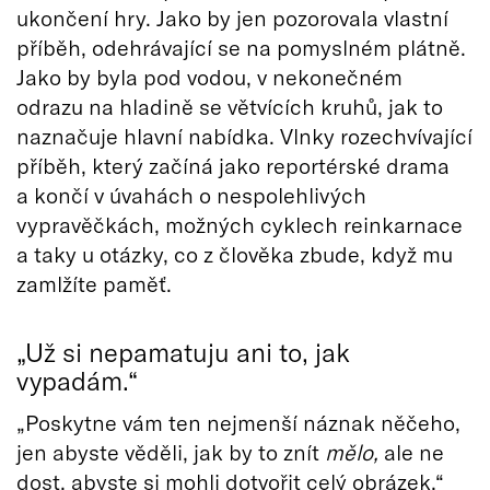
ukončení hry. Jako by jen pozorovala vlastní
příběh, odehrávající se na pomyslném plátně.
Jako by byla pod vodou, v nekonečném
odrazu na hladině se větvících kruhů, jak to
naznačuje hlavní nabídka. Vlnky rozechvívající
příběh, který začíná jako reportérské drama
a končí v úvahách o nespolehlivých
vypravěčkách, možných cyklech reinkarnace
a taky u otázky, co z člověka zbude, když mu
zamlžíte paměť.
„Už si nepamatuju ani to, jak
vypadám.“
„Poskytne vám ten nejmenší náznak něčeho,
jen abyste věděli, jak by to znít
mělo,
ale ne
dost, abyste si mohli dotvořit celý obrázek,“