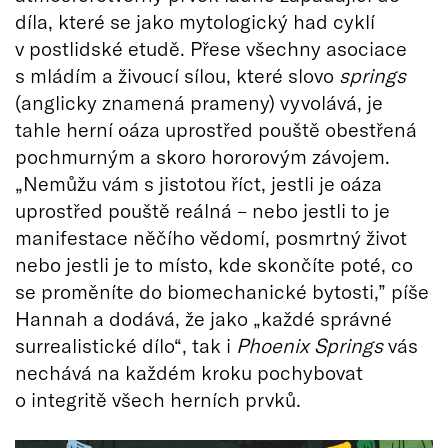
díla, které se jako mytologický had cyklí
v postlidské etudě. Přese všechny asociace
s mládím a živoucí sílou, které slovo
springs
(anglicky znamená prameny) vyvolává, je
tahle herní oáza uprostřed pouště obestřená
pochmurným a skoro hororovým závojem.
„Nemůžu vám s jistotou říct, jestli je oáza
uprostřed pouště reálná – nebo jestli to je
manifestace něčího vědomí, posmrtný život
nebo jestli je to místo, kde skončíte poté, co
se proměníte do biomechanické bytosti,” píše
Hannah a dodává, že jako „každé správné
surrealistické dílo“, tak i
Phoenix Springs
vás
nechává na každém kroku pochybovat
o integritě všech herních prvků.