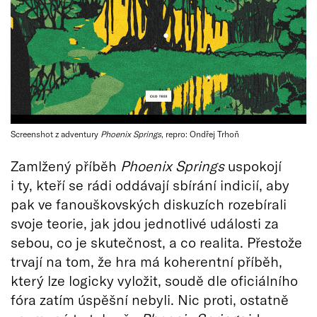
Screenshot z adventury
Phoenix Springs
, repro: Ondřej Trhoň
Zamlžený příběh
Phoenix Springs
uspokojí
i ty, kteří se rádi oddávají sbírání indicií, aby
pak ve fanouškovských diskuzích rozebírali
svoje teorie, jak jdou jednotlivé události za
sebou, co je skutečnost, a co realita. Přestože
trvají na tom, že hra má koherentní příběh,
který lze logicky vyložit, soudě dle oficiálního
fóra zatím úspěšní nebyli. Nic proti, ostatně