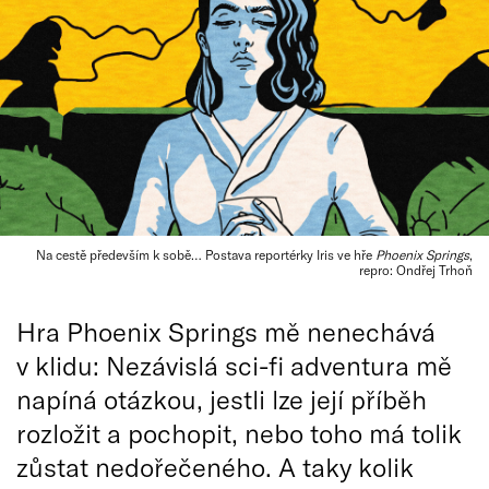
Na cestě především k sobě… Postava reportérky Iris ve hře
Phoenix Springs
,
repro: Ondřej Trhoň
Hra Phoenix Springs mě nenechává
v klidu: Nezávislá sci-fi adventura mě
napíná otázkou, jestli lze její příběh
rozložit a pochopit, nebo toho má tolik
zůstat nedořečeného. A taky kolik