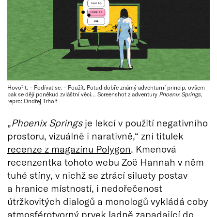
Hovořit. – Podívat se. – Použít. Potud dobře známý adventurní princip, ovšem
pak se dějí poněkud zvláštní věci… Screenshot z adventury
Phoenix Springs
,
repro: Ondřej Trhoň
„
Phoenix Springs
je lekcí v použití negativního
prostoru, vizuálně i narativně,“ zní titulek
recenze z magazínu Polygon
. Kmenová
recenzentka tohoto webu Zoë Hannah v něm
tuhé stíny, v nichž se ztrácí siluety postav
a hranice místností, i nedořečenost
útržkovitých dialogů a monologů vykládá coby
atmosférotvorný prvek ladně zapadající do