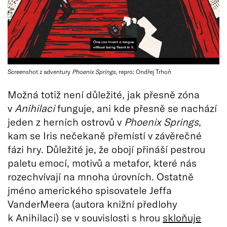
Screenshot z adventury
Phoenix Springs
, repro: Ondřej Trhoň
Možná totiž není důležité, jak přesně zóna
v
Anihilaci
funguje, ani kde přesně se nachází
jeden z herních ostrovů v
Phoenix Springs
,
kam se Iris nečekaně přemístí v závěrečné
fázi hry. Důležité je, že obojí přináší pestrou
paletu emocí, motivů a metafor, které nás
rozechvívají na mnoha úrovních. Ostatně
jméno amerického spisovatele Jeffa
VanderMeera (autora knižní předlohy
k Anihilaci) se v souvislosti s hrou
skloňuje