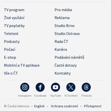
TV program
Pro média
Živé vysílání
Reklama
TV poplatky
Studio Brno
Teletext
Studio Ostrava
Podcasty
Rada ČT
Počasí
Kariéra
E-shop
Podávání námětů
Mobilní a TV aplikace
Časté dotazy
Vše o ČT
Kontakty
Instagram
Facebook
YouTube
X (Twitter)
Threads
© Česká televize
•
English
•
Ochrana soukromí
•
Přístupnost