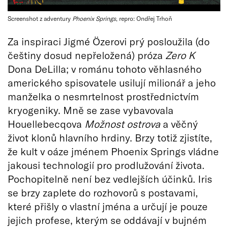
Screenshot z adventury
Phoenix Springs
, repro: Ondřej Trhoň
Za inspiraci Jigmé Özerovi prý posloužila (do
češtiny dosud nepřeložená) próza
Zero K
Dona DeLilla; v románu tohoto věhlasného
amerického spisovatele usilují milionář a jeho
manželka o nesmrtelnost prostřednictvím
kryogeniky. Mně se zase vybavovala
Houellebecqova
Možnost ostrova
a věčný
život klonů hlavního hrdiny. Brzy totiž zjistíte,
že kult v oáze jménem Phoenix Springs vládne
jakousi technologií pro prodlužování života.
Pochopitelně není bez vedlejších účinků. Iris
se brzy zaplete do rozhovorů s postavami,
které přišly o vlastní jména a určují je pouze
jejich profese, kterým se oddávají v bujném