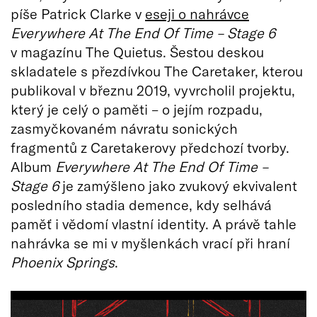
píše Patrick Clarke v
eseji o nahrávce
Everywhere At The End Of Time – Stage 6
v magazínu The Quietus. Šestou deskou
skladatele s přezdívkou The Caretaker, kterou
publikoval v březnu 2019, vyvrcholil projektu,
který je celý o paměti – o jejím rozpadu,
zasmyčkovaném návratu sonických
fragmentů z Caretakerovy předchozí tvorby.
Album
Everywhere At The End Of Time –
Stage 6
je zamýšleno jako zvukový ekvivalent
posledního stadia demence, kdy selhává
paměť i vědomí vlastní identity. A právě tahle
nahrávka se mi v myšlenkách vrací při hraní
Phoenix Springs
.