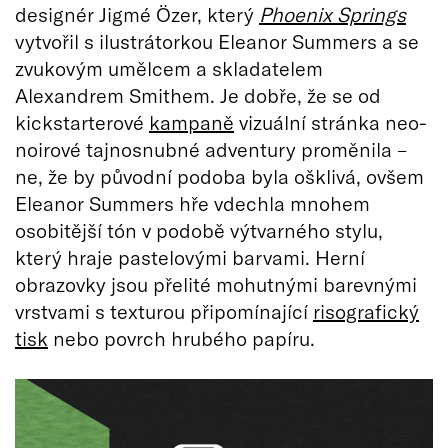
designér Jigmé Özer, který
Phoenix Springs
vytvořil s ilustrátorkou Eleanor Summers a se
zvukovým umělcem a skladatelem
Alexandrem Smithem. Je dobře, že se od
kickstarterové
kampaně
vizuální stránka neo-
noirové tajnosnubné adventury proměnila –
ne, že by původní podoba byla ošklivá, ovšem
Eleanor Summers hře vdechla mnohem
osobitější tón v podobě výtvarného stylu,
který hraje pastelovými barvami. Herní
obrazovky jsou přelité mohutnými barevnými
vrstvami s texturou připomínající
risografický
tisk
nebo povrch hrubého papíru.