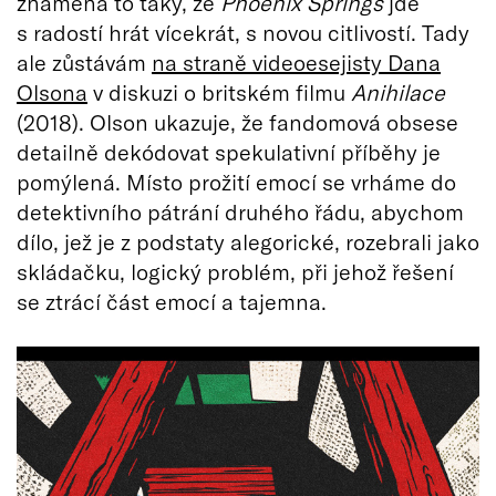
znamená to taky, že
Phoenix Springs
jde
s radostí hrát vícekrát, s novou citlivostí. Tady
ale zůstávám
na straně videoesejisty Dana
Olsona
v diskuzi o britském filmu
Anihilace
(2018). Olson ukazuje, že fandomová obsese
detailně dekódovat spekulativní příběhy je
pomýlená. Místo prožití emocí se vrháme do
detektivního pátrání druhého řádu, abychom
dílo, jež je z podstaty alegorické, rozebrali jako
skládačku, logický problém, při jehož řešení
se ztrácí část emocí a tajemna.