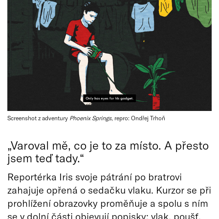
Screenshot z adventury
Phoenix Springs
, repro: Ondřej Trhoň
„Varoval mě, co je to za místo. A přesto
jsem teď tady.“
Reportérka Iris svoje pátrání po bratrovi
zahajuje opřená o sedačku vlaku. Kurzor se při
prohlížení obrazovky proměňuje a spolu s ním
se v dolní části objevují popisky: vlak, poušť,