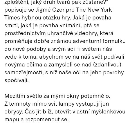
zploštění, jaký druh tvarů pak zůstane?”
popisuje se Jigmé Özer pro The New York
Times hybnou otázku hry. Jaká je povaha
smrti, jaká je povaha vnímání, ptá se
prostřednictvím uhrančivé videohry, která
proměňuje dobře známou adventurní formulku
do nové podoby a svým sci-fi světem nás
vede k tomu, abychom se na náš svět podívali
novýma očima a zamysleli se nad (zdánlivou)
samozřejmostí, s níž naše oči na jeho povrchy
spočívají.
Mezitím světlo za mými okny potemnělo.
Z temnoty mimo svit lampy vystupují jen
obrysy. Čas jít blíž, otevřít vlastní myšlenkovou
mapu a rozpomenout se.