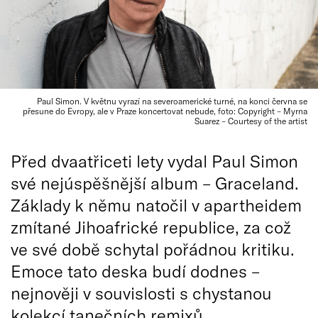
Paul Simon. V květnu vyrazí na severoamerické turné, na konci června se
přesune do Evropy, ale v Praze koncertovat nebude, foto: Copyright – Myrna
Suarez – Courtesy of the artist
Před dvaatřiceti lety vydal Paul Simon
své nejúspěšnější album – Graceland.
Základy k němu natočil v apartheidem
zmítané Jihoafrické republice, za což
ve své době schytal pořádnou kritiku.
Emoce tato deska budí dodnes –
nejnověji v souvislosti s chystanou
kolekcí tanečních remixů.