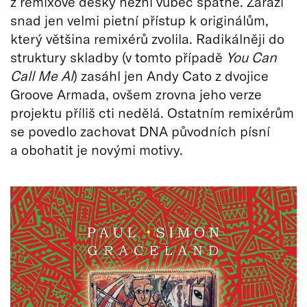
z remixové desky nezní vůbec špatně. Zaráží
snad jen velmi pietní přístup k originálům,
který většina remixérů zvolila. Radikálněji do
struktury skladby (v tomto případě
You Can
Call Me Al
) zasáhl jen Andy Cato z dvojice
Groove Armada, ovšem zrovna jeho verze
projektu příliš cti nedělá. Ostatním remixérům
se povedlo zachovat DNA původních písní
a obohatit je novými motivy.