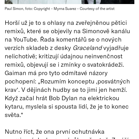
Paul Simon, foto: Copyright – Myrna Suarez – Courtesy of the artist
Horší už je to s ohlasy na zveřejněnou pětici
remixů, které se objevily na Simonově kanálu
na YouTube. Řada komentářů se o nových
verzích skladeb z desky
Graceland
vyjadřuje
nelichotivě; kritizují údajnou neinvenčnost
remixů, objevují se i zmínky o svatokrádeži.
Gaiman má pro tyto odmítavé názory
pochopení: „Rozumím konceptu ‚posvátných
krav‘. V dějinách hudby se to jimi jen hemží.
Když začal hrát Bob Dylan na elektrickou
kytaru, myslela si spousta lidí, že je to konec
světa.“
Nutno říct, že ona první ochutnávka