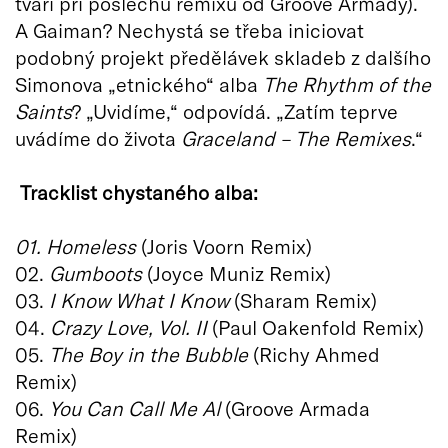
tváři při poslechu remixu od Groove Armady).
A Gaiman? Nechystá se třeba iniciovat
podobný projekt předělávek skladeb z dalšího
Simonova „etnického“ alba
The Rhythm of the
Saints
? „Uvidíme,“ odpovídá. „Zatím teprve
uvádíme do života
Graceland – The Remixes
.“
Tracklist
chystaného alba:
01. Homeless
(Joris Voorn Remix)
02.
Gumboots
(Joyce Muniz Remix)
03.
I Know What I Know
(Sharam Remix)
04.
Crazy Love, Vol. II
(Paul Oakenfold Remix)
05.
The Boy in the Bubble
(Richy Ahmed
Remix)
06.
You Can Call Me Al
(Groove Armada
Remix)