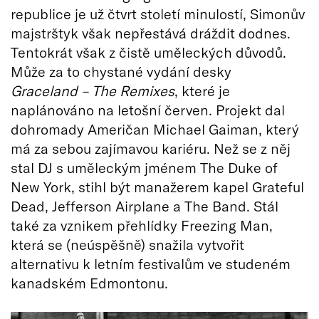
republice je už čtvrt století minulostí, Simonův
majstrštyk však nepřestává dráždit dodnes.
Tentokrát však z čistě uměleckých důvodů.
Může za to chystané vydání desky
Graceland – The Remixes
, které je
naplánováno na letošní červen. Projekt dal
dohromady Američan Michael Gaiman, který
má za sebou zajímavou kariéru. Než se z něj
stal DJ s uměleckým jménem The Duke of
New York, stihl být manažerem kapel Grateful
Dead, Jefferson Airplane a The Band. Stál
také za vznikem přehlídky Freezing Man,
která se (neúspěšně) snažila vytvořit
alternativu k letním festivalům ve studeném
kanadském Edmontonu.