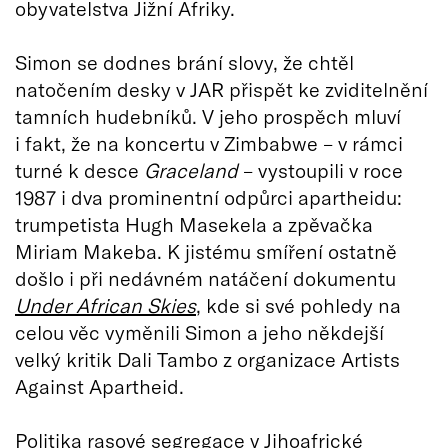
obyvatelstva Jižní Afriky.
Simon se dodnes brání slovy, že chtěl
natočením desky v JAR přispět ke zviditelnění
tamních hudebníků. V jeho prospěch mluví
i fakt, že na koncertu v Zimbabwe – v rámci
turné k desce
Graceland
– vystoupili v roce
1987 i dva prominentní odpůrci apartheidu:
trumpetista Hugh Masekela a zpěvačka
Miriam Makeba. K jistému smíření ostatně
došlo i při nedávném natáčení dokumentu
Under African Skies
, kde si své pohledy na
celou věc vyměnili Simon a jeho někdejší
velký kritik Dali Tambo z organizace Artists
Against Apartheid.
Politika rasové segregace v Jihoafrické