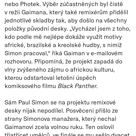
nebo Photek. Výběr zúčastněných byl čistě
v režii Gaimana, který také remixérům přidělil
jednotlivé skladby tak, aby došlo na všechny
položky původní desky. „Vycházel jsem z toho,
kdo podle mě nejlépe dokáže využít motivy
africké, brazilské a kreolské hudby, s nimiž
Simon pracoval,“ říká Gaiman v e-mailovém
rozhovoru. Připomíná, že projekt zapadá do
vlny zvýšeného zájmu o africkou kulturu,
kterou odstartoval letošní úspěch
komiksového filmu
Black Panther
.
Sám Paul Simon se na projektu remixové
desky nijak nepodílel. Posvěcení přišlo ze
strany Simonova manažera, který nechal
Gaimanovi zcela volnou ruku. Ten oslovil
třiatřicet umělců, ve finále se mu sešlo dvacet