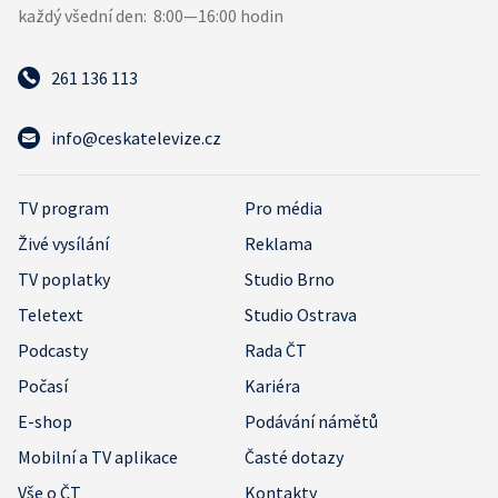
261 136 113
info@ceskatelevize.cz
TV program
Pro média
Živé vysílání
Reklama
TV poplatky
Studio Brno
Teletext
Studio Ostrava
Podcasty
Rada ČT
Počasí
Kariéra
E-shop
Podávání námětů
Mobilní a TV aplikace
Časté dotazy
Vše o ČT
Kontakty