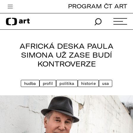
PROGRAM ČT ART
Česká televize
Zpravodajství
Sport
AFRICKÁ DESKA PAULA
iVysílání
SIMONA UŽ ZASE BUDÍ
KONTROVERZE
TV program
Pro děti
hudba
profil
politika
historie
usa
edu
Vše o ČT