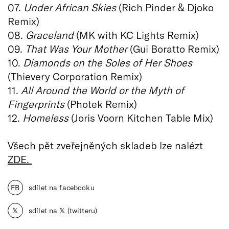
07.
Under African Skies
(Rich Pinder & Djoko
Remix)
08.
Graceland
(MK with KC Lights Remix)
09.
That Was Your Mother
(Gui Boratto Remix)
10.
Diamonds on the Soles of Her Shoes
(Thievery Corporation Remix)
11.
All Around the World or the Myth of
Fingerprints
(Photek Remix)
12.
Homeless
(Joris Voorn Kitchen Table Mix)
Všech pět zveřejněných skladeb lze nalézt
ZDE.
FB
sdílet na facebooku
𝕏
sdílet na 𝕏 (twitteru)