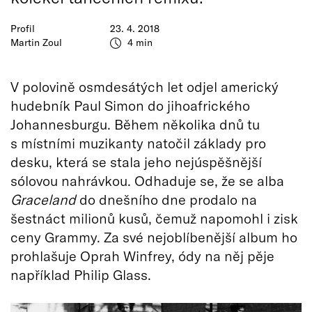
Profil
23. 4. 2018
Martin Zoul
4 min
V polovině osmdesátých let odjel americký
hudebník Paul Simon do jihoafrického
Johannesburgu. Během několika dnů tu
s místními muzikanty natočil základy pro
desku, která se stala jeho nejúspěšnější
sólovou nahrávkou. Odhaduje se, že se alba
Graceland
do dnešního dne prodalo na
šestnáct milionů kusů, čemuž napomohl i zisk
ceny Grammy. Za své nejoblíbenější album ho
prohlašuje Oprah Winfrey, ódy na něj pěje
například Philip Glass.