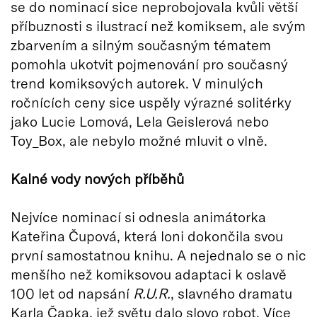
se do nominací sice neprobojovala kvůli větší
příbuznosti s ilustrací než komiksem, ale svým
zbarvením a silným současným tématem
pomohla ukotvit pojmenování pro současný
trend komiksových autorek. V minulých
ročnících ceny sice uspěly výrazné solitérky
jako Lucie Lomová, Lela Geislerová nebo
Toy_Box, ale nebylo možné mluvit o vlně.
Kalné vody nových příběhů
Nejvíce nominací si odnesla animátorka
Kateřina Čupová, která loni dokončila svou
první samostatnou knihu. A nejednalo se o nic
menšího než komiksovou adaptaci k oslavě
100 let od napsání
R.U.R.
, slavného dramatu
Karla Čapka, jež světu dalo slovo robot. Více