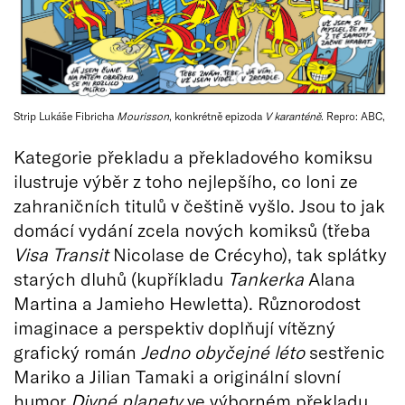
Strip Lukáše Fibricha
Mourisson
, konkrétně epizoda
V karanténě
. Repro: ABC,
Kategorie překladu a překladového komiksu
ilustruje výběr z toho nejlepšího, co loni ze
zahraničních titulů v češtině vyšlo. Jsou to jak
domácí vydání zcela nových komiksů (třeba
Visa Transit
Nicolase de Crécyho), tak splátky
starých dluhů (kupříkladu
Tankerka
Alana
Martina a Jamieho Hewletta). Různorodost
imaginace a perspektiv doplňují vítězný
grafický román
Jedno obyčejné léto
sestřenic
Mariko a Jilian Tamaki a originální slovní
humor
Divné planety
ve výborném překladu