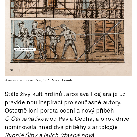
Ukázka z komiksu
Rváčov 1
. Repro: Lipnik
Stále živý kult hrdinů Jaroslava Foglara je už
pravidelnou inspirací pro současné autory.
Ostatně loni porota ocenila nový příběh
O Červenáčkovi
od Pavla Čecha, a o rok dříve
nominovala hned dva příběhy z antologie
Rychlé Šípy a jejich úžasná nová