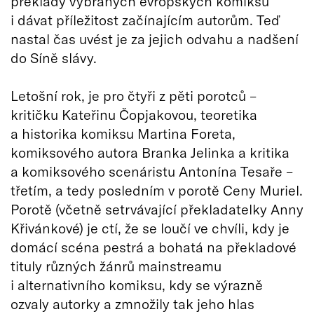
překlady vybraných evropských komiksů
i dávat příležitost začínajícím autorům. Teď
nastal čas uvést je za jejich odvahu a nadšení
do Síně slávy.
Letošní rok, je pro čtyři z pěti porotců –
kritičku Kateřinu Čopjakovou, teoretika
a historika komiksu Martina Foreta,
komiksového autora Branka Jelinka a kritika
a komiksového scenáristu Antonína Tesaře –
třetím, a tedy posledním v porotě Ceny Muriel.
Porotě (včetně setrvávající překladatelky Anny
Křivánkové) je ctí, že se loučí ve chvíli, kdy je
domácí scéna pestrá a bohatá na překladové
tituly různých žánrů mainstreamu
i alternativního komiksu, kdy se výrazně
ozvaly autorky a zmnožily tak jeho hlas