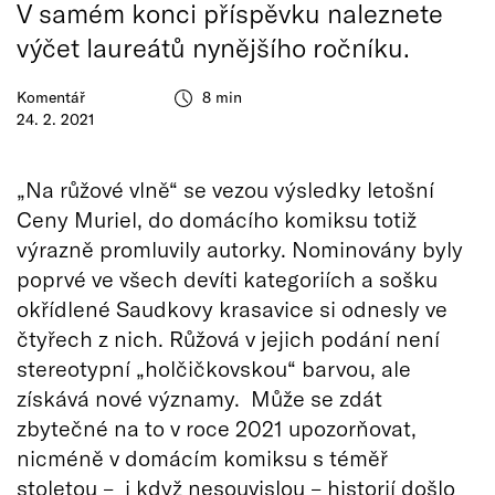
V samém konci příspěvku naleznete
výčet laureátů nynějšího ročníku.
Komentář
8 min
24. 2. 2021
„Na růžové vlně“ se vezou výsledky letošní
Ceny Muriel, do domácího komiksu totiž
výrazně promluvily autorky. Nominovány byly
poprvé ve všech devíti kategoriích a sošku
okřídlené Saudkovy krasavice si odnesly ve
čtyřech z nich. Růžová v jejich podání není
stereotypní „holčičkovskou“ barvou, ale
získává nové významy. Může se zdát
zbytečné na to v roce 2021 upozorňovat,
nicméně v domácím komiksu s téměř
stoletou – i když nesouvislou – historií došlo