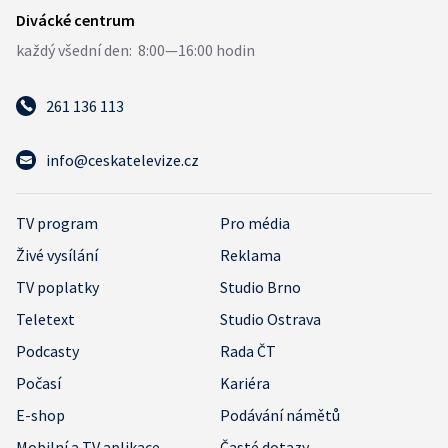
261 136 113
info@ceskatelevize.cz
TV program
Pro média
Živé vysílání
Reklama
TV poplatky
Studio Brno
Teletext
Studio Ostrava
Podcasty
Rada ČT
Počasí
Kariéra
E-shop
Podávání námětů
Mobilní a TV aplikace
Časté dotazy