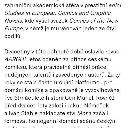
zahraniční akademická sféra v prestižní
edici
Studies in European Comics and Graphic
Novels
, kde vyšel svazek
Comics of the New
Europe
, v němž je mu věnován jeden ze čtyř
oddílů.
Dvacetiny v této pohnuté době oslavila revue
AARGH!
, letos oceněn za přínos českému
komiksu, která pravidelně přináší práce
nadějných talentů i zavedených autorů. Za ty
roky se stala často určující platformou pro
domácí komiks a opakovaně je vyzdvihována
i ve čtrnáctileté historii Cen Muriel. Rovněž
před dvaceti lety založili Jakub Němeček
a Ivan Stable nakladatelství
Mot
a začali
formovat homogenní domácí scénu českým