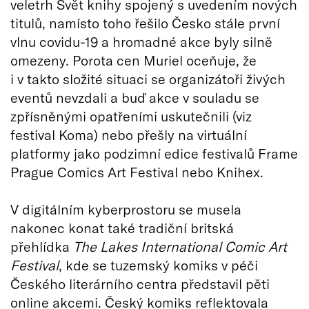
veletrh Svět knihy spojený s uvedením nových
titulů, namísto toho řešilo Česko stále první
vlnu covidu-19 a hromadné akce byly silně
omezeny. Porota cen Muriel oceňuje, že
i v takto složité situaci se organizátoři živých
eventů nevzdali a buď akce v souladu se
zpřísněnými opatřeními uskutečnili (viz
festival Koma) nebo přešly na virtuální
platformy jako podzimní edice festivalů Frame
Prague Comics Art Festival nebo Knihex.
V digitálním kyberprostoru se musela
nakonec konat také tradiční britská
přehlídka
The Lakes International Comic Art
Festival
, kde se tuzemský komiks v péči
Českého literárního centra představil pěti
online akcemi. Český komiks reflektovala