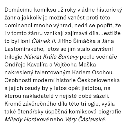
Domácímu komiksu už roky vládne historický
žánr a jakkoliv je možné vznést proti této
dominanci mnoho výhrad, nedá se popřít, že
i v tomto žánru vznikají zajímavá díla. Jestliže
to byl loni
Článek II.
Jiřího Šimáčka a Jána
Lastomírského, letos se jim stalo završení
trilogie
Návrat Krále Šumavy
podle scénáře
Ondřeje Kavalíra a Vojtěcha Maška
nakreslený talentovaným Karlem Osohou.
Osobnosti moderní historie Československa
a jejich osudy byly letos opět jistotou, na
kterou nakladatelé v nejisté době sázeli.
Kromě závěrečného dílu této trilogie, vyšla
také čtenářsky úspěšná komiksová biografie
Milady Horákové
nebo
Věry Čáslavské
.