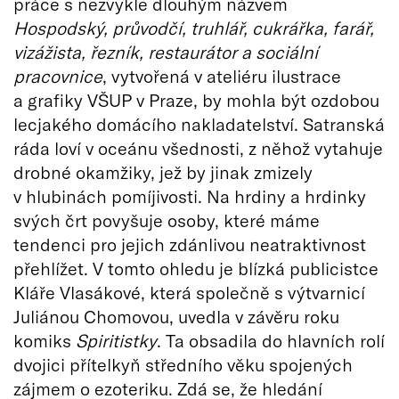
práce s nezvykle dlouhým názvem
Hospodský, průvodčí, truhlář, cukrářka, farář,
vizážista, řezník, restaurátor a sociální
pracovnice
, vytvořená v ateliéru ilustrace
a grafiky VŠUP v Praze, by mohla být ozdobou
lecjakého domácího nakladatelství. Satranská
ráda loví v oceánu všednosti, z něhož vytahuje
drobné okamžiky, jež by jinak zmizely
v hlubinách pomíjivosti. Na hrdiny a hrdinky
svých črt povyšuje osoby, které máme
tendenci pro jejich zdánlivou neatraktivnost
přehlížet. V tomto ohledu je blízká publicistce
Kláře Vlasákové, která společně s výtvarnicí
Juliánou Chomovou, uvedla v závěru roku
komiks
Spiritistky
. Ta obsadila do hlavních rolí
dvojici přítelkyň středního věku spojených
zájmem o ezoteriku. Zdá se, že hledání