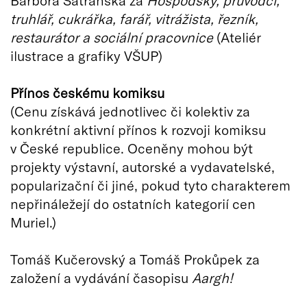
Barbora Satranská za
Hospodský, průvodčí,
truhlář, cukrářka, farář, vitrážista, řezník,
restaurátor a sociální pracovnice
(Ateliér
ilustrace a grafiky VŠUP)
Přínos českému komiksu
(Cenu získává jednotlivec či kolektiv za
konkrétní aktivní přínos k rozvoji komiksu
v České republice. Oceněny mohou být
projekty výstavní, autorské a vydavatelské,
popularizační či jiné, pokud tyto charakterem
nepřináležejí do ostatních kategorií cen
Muriel.)
Tomáš Kučerovský a Tomáš Prokůpek za
založení a vydávání časopisu
Aargh!