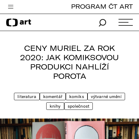
PROGRAM ČT ART
Česká televize
Zpravodajství
Sport
CENY MURIEL ZA ROK
iVysílání
2020: JAK KOMIKSOVOU
PRODUKCI NAHLÍŽÍ
TV program
POROTA
Pro děti
edu
literatura
komentář
komiks
výtvarné umění
Vše o ČT
knihy
společnost