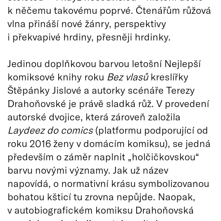
k něčemu takovému poprvé. Čtenářům růžová
vlna přináší nové žánry, perspektivy
i překvapivé hrdiny, přesněji hrdinky.
Jedinou doplňkovou barvou letošní Nejlepší
komiksové knihy roku
Bez vlasů
kreslířky
Štěpánky Jislové a autorky scénáře Terezy
Drahoňovské je právě sladká růž. V provedení
autorské dvojice, která zároveň založila
Laydeez do comics
(platformu podporující od
roku 2016 ženy v domácím komiksu), se jedná
především o záměr naplnit „holčičkovskou“
barvu novými významy. Jak už název
napovídá, o normativní krásu symbolizovanou
bohatou kšticí tu zrovna nepůjde. Naopak,
v autobiografickém komiksu Drahoňovská