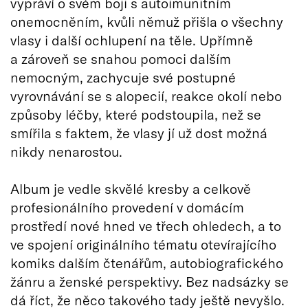
vypráví o svém boji s autoimunitním
onemocněním, kvůli němuž přišla o všechny
vlasy i další ochlupení na těle. Upřímně
a zároveň se snahou pomoci dalším
nemocným, zachycuje své postupné
vyrovnávání se s alopecií, reakce okolí nebo
způsoby léčby, které podstoupila, než se
smířila s faktem, že vlasy jí už dost možná
nikdy nenarostou.
Album je vedle skvělé kresby a celkově
profesionálního provedení v domácím
prostředí nové hned ve třech ohledech, a to
ve spojení originálního tématu otevírajícího
komiks dalším čtenářům, autobiografického
žánru a ženské perspektivy. Bez nadsázky se
dá říct, že něco takového tady ještě nevyšlo.