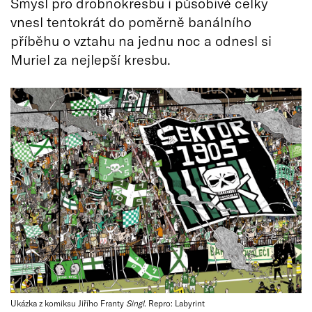
Smysl pro drobnokresbu i působivé celky
vnesl tentokrát do poměrně banálního
příběhu o vztahu na jednu noc a odnesl si
Muriel za nejlepší kresbu.
Ukázka z komiksu Jiřího Franty
Singl
. Repro: Labyrint