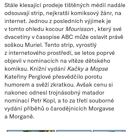
Stále klesající prodeje tištěných médií nadále
odsouvají strip, nejkratší komiksový žánr, na
internet. Jednou z posledních výjimek je
v tomto ohledu kocour
Mourisson
, který své
dvacetiny v časopise ABC může oslavit právě
soškou Muriel. Tento strip, vyrostlý
z internetového prostředí, se letos poprvé
objevil v nominacích na vítěze dětského
komiksu. Knižní vydání
Kačky a Mopse
Kateřiny Perglové přesvědčilo porotu
humorem a svěží zkratkou. Avšak cenu si
nakonec odnesl trojnásobný matador
nominací Petr Kopl, a to za třetí souborné
vydání příběhů o čarodějnicích Morgavse
a Morganě.