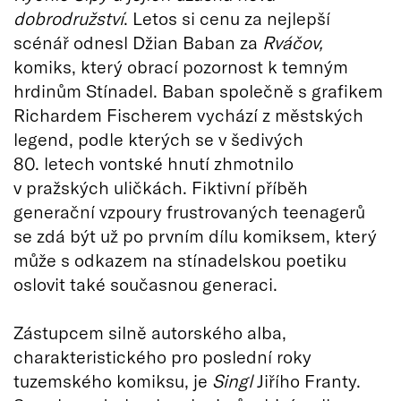
dobrodružství
. Letos si cenu za nejlepší
scénář odnesl Džian Baban za
Rváčov,
komiks, který obrací pozornost k temným
hrdinům Stínadel. Baban společně s grafikem
Richardem Fischerem vychází z městských
legend, podle kterých se v šedivých
80. letech vontské hnutí zhmotnilo
v pražských uličkách. Fiktivní příběh
generační vzpoury frustrovaných teenagerů
se zdá být už po prvním dílu komiksem, který
může s odkazem na stínadelskou poetiku
oslovit také současnou generaci.
Zástupcem silně autorského alba,
charakteristického pro poslední roky
tuzemského komiksu, je
Singl
Jiřího Franty.