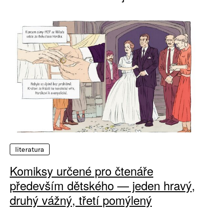
literatura
Komiksy určené pro čtenáře
především dětského — jeden hravý,
druhý vážný, třetí pomýlený