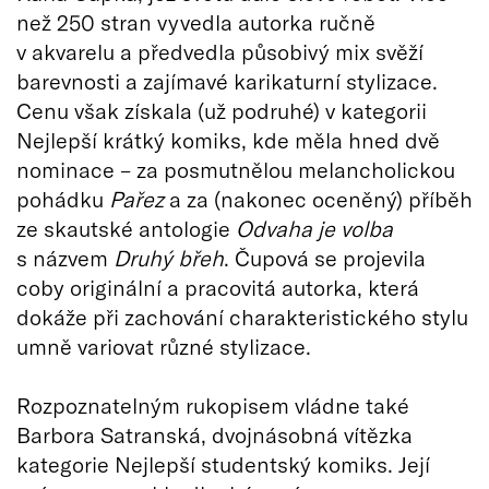
než 250 stran vyvedla autorka ručně
v akvarelu a předvedla působivý mix svěží
barevnosti a zajímavé karikaturní stylizace.
Cenu však získala (už podruhé) v kategorii
Nejlepší krátký komiks, kde měla hned dvě
nominace – za posmutnělou melancholickou
pohádku
Pařez
a za (nakonec oceněný) příběh
ze skautské antologie
Odvaha je volba
s názvem
Druhý břeh
. Čupová se projevila
coby originální a pracovitá autorka, která
dokáže při zachování charakteristického stylu
umně variovat různé stylizace.
Rozpoznatelným rukopisem vládne také
Barbora Satranská, dvojnásobná vítězka
kategorie Nejlepší studentský komiks. Její