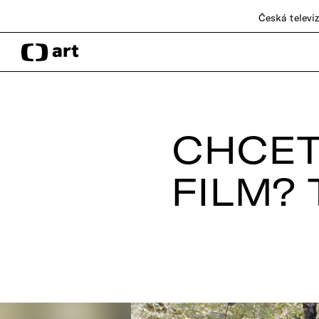
Česká televi
CHCET
FILM? 