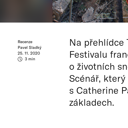
Na přehlídce 
Recenze
Pavel Sladký
Festivalu fra
25. 11. 2020
3 min
o životních s
Scénář, který
s Catherine Pa
základech.