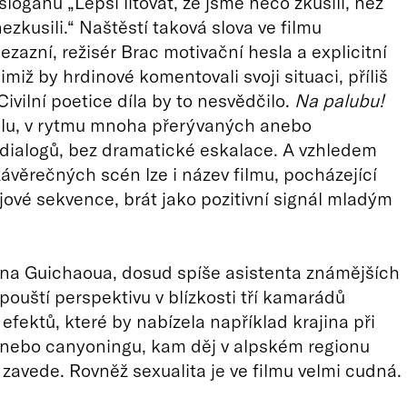
loganu „Lepší litovat, že jsme něco zkusili, než
ezkusili.“ Naštěstí taková slova ve filmu
ezazní, režisér Brac motivační hesla a explicitní
imiž by hrdinové komentovali svoji situaci, příliš
ivilní poetice díla by to nesvědčilo.
Na palubu!
lu, v rytmu mnoha přerývaných anebo
dialogů, bez dramatické eskalace. A vzhledem
závěrečných scén lze i název filmu, pocházející
ajové sekvence, brát jako pozitivní signál mladým
na Guichaoua, dosud spíše asistenta známějších
pouští perspektivu v blízkosti tří kamarádů
efektů, které by nabízela například krajina při
 nebo canyoningu, kam děj v alpském regionu
 zavede. Rovněž sexualita je ve filmu velmi cudná.