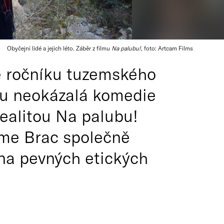
Obyčejní lidé a jejich léto. Záběr z filmu
Na palubu!
, foto: Artcam Films
ne ročníku tuzemského
ru neokázalá komedie
realitou Na palubu!
ume Brac společně
u na pevných etických