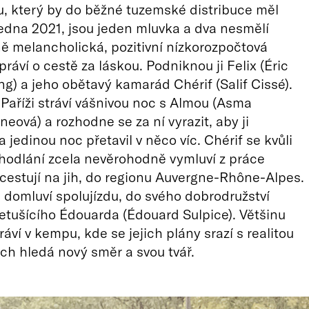
u, který by do běžné tuzemské distribuce měl
 ledna 2021, jsou jeden mluvka a dva nesmělí
ně melancholická, pozitivní nízkorozpočtová
ráví o cestě za láskou. Podniknou ji Felix (Éric
) a jeho obětavý kamarád Chérif (Salif Cissé).
v Paříži stráví vášnivou noc s Almou (Asma
ová) a rozhodne se za ní vyrazit, aby ji
a jedinou noc přetavil v něco víc. Chérif se kvůli
hodlání zcela nevěrohodně vymluví z práce
cestují na jih, do regionu Auvergne-Rhône-Alpes.
i domluví spolujízdu, do svého dobrodružství
netušícího Édouarda (Édouard Sulpice). Většinu
áví v kempu, kde se jejich plány srazí s realitou
ich hledá nový směr a svou tvář.