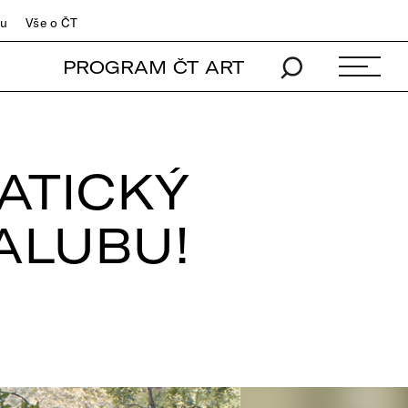
du
Vše o ČT
PROGRAM ČT ART
ATICKÝ
PALUBU!