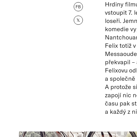
Hrdiny film
FB
vstoupit 7.
loseři. Jem
𝕏
komedie vyp
Nantchouang
Felix totiž 
Messaoudene
překvapil – 
Felixovu od
a společně 
A protože s
zapojí nic 
času pak str
a každý z n