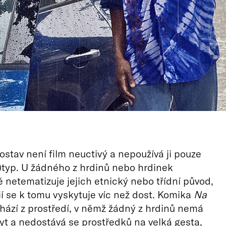
ostav není film neuctivý a nepoužívá ji pouze
)typ. U žádného z hrdinů nebo hrdinek
 netematizuje jejich etnický nebo třídní původ,
cií se k tomu vyskytuje víc než dost. Komika
Na
hází z prostředí, v němž žádný z hrdinů nemá
t a nedostává se prostředků na velká gesta,