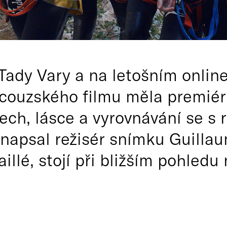
Tady Vary a na letošním onli
ncouzského filmu měla premié
nech, lásce a vyrovnávání se s 
 napsal režisér snímku Guilla
illé, stojí při bližším pohled