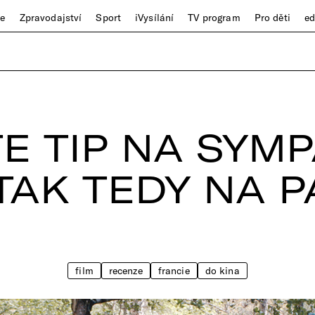
ze
Zpravodajství
Sport
iVysílání
TV program
Pro děti
e
E TIP NA SYMP
TAK TEDY NA 
film
recenze
francie
do kina