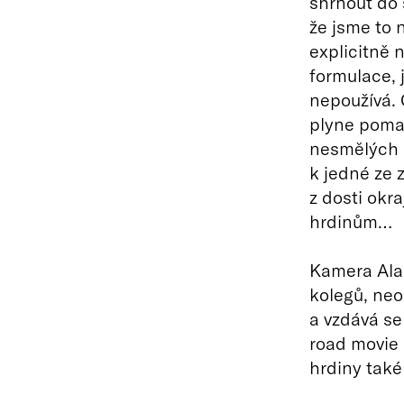
shrnout do s
že jsme to n
explicitně n
formulace, j
nepoužívá. C
plyne poma
nesmělých 
k jedné ze 
z dosti okr
hrdinům…
Kamera Ala
kolegů, neo
a vzdává se 
road movie
hrdiny také