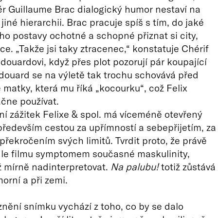
ér Guillaume Brac dialogický humor nestaví na
 jiné hierarchii. Brac pracuje spíš s tím, do jaké
eho postavy ochotné a schopné přiznat si city,
ce. „Takže jsi taky ztracenec,“ konstatuje Chérif
ouardovi, když přes plot pozorují pár koupající
Édouard se na výletě tak trochu schovává před
matky, která mu říká „kocourku“, což Felix
čne používat.
tní zážitek Felixe & spol. má víceméně otevřený
především cestou za upřímností a sebepřijetím, za
překročením svých limitů. Tvrdit proto, že právě
dle filmu symptomem současné maskulinity,
 mírně nadinterpretovat.
Na palubu!
totiž zůstává
orní a při zemi.
yznění snímku vychází z toho, co by se dalo