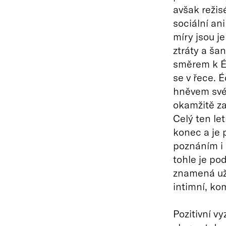
avšak režis
sociální ani
míry jsou j
ztráty a šan
směrem k Éd
se v řece. 
hněvem své 
okamžitě za
Celý ten le
konec a je 
poznáním i 
tohle je po
znamená už
intimní, kom
Pozitivní v