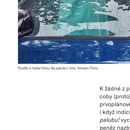
Pusťte si trailer filmu
Na palubu!
, foto: Artcam Films
K žádné z p
coby (proto
prvoplánově
i když indi
palubu!
vyc
peněz nazby