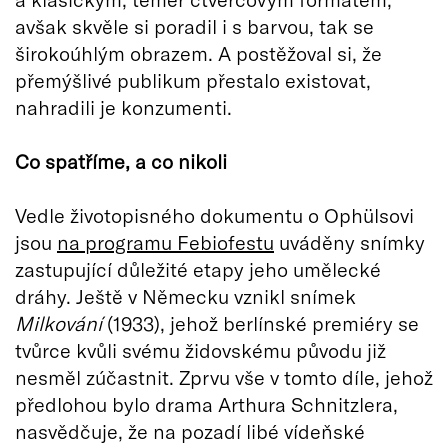
avšak skvěle si poradil i s barvou, tak se
širokoúhlým obrazem. A postěžoval si, že
přemýšlivé publikum přestalo existovat,
nahradili je konzumenti.
Co spatříme, a co nikoli
Vedle životopisného dokumentu o Ophülsovi
jsou
na programu Febiofestu
uváděny snímky
zastupující důležité etapy jeho umělecké
dráhy. Ještě v Německu vznikl snímek
Milkování
(1933), jehož berlínské premiéry se
tvůrce kvůli svému židovskému původu již
nesměl zúčastnit. Zprvu vše v tomto díle, jehož
předlohou bylo drama Arthura Schnitzlera,
nasvědčuje, že na pozadí libé vídeňské