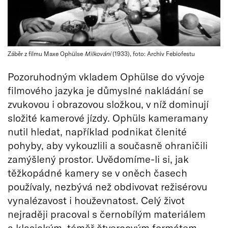
Záběr z filmu Maxe Ophülse
Milkování
(1933), foto: Archiv Febiofestu
Pozoruhodným vkladem Ophülse do vývoje
filmového jazyka je důmyslné nakládání se
zvukovou i obrazovou složkou, v níž dominují
složité kamerové jízdy. Ophüls kameramany
nutil hledat, například podnikat členité
pohyby, aby vykouzlili a současně ohraničili
zamýšlený prostor. Uvědomíme-li si, jak
těžkopádné kamery se v oněch časech
používaly, nezbývá než obdivovat režisérovu
vynalézavost i houževnatost. Celý život
nejraději pracoval s černobílým materiálem
a klasickým, téměř čtvercovým formátem,