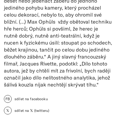
deset nebo jedenáct záběrů do jednoho
jediného pohybu kamery, který procházel
celou dekorací, nebylo to, aby ohromil své
bližní. (…) Max Ophüls vždy obětoval techniku
hře herců; Ophüls si povšiml, že herec je
nutně dobrý, nutně anti-teatrální, když je
nucen k fyzickému úsilí: stoupat po schodech,
běžet krajinou, tančit po celou dobu jediného
dlouhého záběru.“ A jiný slavný francouzský
filmař, Jacques Rivette, podotkl: „Dílo tohoto
autora, jež by chtěli mít za frivolní, bych raději
označil jako dílo nelítostného analytika, jehož
šálivá kouzla nijak nechtějí skrývat tíhu.“
FB
sdílet na facebooku
𝕏
sdílet na 𝕏 (twitteru)