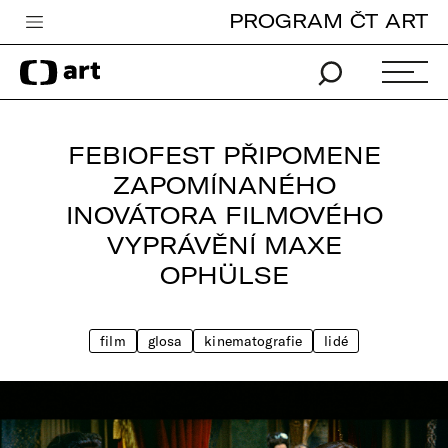
PROGRAM ČT ART
Česká televize
Zpravodajství
Sport
FEBIOFEST PŘIPOMENE
iVysílání
ZAPOMÍNANÉHO
INOVÁTORA FILMOVÉHO
TV program
VYPRÁVĚNÍ MAXE
Pro děti
OPHÜLSE
edu
Vše o ČT
film
glosa
kinematografie
lidé