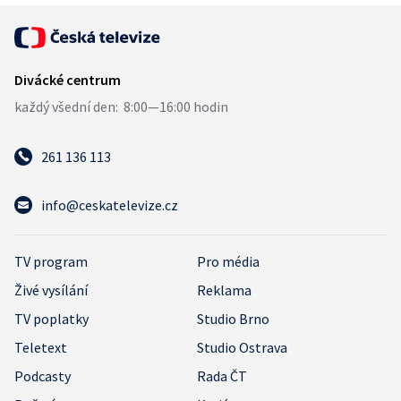
261 136 113
info@ceskatelevize.cz
TV program
Pro média
Živé vysílání
Reklama
TV poplatky
Studio Brno
Teletext
Studio Ostrava
Podcasty
Rada ČT