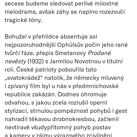
secese budeme sledovat perlivé milostné
melodrama, avšak záhy se naplno rozezvučí
tragické tóny.
Bohužel v přehlídce absentuje asi
nejpozoruhodnější Ophülsův počin jeho rané
tvůrčí fáze, přepis Smetanovy
Prodané
nevěsty
(1932) s Jarmilou Novotnou v titulní
roli. České patrioty pobouřila tato
„svatokrádež“ natolik, že německy mluvený
i zpívaný film byl u nás v předmnichovské
republice zakázán. Dodnes ohromuje
odvahou, s jakou zcela rozrušil operní
stylizaci, strnulou pompéznost pohybů i gest
nahradil těkavou drobnokresbou, začlenil
nevtíravě všudypřítomný pohyb postav
a kamery v zájmu výrazového zcivilnění.