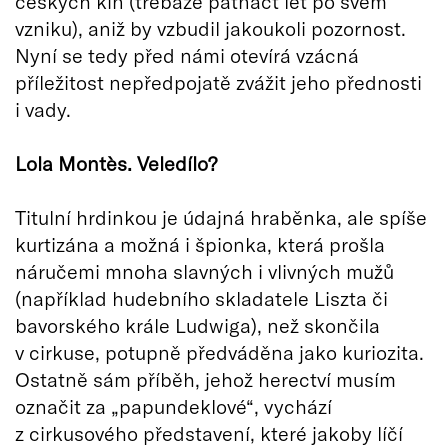
českých kin (třebaže patnáct let po svém
vzniku), aniž by vzbudil jakoukoli pozornost.
Nyní se tedy před námi otevírá vzácná
příležitost nepředpojatě zvážit jeho přednosti
i vady.
Lola Mont
ès
. Veledílo?
Titulní hrdinkou je údajná hraběnka, ale spíše
kurtizána a možná i špionka, která prošla
náručemi mnoha slavných i vlivných mužů
(například hudebního skladatele Liszta či
bavorského krále Ludwiga), než skončila
v cirkuse, potupně předváděna jako kuriozita.
Ostatně sám příběh, jehož herectví musím
označit za „papundeklové“, vychází
z cirkusového představení, které jakoby líčí