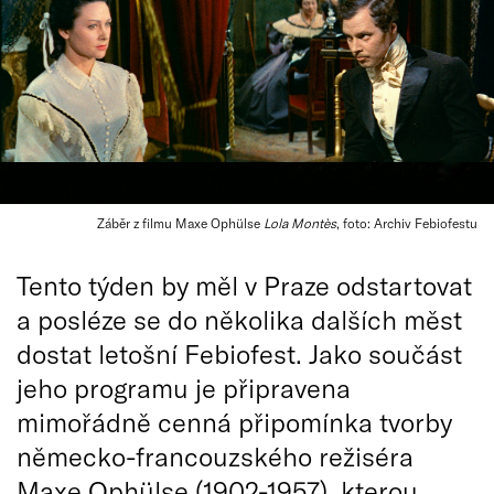
Záběr z filmu Maxe Ophülse
Lola Montès
, foto: Archiv Febiofestu
Tento týden by měl v Praze odstartovat
a posléze se do několika dalších měst
dostat letošní Febiofest. Jako součást
jeho programu je připravena
mimořádně cenná připomínka tvorby
německo-francouzského režiséra
Maxe Ophülse (1902-1957), kterou