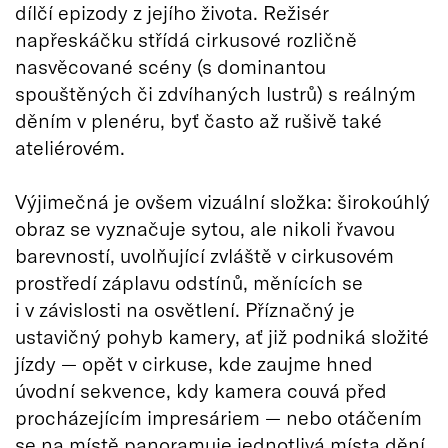
dílčí epizody z jejího života. Režisér
napřeskáčku střídá cirkusové rozličně
nasvěcované scény (s dominantou
spouštěných či zdvíhaných lustrů) s reálným
děním v plenéru, byť často až rušivě také
ateliérovém.
Výjimečná je ovšem vizuální složka: širokoúhlý
obraz se vyznačuje sytou, ale nikoli řvavou
barevností, uvolňující zvláště v cirkusovém
prostředí záplavu odstínů, měnících se
i v závislosti na osvětlení. Příznačný je
ustavičný pohyb kamery, ať již podniká složité
jízdy — opět v cirkuse, kde zaujme hned
úvodní sekvence, kdy kamera couvá před
procházejícím impresáriem — nebo otáčením
se na místě panoramuje jednotlivá místa dění.