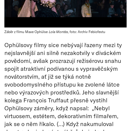
Záběr z filmu Maxe Ophülse
Lola Montès
, foto: Archiv Febiofestu
Ophülsovy filmy sice nebývají řazeny mezi ty
nejslavnější ani silně nezakotvily v diváckém
povědomí, avšak prozrazují režisérovu snahu
spojit atraktivní podívanou s vypravěčským
novátorstvím, ať již se týká notně
svobodomyslného přístupu ke zvolené látce
nebo výrazových prostředků. Jeho slavnější
kolega François Truffaut přesně vystihl
Ophülsovy záměry, když napsal: „Nebyl
virtuosem, estétem, dekorativním filmařem,
jak se o něm říkalo. (…) Když nakumuloval