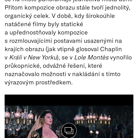
Přitom kompozice obrazu stále tvoří jednolitý,
organický celek. V době, kdy širokoúhle
natáčené filmy byly statické
a upřednostňovaly kompozice
s rozmlouvajícími postavami usazenými na
krajích obrazu (jak vtipně glosoval Chaplin
v
Králi v New Yorku
), se v
Lole Mont
ès
vynořilo
průkopnické, odvážné řešení, které
naznačovalo možnosti v nakládání s tímto
výrazovým prostředkem.