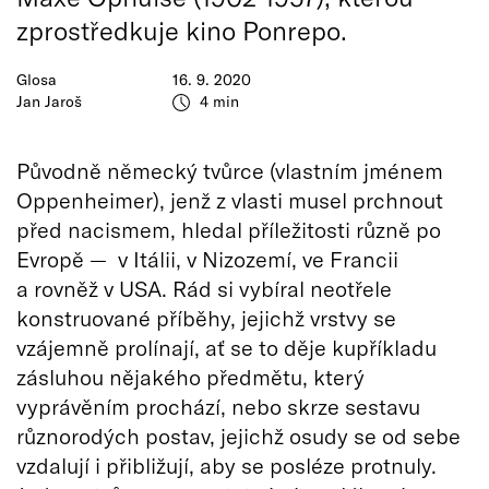
zprostředkuje kino Ponrepo.
Glosa
16. 9. 2020
Jan Jaroš
4 min
Původně německý tvůrce (vlastním jménem
Oppenheimer), jenž z vlasti musel prchnout
před nacismem, hledal příležitosti různě po
Evropě — v Itálii, v Nizozemí, ve Francii
a rovněž v USA. Rád si vybíral neotřele
konstruované příběhy, jejichž vrstvy se
vzájemně prolínají, ať se to děje kupříkladu
zásluhou nějakého předmětu, který
vyprávěním prochází, nebo skrze sestavu
různorodých postav, jejichž osudy se od sebe
vzdalují i přibližují, aby se posléze protnuly.