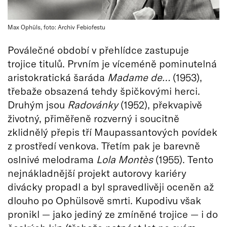
Max Ophüls, foto: Archiv Febiofestu
Poválečné období v přehlídce zastupuje
trojice titulů. Prvním je víceméně pominutelná
aristokratická šaráda
Madame de…
(1953),
třebaže obsazená tehdy špičkovými herci.
Druhým jsou
Radovánky
(1952), překvapivě
životný, přiměřeně rozverný i soucitně
zklidnělý přepis tří Maupassantových povídek
z prostředí venkova. Třetím pak je barevně
oslnivé melodrama
Lola Mont
è
s
(1955). Tento
nejnákladnější projekt autorovy kariéry
divácky propadl a byl spravedlivěji oceněn až
dlouho po Ophülsově smrti. Kupodivu však
pronikl — jako jediný ze zmíněné trojice — i do