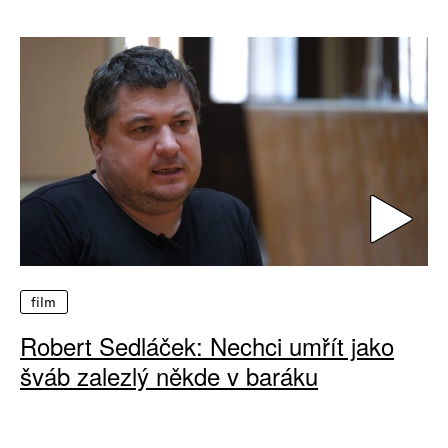
film
Robert Sedláček: Nechci umřít jako
šváb zalezlý někde v baráku