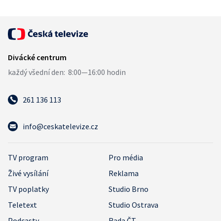
261 136 113
info@ceskatelevize.cz
TV program
Pro média
Živé vysílání
Reklama
TV poplatky
Studio Brno
Teletext
Studio Ostrava
Podcasty
Rada ČT