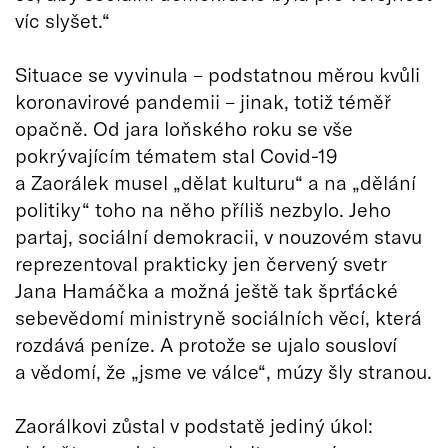
víc slyšet.“
Situace se vyvinula – podstatnou měrou kvůli
koronavirové pandemii – jinak, totiž téměř
opačně. Od jara loňského roku se vše
pokrývajícím tématem stal Covid-19
a Zaorálek musel „dělat kulturu“ a na „dělání
politiky“ toho na něho příliš nezbylo. Jeho
partaj, sociální demokracii, v nouzovém stavu
reprezentoval prakticky jen červený svetr
Jana Hamáčka a možná ještě tak šprťácké
sebevědomí ministryně sociálních věcí, která
rozdává peníze. A protože se ujalo sousloví
a vědomí, že „jsme ve válce“, múzy šly stranou.
Zaorálkovi zůstal v podstatě jediný úkol: