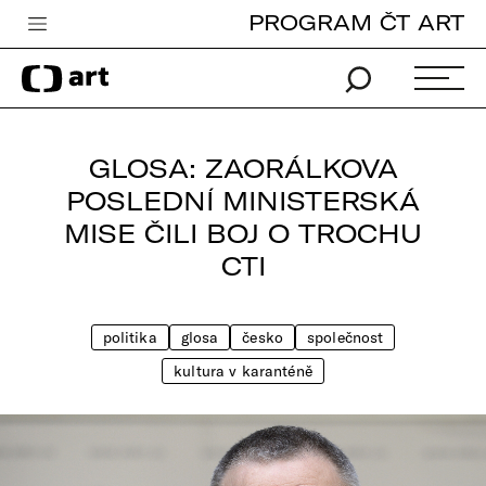
PROGRAM ČT ART
Česká televize
Zpravodajství
Sport
GLOSA: ZAORÁLKOVA
iVysílání
POSLEDNÍ MINISTERSKÁ
MISE ČILI BOJ O TROCHU
TV program
CTI
Pro děti
edu
politika
glosa
česko
společnost
Vše o ČT
kultura v karanténě