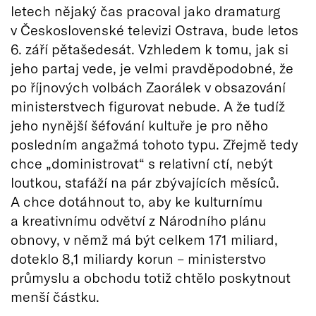
letech nějaký čas pracoval jako dramaturg
v Československé televizi Ostrava, bude letos
6. září pětašedesát. Vzhledem k tomu, jak si
jeho partaj vede, je velmi pravděpodobné, že
po říjnových volbách Zaorálek v obsazování
ministerstvech figurovat nebude. A že tudíž
jeho nynější šéfování kultuře je pro něho
posledním angažmá tohoto typu. Zřejmě tedy
chce „doministrovat“ s relativní ctí, nebýt
loutkou, stafáží na pár zbývajících měsíců.
A chce dotáhnout to, aby ke kulturnímu
a kreativnímu odvětví z Národního plánu
obnovy, v němž má být celkem 171 miliard,
doteklo 8,1 miliardy korun – ministerstvo
průmyslu a obchodu totiž chtělo poskytnout
menší částku.