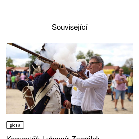
Související
glosa
Komentář: Lubomír Zaorálek