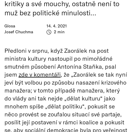
kritiky a své mouchy, ostatně není to
muž bez politické minulosti…
Glosa
14. 4. 2021
Josef Chuchma
2 min
Předloni v srpnu, když Zaorálek na post
ministra kultury nastoupil po mimořádné
smutném působení Antonína Staňka, psal
jsem
zde v komentáři
, že „Zaorálek se tak nyní
jeví být volbou po způsobu nasazení krizového
manažera; v tomto případě manažera, který
do vlády ani tak nejde „dělat kulturu“ jako
mnohem spíše „dělat politiku“, pokusit se
něco provést se zoufalou situací své partaje,
posílit její postavení v rámci koalice a pokusit
se, aby sociální demokracie byla pro veřejnost