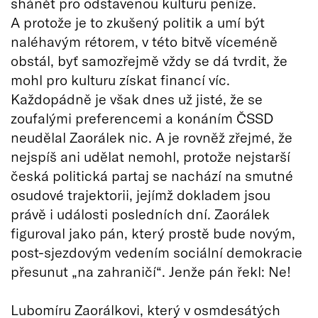
shánět pro odstavenou kulturu peníze.
A protože je to zkušený politik a umí být
naléhavým rétorem, v této bitvě víceméně
obstál, byť samozřejmě vždy se dá tvrdit, že
mohl pro kulturu získat financí víc.
Každopádně je však dnes už jisté, že se
zoufalými preferencemi a konáním ČSSD
neudělal Zaorálek nic. A je rovněž zřejmé, že
nejspíš ani udělat nemohl, protože nejstarší
česká politická partaj se nachází na smutné
osudové trajektorii, jejímž dokladem jsou
právě i události posledních dní. Zaorálek
figuroval jako pán, který prostě bude novým,
post-sjezdovým vedením sociální demokracie
přesunut „na zahraničí“. Jenže pán řekl: Ne!
Lubomíru Zaorálkovi, který v osmdesátých