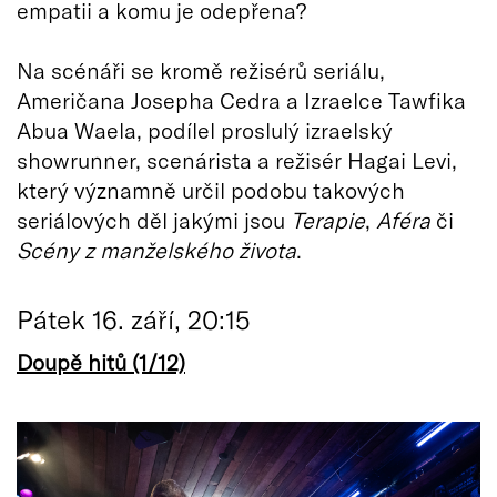
empatii a komu je odepřena?
Na scénáři se kromě režisérů seriálu,
Američana Josepha Cedra a Izraelce Tawfika
Abua Waela, podílel proslulý izraelský
showrunner, scenárista a režisér Hagai Levi,
který významně určil podobu takových
seriálových děl jakými jsou
Terapie
,
Aféra
či
Scény z manželského života
.
Pátek 16. září, 20:15
Doupě
hitů (1/12)