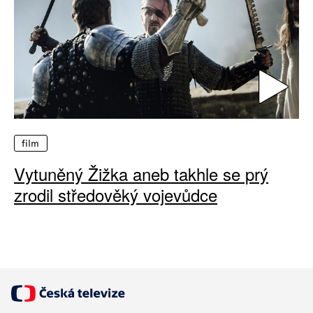
film
Vytuněný Žižka aneb takhle se prý
zrodil středověký vojevůdce