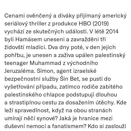
Cenami ověnčený a diváky přijímaný americký
seriálový thriller z produkce HBO (2019)
vychází ze skutečných událostí. V létě 2014
byli Hamásem uneseni a zavražděni tři
židovští mladíci. Dva dny poté, v den jejich
pohřbu, je unesen a zaživa upálen palestinský
teenager Muhammad z východního
Jeruzaléma. Simon, agent izraelské
bezpečnostní služby Šin Bet, se pustí do
vyšetřování případu, zatímco rodiče zabitého
palestinského chlapce podstupují dlouhou
a strastiplnou cestu za dosažením útěchy. Kde
leží spravedlnost, když na obou stranách
umírají něčí synové? Jaká je hranice mezi
duševní nemocí a fanatismem? Kdo si zaslouží