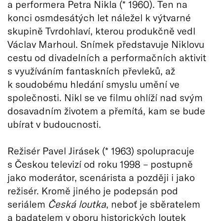
a performera Petra Nikla (* 1960). Ten na
konci osmdesátých let náležel k výtvarné
skupině Tvrdohlaví, kterou produkčně vedl
Václav Marhoul. Snímek představuje Niklovu
cestu od divadelních a performačních aktivit
s využíváním fantaskních převleků, až
k soudobému hledání smyslu umění ve
společnosti. Nikl se ve filmu ohlíží nad svým
dosavadním životem a přemítá, kam se bude
ubírat v budoucnosti.
Režisér Pavel Jirásek (* 1963) spolupracuje
s Českou televizí od roku 1998 – postupně
jako moderátor, scenárista a později i jako
režisér. Kromě jiného je podepsán pod
seriálem
Česká loutka
, neboť je sběratelem
a badatelem v oboru historických loutek