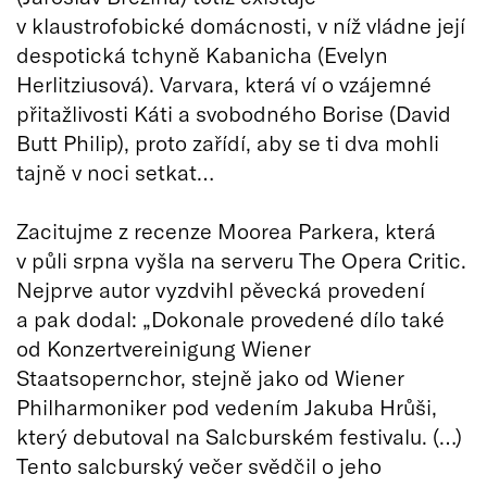
v klaustrofobické domácnosti, v níž vládne její
despotická tchyně Kabanicha (Evelyn
Herlitziusová). Varvara, která ví o vzájemné
přitažlivosti Káti a svobodného Borise (David
Butt Philip), proto zařídí, aby se ti dva mohli
tajně v noci setkat…
Zacitujme z recenze Moorea Parkera, která
v půli srpna vyšla na serveru The Opera Critic.
Nejprve autor vyzdvihl pěvecká provedení
a pak dodal: „Dokonale provedené dílo také
od Konzertvereinigung Wiener
Staatsopernchor, stejně jako od Wiener
Philharmoniker pod vedením Jakuba Hrůši,
který debutoval na Salcburském festivalu. (…)
Tento salcburský večer svědčil o jeho