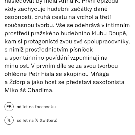
následovat by měla Anna K. První epizoda
vždy zachycuje hudební začátky dané
osobnosti, druhá cestu na vrchol a třetí
současnou tvorbu. Vše se odehrává v intimním
prostředí pražského hudebního klubu Doupě,
kam si protagonisté zvou své spolupracovníky,
s nimiž prostřednictvím písniček
a spontánního povídání vzpomínají na
minulost. V prvním díle se za svou tvorbou
ohlédne Petr Fiala se skupinou Mňága
a Žďorp a jako host se představí saxofonista
Mikoláš Chadima.
FB
sdílet na facebooku
𝕏
sdílet na 𝕏 (twitteru)