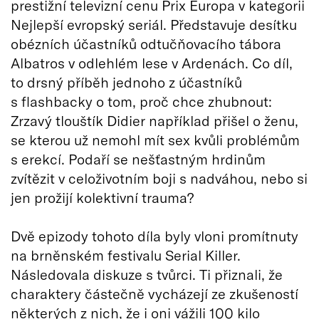
prestižní televizní cenu Prix Europa v kategorii
Nejlepší evropský seriál. Představuje desítku
obézních účastníků odtučňovacího tábora
Albatros v odlehlém lese v Ardenách. Co díl,
to drsný příběh jednoho z účastníků
s flashbacky o tom, proč chce zhubnout:
Zrzavý tlouštík Didier například přišel o ženu,
se kterou už nemohl mít sex kvůli problémům
s erekcí. Podaří se nešťastným hrdinům
zvítězit v celoživotním boji s nadváhou, nebo si
jen prožijí kolektivní trauma?
Dvě epizody tohoto díla byly vloni promítnuty
na brněnském festivalu Serial Killer.
Následovala diskuze s tvůrci. Ti přiznali, že
charaktery částečně vycházejí ze zkušeností
některých z nich, že i oni vážili 100 kilo