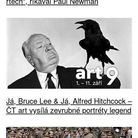
rtech“, říkával Paul Newman
Já, Bruce Lee & Já, Alfred Hitchcock –
ČT art vysílá zevrubné portréty legend