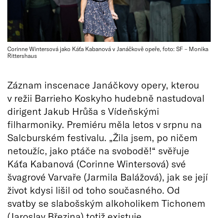
Corinne Wintersová jako Káťa Kabanová v Janáčkově opeře, foto: SF – Monika
Rittershaus
Záznam inscenace Janáčkovy opery, kterou
v režii Barrieho Koskyho hudebně nastudoval
dirigent Jakub Hrůša s Vídeňskými
filharmoniky. Premiéru měla letos v srpnu na
Salcburském festivalu. „Žila jsem, po ničem
netoužíc, jako ptáče na svobodě!“ svěřuje
Káťa Kabanová (Corinne Wintersová) své
švagrové Varvaře (Jarmila Balážová), jak se její
život kdysi lišil od toho současného. Od
svatby se slabošským alkoholikem Tichonem
(Jaroslav Březina) totiž existuje