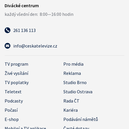
261 136 113
info@ceskatelevize.cz
TV program
Pro média
Živé vysílání
Reklama
TV poplatky
Studio Brno
Teletext
Studio Ostrava
Podcasty
Rada ČT
Počasí
Kariéra
E-shop
Podávání námětů
Mobilní a TV aplikace
Časté dotazy