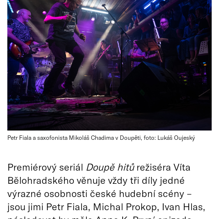
Petr Fiala a saxofonista Mikoláš Chadima v Doupěti, foto: Lukáš Oujeský
Premiérový seriál
Doupě hitů
režiséra Víta
Bělohradského věnuje vždy tři díly jedné
výrazné osobnosti české hudební scény –
jsou jimi Petr Fiala, Michal Prokop, Ivan Hlas,