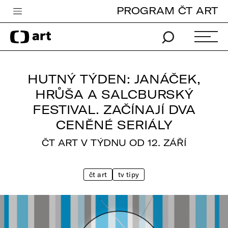
PROGRAM ČT ART
Česká televize
Zpravodajství
Sport
HUTNÝ TÝDEN: JANÁČEK,
iVysílání
HRŮŠA A SALCBURSKÝ
FESTIVAL. ZAČÍNAJÍ DVA
TV program
CENĚNÉ SERIÁLY
Pro děti
ČT ART V TÝDNU OD 12. ZÁŘÍ
edu
Vše o ČT
čt art
tv tipy