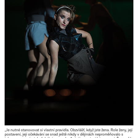
„Je nutné stanovovat si vlastní pravidla. Obzvlášť, když jste žena. Role ženy, její
postavení, její očekávání se snad ještě nikdy v dějinách neproměňovalo s