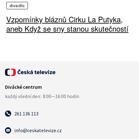
divadlo
Vzpomínky bláznů Cirku La Putyka,
aneb Když se sny stanou skutečností
261 136 113
info@ceskatelevize.cz