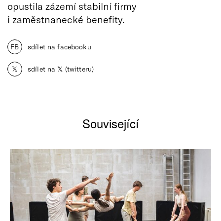
opustila zázemí stabilní firmy
i zaměstnanecké benefity.
FB
sdílet na facebooku
𝕏
sdílet na 𝕏 (twitteru)
Související