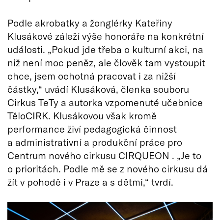
Podle akrobatky a žonglérky Kateřiny
Klusákové záleží výše honoráře na konkrétní
události. „Pokud jde třeba o kulturní akci, na
niž není moc peněz, ale člověk tam vystoupit
chce, jsem ochotná pracovat i za nižší
částky,“ uvádí Klusáková, členka souboru
Cirkus TeTy a autorka vzpomenuté učebnice
TěloCIRK. Klusákovou však kromě
performance živí pedagogická činnost
a administrativní a produkční práce pro
Centrum nového cirkusu CIRQUEON . „Je to
o prioritách. Podle mě se z nového cirkusu dá
žít v pohodě i v Praze a s dětmi,“ tvrdí.