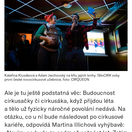
Kateřina Klusáková a Adam Jarchovský na křtu jejich knihy
TěloCIRK
coby
první české novocirkusové učebnice, foto: CIRQUEON
Ale je tu ještě podstatná věc: Budoucnost
cirkusačky či cirkusáka, když přijdou léta
a tělo už fyzicky náročné povolání nedává. Na
otázku, co u ní bude následovat po cirkusové
kariéře, odpovídá Martina Illichová vyhýbavě: