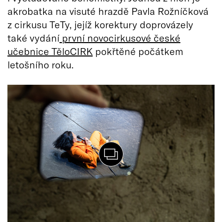
akrobatka na visuté hrazdě Pavla Rožníčková
z cirkusu TeTy, jejíž korektury doprovázely
také vydání
první novocirkusové české
učebnice TěloCIRK
pokřtěné počátkem
letošního roku.