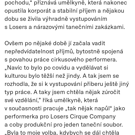
pochodu,“ přiznává umělkyně, která nakonec
opustila korporát a stabilní příjem a nějakou
dobu se živila výhradně vystupováním
s Losers a nárazovými tanečními zakázkami.
Ovšem po nějaké době jí začala vadit
nepředvídatelnost příjmů, bytostně spojená
s povahou práce cirkusového performera.
„Navíc to bylo po covidu a vydělávat si
kulturou bylo těžší než jindy. A tak jsem se
rozhodla, že si k vystupování přiberu ještě jiný
typ práce. A taky jsem chtěla nějak zúročit
své vzdělání,” říká umělkyně, která
v současnosti pracuje „tak nějak napůl“ jako
performerka pro Losers Cirque Company
a coby produkční pro jeden taneční soubor.
„Byla to moje volba, kdybych se dál chtěla