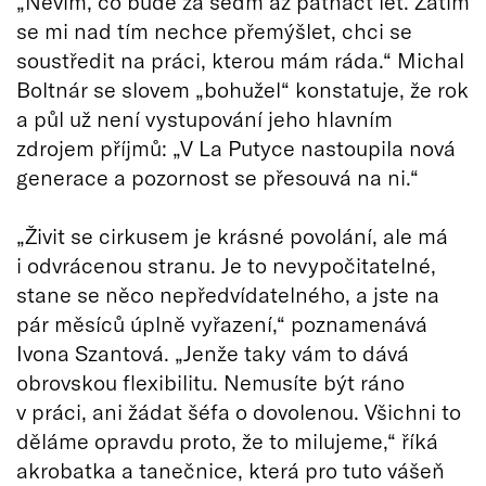
„Nevím, co bude za sedm až patnáct let. Zatím
se mi nad tím nechce přemýšlet, chci se
soustředit na práci, kterou mám ráda.“ Michal
Boltnár se slovem „bohužel“ konstatuje, že rok
a půl už není vystupování jeho hlavním
zdrojem příjmů: „V La Putyce nastoupila nová
generace a pozornost se přesouvá na ni.“
„Živit se cirkusem je krásné povolání, ale má
i odvrácenou stranu. Je to nevypočitatelné,
stane se něco nepředvídatelného, a jste na
pár měsíců úplně vyřazení,“ poznamenává
Ivona Szantová. „Jenže taky vám to dává
obrovskou flexibilitu. Nemusíte být ráno
v práci, ani žádat šéfa o dovolenou. Všichni to
děláme opravdu proto, že to milujeme,“ říká
akrobatka a tanečnice, která pro tuto vášeň