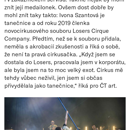
znít její medailonek. Ovšem dost dobře by
mohl znít taky takto: Ivona Szantová je
tanečnice a od roku 2019 členka
novocirkusového souboru Losers Cirque
Company. Předtím, než se k souboru přidala,
neměla s akrobacií zkušenosti a říká o sobě,
že není ta pravá cirkusačka. „Když jsem se
dostala do Losers, pracovala jsem v korporátu,
ale byla jsem na to moc velký exot. Cirkus mě
tehdy vůbec neživil, jen jsem si občas
přivydělala jako tanečnice,“ říká pro ČT art.