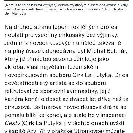
„Nemusíte se na nás tolik třpytit,“ vyzývá mystickým hlasem opakovaně diváky
akrobatka na visuté hrazdě Pavla Rožníčková v inscenaci
Ke zdi
, foto: Tristan
Ben Mahjoub
Na druhou stranu lepení rozličných profesí
neplatí pro všechny cirkusáky bez výjimky.
Jedním z novocirkusových umělců takzvaně
na plný úvazek donedávna byl Michal Boltnár,
který již třináctou sezonu účinkuje jako
akrobat v asi největším tuzemském
novocirkusovém souboru Cirk La Putyka. Dnes
devětatřicetiletý artista se do souboru
rekrutoval ze sportovní gymnastiky, jejíž
kariéra končí o deset až dvacet let dříve než ta
cirkusová. Boltnárova novocirkusová dráha se
pomalu blíží ke konci, ale stále ho v inscenaci
Cesty
(Cirk La Putyka ji v těchto dnech uvádí
v šapitó Azyl 78 v pražské Stromovce) můžete