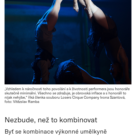
„Vzhledem k náročnosti toho povolání a k životnosti performera jsou honoráře
skutečně minimální. Všechno se zdražuje, je obrovská inflace a s honoráři to
nijak nehýbe,“ říká členka souboru Losers Cirque Company Ivona Szantová,
foto: Vítězslav Ramba
Nezbude, než to kombinovat
Byť se kombinace výkonné umělkyně