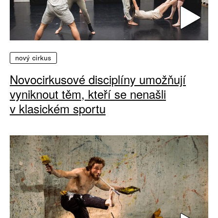
nový cirkus
Novocirkusové disciplíny umožňují
vyniknout těm, kteří se nenašli
v klasickém sportu