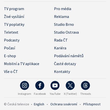
TV program
Pro média
Živé vysílání
Reklama
TV poplatky
Studio Brno
Teletext
Studio Ostrava
Podcasty
Rada ČT
Počasí
Kariéra
E-shop
Podávání námětů
Mobilní a TV aplikace
Časté dotazy
Vše o ČT
Kontakty
Instagram
Facebook
YouTube
X (Twitter)
Threads
© Česká televize
•
English
•
Ochrana soukromí
•
Přístupnost