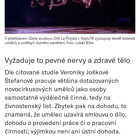
V představení
Cesty
souboru Cirk La Putyka v Azylu78 vystupuje téměř šedesát
umělců a umělkyň různého zaměření, foto: Lukáš Bíba
Vyžaduje to pevné nervy a zdravé tělo
Dle citované studie Veroniky Joškové
Štefanové pracuje většina dotazovaných
novocirkusových umělců jako osoby
samostatně výdělečně činné, tedy na
živnostenský list. Zbytek pak na dohodu, to
znamená, že umělec uzavírá smlouvu o dílo,
dohodu o provedení práce či o pracovní
činnosti; výjimkou není ani ústní dohoda.