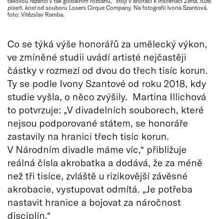
takovou razancí v tak globálním rozsahu,“ stojí v anotaci k inscenaci
Žena, růže,
píseň, kost
od souboru Losers Cirque Company. Na fotografii Ivona Szantová,
foto: Vítězslav Ramba.
Co se týká výše honorářů za umělecký výkon,
ve zmíněné studii uvádí artisté nejčastěji
částky v rozmezí od dvou do třech tisíc korun.
Ty se podle Ivony Szantové od roku 2018, kdy
studie vyšla, o něco zvýšily. Martina Illichová
to potvrzuje: „V divadelních souborech, které
nejsou podporované státem, se honoráře
zastavily na hranici třech tisíc korun.
V Národním divadle máme víc,“ přibližuje
reálná čísla akrobatka a dodává, že za méně
než tři tisíce, zvláště u rizikovější závěsné
akrobacie, vystupovat odmítá. „Je potřeba
nastavit hranice a bojovat za náročnost
disciplín.“