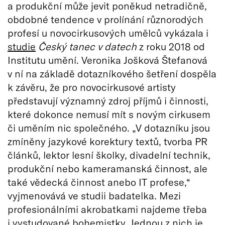
a produkční může jevit poněkud netradičně,
obdobné tendence v prolínání různorodých
profesí u novocirkusových umělců vykázala i
studie
Český tanec v datech
z roku 2018 od
Institutu umění. Veronika Jošková Štefanová
v ní na základě dotazníkového šetření dospěla
k závěru, že pro novocirkusové artisty
představují významný zdroj příjmů i činnosti,
které dokonce nemusí mít s novým cirkusem
či uměním nic společného. „V dotazníku jsou
zmíněny jazykové korektury textů, tvorba PR
článků, lektor lesní školky, divadelní technik,
produkční nebo kameramanská činnost, ale
také vědecká činnost anebo IT profese,“
vyjmenovává ve studii badatelka. Mezi
profesionálními akrobatkami najdeme třeba
i vystudované bohemistky. Jednou z nich je