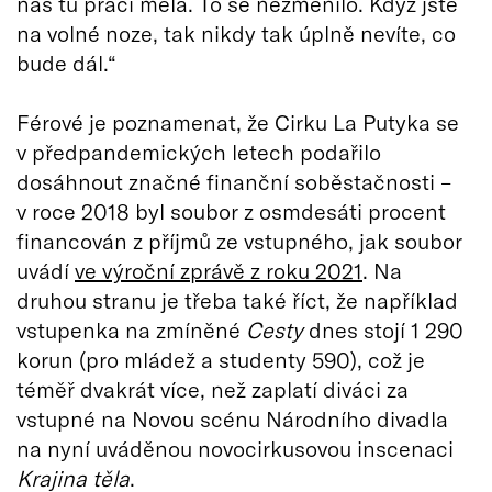
nás tu práci měla. To se nezměnilo. Když jste
na volné noze, tak nikdy tak úplně nevíte, co
bude dál.“
Férové je poznamenat, že Cirku La Putyka se
v předpandemických letech podařilo
dosáhnout značné finanční soběstačnosti –
v roce 2018 byl soubor z osmdesáti procent
financován z příjmů ze vstupného, jak soubor
uvádí
ve výroční zprávě z roku 2021
. Na
druhou stranu je třeba také říct, že například
vstupenka na zmíněné
Cesty
dnes stojí 1 290
korun (pro mládež a studenty 590), což je
téměř dvakrát více, než zaplatí diváci za
vstupné na Novou scénu Národního divadla
na nyní uváděnou novocirkusovou inscenaci
Krajina těla
.