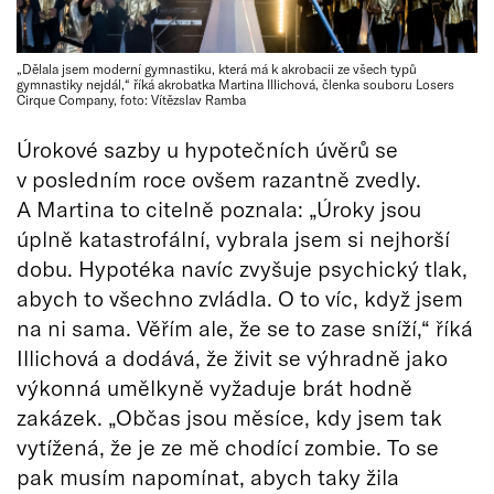
„Dělala jsem moderní gymnastiku, která má k akrobacii ze všech typů
gymnastiky nejdál,“ říká akrobatka Martina Illichová, členka souboru Losers
Cirque Company, foto: Vítězslav Ramba
Úrokové sazby u hypotečních úvěrů se
v posledním roce ovšem razantně zvedly.
A Martina to citelně poznala: „Úroky jsou
úplně katastrofální, vybrala jsem si nejhorší
dobu. Hypotéka navíc zvyšuje psychický tlak,
abych to všechno zvládla. O to víc, když jsem
na ni sama. Věřím ale, že se to zase sníží,“ říká
Illichová a dodává, že živit se výhradně jako
výkonná umělkyně vyžaduje brát hodně
zakázek. „Občas jsou měsíce, kdy jsem tak
vytížená, že je ze mě chodící zombie. To se
pak musím napomínat, abych taky žila