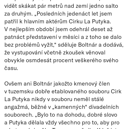
vidět skákat pár metrů nad zemí jedno salto
za druhým. „Posledních jedenáct let jsem
patřil k hlavním aktérům Cirku La Putyka.
V nejlepším období jsem odehrál deset až
patnáct představení v měsíci a z toho se dalo
bez problémů vyžít,“ sděluje Boltnár a dodává,
že vystupování včetně zkoušek věnoval
obvykle osmdesát procent veškerého svého
času.
Ovšem ani Boltnár jakožto kmenový člen
v tuzemsku dobře etablovaného souboru Cirk
La Putyka nikdy v souboru neměl stálé
angažmá, běžné v „kamenných“ divadelních
souborech. „Bylo to na dohodu, dobré slovo
a Putyka dělala vždy všechno pro to, aby pro