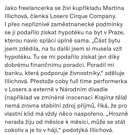
Jako freelancerka se živí kupříkladu Martina
Illichová, členka Losers Cirque Company.
I přes nepříznivé zaměstnanecké podmínky
se jí podařilo získat hypotéku na byt v Praze,
kterou navíc splácí úplně sama. „Část bytu
jsem zdědila, na tu další jsem si musela vzít
hypotéku. Tu se mi podařilo získat jen díky
dobrému finančnímu poradci. Poradil mi
banku, která podporuje živnostníky,“ sděluje
Illichová. Přestože coby full time performerka
v Losers a externě v Národním divadle
(například ve zmíněné inscenaci
Krajina těla
)
nemá zrovna stabilní zdroj příjmů, říká, že pro
vlastní klid má vždy něco naspořeno. „Hrozně
nerada žiju od měsíce k měsíci, může se stát
cokoliv a je to v háji,“ podotýká Illichová.