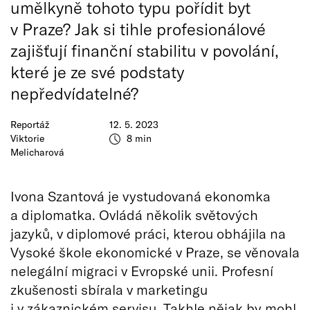
umělkyně tohoto typu pořídit byt
v Praze? Jak si tihle profesionálové
zajišťují finanční stabilitu v povolání,
které je ze své podstaty
nepředvídatelné?
Reportáž
12. 5. 2023
Viktorie
8 min
Melicharová
Ivona Szantová je vystudovaná ekonomka
a diplomatka. Ovládá několik světových
jazyků, v diplomové práci, kterou obhájila na
Vysoké škole ekonomické v Praze, se věnovala
nelegální migraci v Evropské unii. Profesní
zkušenosti sbírala v marketingu
i v zákaznickém servisu. Takhle nějak by mohl