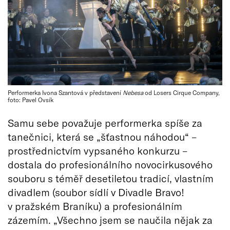
Performerka Ivona Szantová v představení
Nebesa
od Losers Cirque Company,
foto: Pavel Ovsík
Samu sebe považuje performerka spíše za
tanečnici, která se „šťastnou náhodou“ –
prostřednictvím vypsaného konkurzu –
dostala do profesionálního novocirkusového
souboru s téměř desetiletou tradicí, vlastním
divadlem (soubor sídlí v Divadle Bravo!
v pražském Braníku) a profesionálním
zázemím. „Všechno jsem se naučila nějak za