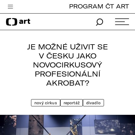
PROGRAM ČT ART
Česká televize
Zpravodajství
Sport
JE MOŽNÉ UŽIVIT SE
iVysílání
V ČESKU JAKO
NOVOCIRKUSOVÝ
TV program
PROFESIONÁLNÍ
Pro děti
AKROBAT?
edu
Vše o ČT
nový cirkus
reportáž
divadlo