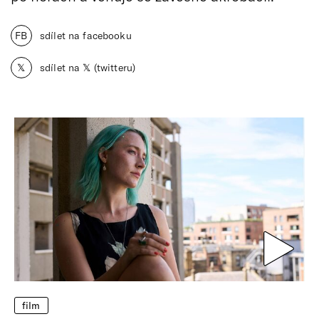
FB
sdílet na facebooku
𝕏
sdílet na 𝕏 (twitteru)
film