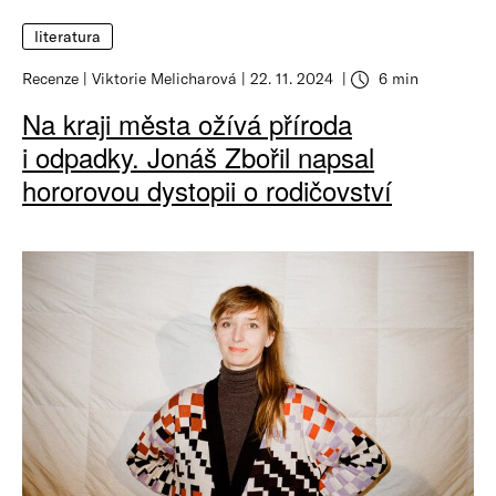
literatura
Recenze
Viktorie Melicharová
22. 11. 2024
6 min
Na kraji města ožívá příroda
i odpadky. Jonáš Zbořil napsal
hororovou dystopii o rodičovství