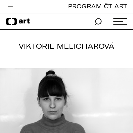
PROGRAM ČT ART
Česká televize
Zpravodajství
Sport
VIKTORIE MELICHAROVÁ
iVysílání
TV program
Pro děti
edu
Vše o ČT