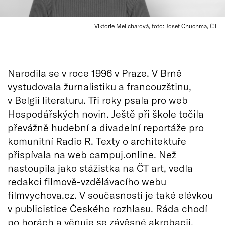
Viktorie Melicharová, foto: Josef Chuchma, ČT
Narodila se v roce 1996 v Praze. V Brně
vystudovala žurnalistiku a francouzštinu,
v Belgii literaturu. Tři roky psala pro web
Hospodářských novin. Ještě při škole točila
převážně hudební a divadelní reportáže pro
komunitní Radio R. Texty o architektuře
přispívala na web campuj.online. Než
nastoupila jako stážistka na ČT art, vedla
redakci filmově-vzdělávacího webu
filmvychova.cz. V současnosti je také elévkou
v publicistice Českého rozhlasu. Ráda chodí
po horách a věnuje se závěsné akrobacii.