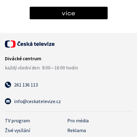
více
261 136 113
info@ceskatelevize.cz
TV program
Pro média
Živé vysílání
Reklama