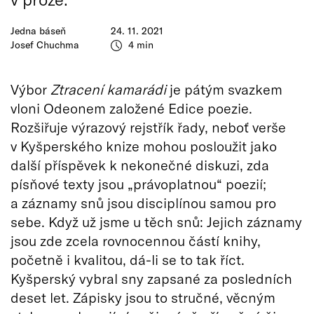
Jedna báseň
24. 11. 2021
Josef Chuchma
4 min
Výbor
Ztracení kamarádi
je pátým svazkem
vloni Odeonem založené Edice poezie.
Rozšiřuje výrazový rejstřík řady, neboť verše
v Kyšperského knize mohou posloužit jako
další příspěvek k nekonečné diskuzi, zda
písňové texty jsou „právoplatnou“ poezií;
a záznamy snů jsou disciplínou samou pro
sebe. Když už jsme u těch snů: Jejich záznamy
jsou zde zcela rovnocennou částí knihy,
početně i kvalitou, dá-li se to tak říct.
Kyšperský vybral sny zapsané za posledních
deset let. Zápisky jsou to stručné, věcným