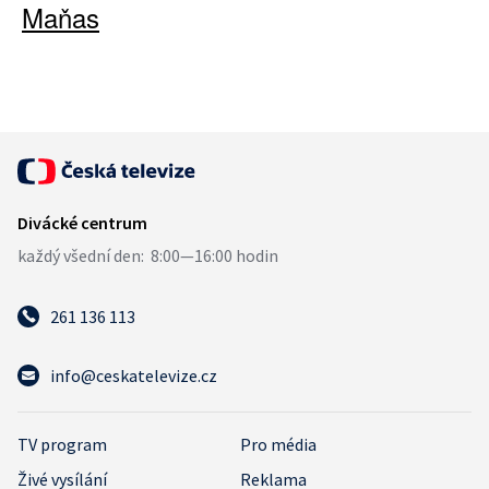
Maňas
261 136 113
info@ceskatelevize.cz
TV program
Pro média
Živé vysílání
Reklama