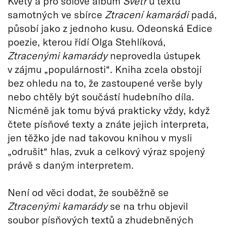
Květy a pro sólové album
Svetr
u textů
samotných ve sbírce
Ztracení kamarádi
padá,
působí jako z jednoho kusu. Odeonská Edice
poezie, kterou řídí Olga Stehlíková,
Ztracenými kamarády
neprovedla ústupek
v zájmu „populárnosti“. Kniha zcela obstojí
bez ohledu na to, že zastoupené verše byly
nebo chtěly být součástí hudebního díla.
Nicméně jak tomu bývá prakticky vždy, když
čtete písňové texty a znáte jejich interpreta,
jen těžko jde nad takovou knihou v mysli
„odrušit“ hlas, zvuk a celkový výraz spojený
právě s daným interpretem.
Není od věci dodat, že souběžně se
Ztracenými kamarády
se na trhu objevil
soubor písňových textů a zhudebněných