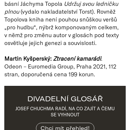
básní Jáchyma Topola
Udržuj svou ledničku
plnou
(vydalo nakladatelství Torst). Rovněž
Topolova kniha není pouhou snůškou veršů
„pro hudbu“, nýbrž komponovaným celkem,
v němž pro změnu autor v glosách pod texty
osvětluje jejich genezi a souvislosti.
Martin Kyšperský:
Ztracení kamarádi
.
Odeon – Euromedia Group, Praha 2021, 112
stran, doporučená cena 199 korun.
DIVADELNÍ GLOSÁŘ
JOSEF CHUCHMA RADÍ, NA CO ZAJÍT A ČEMU
SE VYHNOUT
Chci mít přehled!