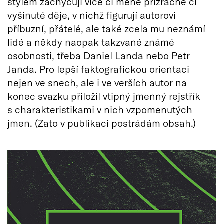
stylem zachycují více či méně přízračné či
vyšinuté děje, v nichž figurují autorovi
příbuzní, přátelé, ale také zcela mu neznámí
lidé a někdy naopak takzvané známé
osobnosti, třeba Daniel Landa nebo Petr
Janda. Pro lepší faktografickou orientaci
nejen ve snech, ale i ve verších autor na
konec svazku přiložil vtipný jmenný rejstřík
s charakteristikami v nich vzpomenutých
jmen. (Zato v publikaci postrádám obsah.)