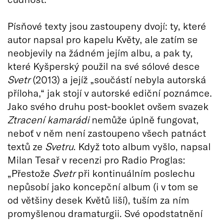
Písňové texty jsou zastoupeny dvojí: ty, které
autor napsal pro kapelu Květy, ale zatím se
neobjevily na žádném jejím albu, a pak ty,
které Kyšperský použil na své sólové desce
Svetr
(2013) a jejíž „součástí nebyla autorská
příloha,“ jak stojí v autorské ediční poznámce.
Jako svého druhu post-booklet ovšem svazek
Ztracení kamarádi
nemůže úplně fungovat,
neboť v něm není zastoupeno všech patnáct
textů ze
Svetru
. Když toto album vyšlo, napsal
Milan Tesař v recenzi pro Radio Proglas:
„Přestože
Svetr
při kontinuálním poslechu
nepůsobí jako koncepční album (i v tom se
od většiny desek Květů liší), tuším za ním
promyšlenou dramaturgii. Své opodstatnění