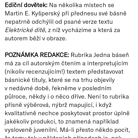
Ediční dovětek:
Na několika místech se
Martin E. Kyšperský při přednesu své básně
nepatrně odchýlil od psané verze textu
Elektrické dítě
, z níž vycházíme a která za
autorem běží v obraze.
POZN
ÁMKA REDAKCE:
Rubrika Jedna báseň
má za cíl autorským čtením a interpretujícím
(nikoliv recenzujícím!) textem představovat
básnické tituly, které se na trhu objevily
v nedávné době, řekněme v posledním
půlroce, někdy i o něco dříve. Není to rubrika
přísně výběrová, nýbrž mapující, i když
kvalitativně nechce poskytovat prostor úplně
jakékoliv produkci, to znamená například
vysloveně juvenilní. Má-li přesto někdo pocit,
že tomu tak v některých případech je, pak