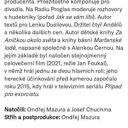
producenta. Příležitostně komponuje pro
divadla. Na Radiu Proglas moderuje rozhovory
s hudebníky (pořad
Jak se vám líbí
). Autor
textů pro Lenku Du­silovou. Držitel čtyř Andělů
a něko­lika dalších cen. Autor dětské knihy
Za
Aničkou okolo světa
a knihy básní
Marťanské
lodě
, napsané společně s Alenkou Černou. Na
jejím základě byl natočen stejnojmenný
celovečerní film (2021, režie Jan Foukal),
v němž hrál jednu ze dvou hlavních rolí; jeho
herecké účinkování před kamerou započalo
roku 2015, kdy hrál v televizním seriálu
Případ
pro exorcistu
.
Natoč
ili:
Ondřej Mazura a Josef Chuchma
Střih a postprodukce:
Ondřej Mazura