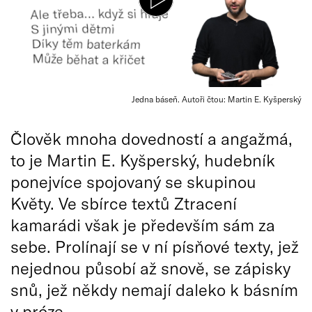
Jedna báseň. Autoři čtou: Martin E. Kyšperský
Člověk mnoha dovedností a angažmá,
to je Martin E. Kyšperský, hudebník
ponejvíce spojovaný se skupinou
Květy. Ve sbírce textů Ztracení
kamarádi však je především sám za
sebe. Prolínají se v ní písňové texty, jež
nejednou působí až snově, se zápisky
snů, jež někdy nemají daleko k básním
v próze.