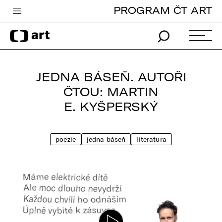
PROGRAM ČT ART
Česká televize
Zpravodajství
Sport
JEDNA BÁSEŇ. AUTOŘI
iVysílání
ČTOU: MARTIN
E. KYŠPERSKÝ
TV program
Pro děti
poezie
jedna báseň
literatura
edu
Vše o ČT