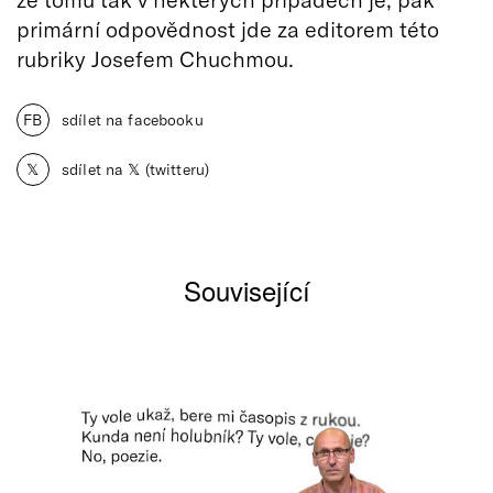
primární odpovědnost jde za editorem této
rubriky Josefem Chuchmou.
FB
sdílet na facebooku
𝕏
sdílet na 𝕏 (twitteru)
Související