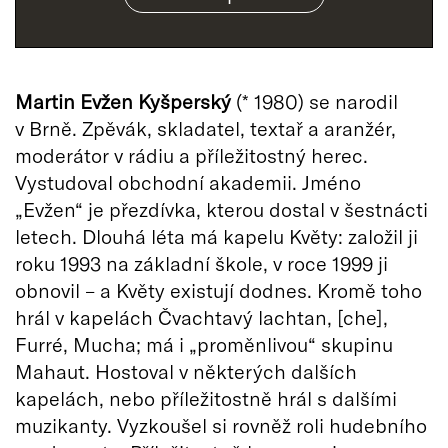
Martin Evžen Kyšperský
(* 1980) se narodil
v Brně. Zpěvák, skladatel, textař a aranžér,
moderátor v rádiu a příležitostný herec.
Vystudoval obchodní akademii. Jméno
„Evžen“ je přezdívka, kterou dostal v šestnácti
letech. Dlouhá léta má kapelu Květy: založil ji
roku 1993 na základní škole, v roce 1999 ji
obnovil – a Květy existují dodnes. Kromě toho
hrál v kapelách Čvachtavý lachtan, [che],
Furré, Mucha; má i „proměnlivou“ skupinu
Mahaut. Hostoval v některých dalších
kapelách, nebo příležitostně hrál s dalšími
muzikanty. Vyzkoušel si rovněž roli hudebního