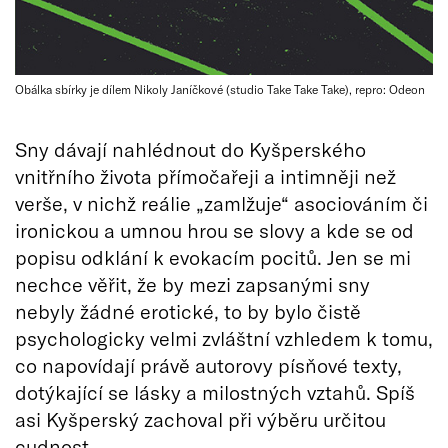
Obálka sbírky je dílem Nikoly Janíčkové (studio Take Take Take), repro: Odeon
Sny dávají nahlédnout do Kyšperského
vnitřního života přímočařeji a intimněji než
verše, v nichž reálie „zamlžuje“ asociováním či
ironickou a umnou hrou se slovy a kde se od
popisu odklání k evokacím pocitů. Jen se mi
nechce věřit, že by mezi zapsanými sny
nebyly žádné erotické, to by bylo čistě
psychologicky velmi zvláštní vzhledem k tomu,
co napovídají právě autorovy písňové texty,
dotýkající se lásky a milostných vztahů. Spíš
asi Kyšperský zachoval při výběru určitou
cudnost.