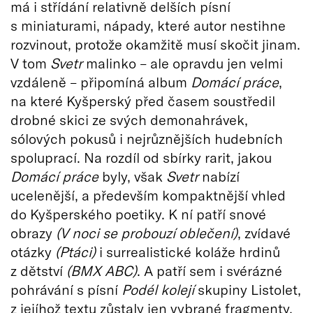
má i střídání relativně delších písní
s miniaturami, nápady, které autor nestihne
rozvinout, protože okamžitě musí skočit jinam.
V tom
Svetr
malinko – ale opravdu jen velmi
vzdáleně – připomíná album
Domácí práce
,
na které Kyšperský před časem soustředil
drobné skici ze svých demonahrávek,
sólových pokusů i nejrůznějších hudebních
spoluprací. Na rozdíl od sbírky rarit, jakou
Domácí práce
byly, však
Svetr
nabízí
ucelenější, a především kompaktnější vhled
do Kyšperského poetiky. K ní patří snové
obrazy
(V noci se probouzí oblečení)
, zvídavé
otázky
(Ptáci)
i surrealistické koláže hrdinů
z dětství
(BMX ABC)
. A patří sem i svérázné
pohrávání s písní
Podél kolejí
skupiny Listolet,
z jejíhož textu zůstaly jen vybrané fragmenty,