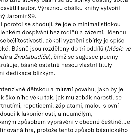
“ osvětlil autor. Výraznou obálku knihy vytvořil
ý Jaromír 99.
i porotci se shodují, že jde o minimalistickou
ehkém dospívání bez rodičů a zázemí, líčenou
ebe)lítostivosti, ačkoli vyznění sbírky je spíše
ké. Básně jsou rozděleny do tří oddílů (
Měsíc ve
ida
a
Životabudiče
), čímž se sugesce poemy
ušuje, básně ostatně nesou vlastní tituly
lní dedikace blízkým.
intenzivně dětskou a mluvní povahu, jako by je
uk školního věku tak, jak mu zobák narostl, se
tnutími, repeticemi, záplatami, malou slovní
doucí k lakoničnosti, a neumělým,
ovaným způsobem vyprávění v obecné češtině. Je
finovaná hra, protože tento způsob básnického