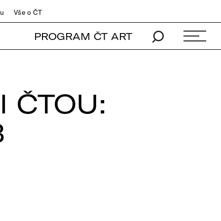
du
Vše o ČT
PROGRAM ČT ART
I ČTOU:
B