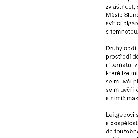
zvláštnost,
Měsíc Slunc
svítící cig
s temnotou,
Druhý oddíl
prostředí 
internátu, 
které lze m
se mluvčí p
se mluvčí i 
s nimiž maká
Leitgebovi 
s dospělostí
do toužebno