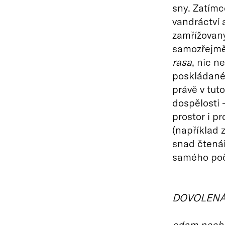
sny. Zatímc
vandráctví 
zamřížovaný
samozřejmě 
rasa
, nic n
poskládané 
právě v tuto
dospělosti 
prostor i p
(například
snad čtenář
samého poč
DOVOLEN
adam
nech