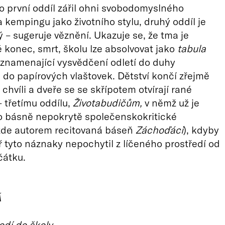
o první oddíl zářil ohni svobodomyslného
a kempingu jako životního stylu, druhý oddíl je
 – sugeruje věznění. Ukazuje se, že tma je
konec, smrt, školu lze absolvovat jako
tabula
eznamenající vysvědčení odletí do duhy
do papírových vlaštovek. Dětství končí zřejmě
 chvíli a dveře se se skřípotem otvírají rané
– třetímu oddílu,
Životabudičům,
v němž už je
ro básně nepokrytě společenskokritické
 zde autorem recitovaná báseň
Záchoďáci
), kdyby
 tyto náznaky nepochytil z líčeného prostředí od
átku.
Á
odí
do
školy