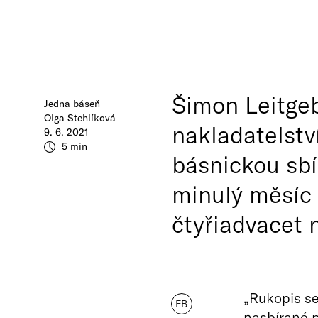
Šimon Leitgeb 
Jedna báseň
Olga Stehlíková
nakladatelstv
9. 6. 2021
5 min
básnickou sbí
minulý měsíc
čtyřiadvacet 
„Rukopis se
FB
nasbírané p