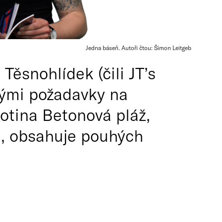
Jedna báseň. Autoři čtou: Šimon Leitgeb
Těsnohlídek (čili JT’s
vými požadavky na
otina Betonová pláž,
a, obsahuje pouhých