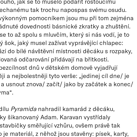
louho, jak se to muselo podařit rostoucímu
nechanému tak trochu napospas svému osudu.
 výkonným pomocníkem jsou mu při tom zejména
ádnuté dovednosti básnické zkratky a zhuštění.
e to až spolu s mluvčím, který si nás vodí, je to
ý šok, jaký musel zažívat vyprávějící chlapec:
ází do bílé návštěvní místnosti děcáku s rozpaky,
ovaná odčarování přidávají na břitkosti.
bezcílnost dnů v dětském domově vyjadřují
ji a nejbolestněji tyto verše: „jedinej cíl dne/ je
 a usnout znova/ začít/ jako by začátek a konec/
yma“.
dílu
Pyramida
nahradil kamarád z děcáku,
uky šikanovaný Adam. Karavan vystřídaly
stavbičky směřující vzhůru, ovšem právě tak
 je materiál, z něhož jsou stavěny: písek, karty,