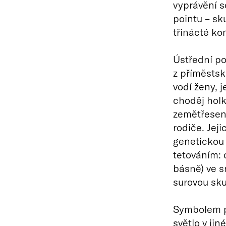
vyprávění 
pointu – sk
třinácté ko
Ústřední po
z příměsts
vodí ženy, 
choděj hol
zemětřesení
rodiče. Jej
genetickou
tetováním: 
básně) ve 
surovou sku
Symbolem pr
světlo v jin