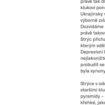
právě tak d
klukovi po
Ukrajinsky
výborně zvl
Dozvídáme s
právě takov
Strýc přich
kterým sděl
Depresivní 
nejlakoničtě
probudit se
byla synon
Strýce v od
staršími kl
pyramidy – 
křehké, jako