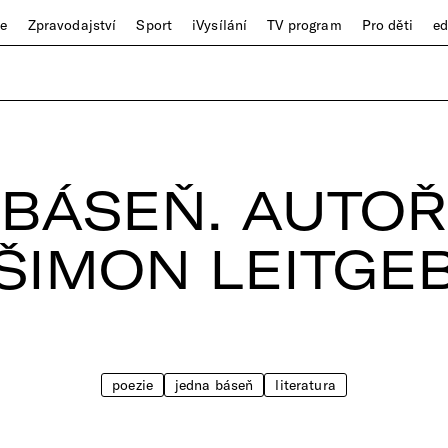
ze
Zpravodajství
Sport
iVysílání
TV program
Pro děti
e
BÁSEŇ. AUTOŘ
ŠIMON LEITGE
poezie
jedna báseň
literatura