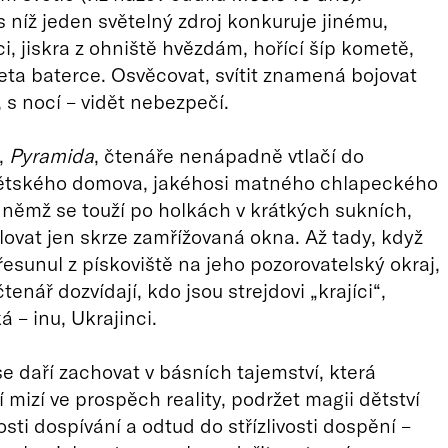
 s níž jeden světelný zdroj konkuruje jinému,
i, jiskra z ohniště hvězdám, hořící šíp kometě,
areta baterce. Osvěcovat, svítit znamená bojovat
 s nocí – vidět nebezpečí.
,
Pyramida
, čtenáře nenápadně vtlačí do
dětského domova, jakéhosi matného chlapeckého
v němž se touží po holkách v krátkých sukních,
ilovat jen skrze zamřížovaná okna. Až tady, když
řesunul z pískoviště na jeho pozorovatelský okraj,
čtenář dozvídají, kdo jsou strejdovi „krajíci“,
 – inu, Ukrajinci.
se daří zachovat v básních tajemství, která
 mizí ve prospěch reality, podržet magii dětství
sti dospívání a odtud do střízlivosti dospění –