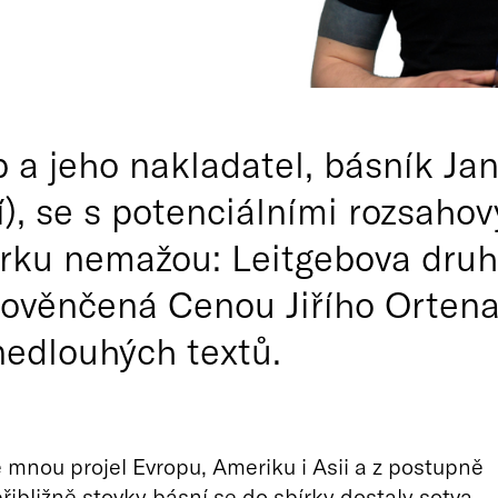
a jeho nakladatel, básník Jan 
í), se s potenciálními rozsaho
rku nemažou: Leitgebova druh
 ověnčená Cenou Jiřího Orten
nedlouhých textů.
 mnou projel Evropu, Ameriku i Asii a z postupně
řibližně stovky básní se do sbírky dostaly sotva