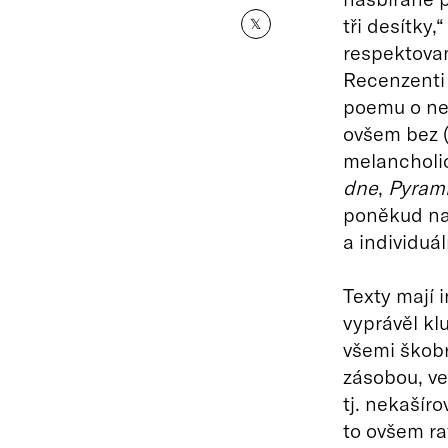
tři desítky,
𝕏
respektovan
Recenzenti 
poemu o nel
ovšem bez (s
melancholic
dne
,
Pyram
poněkud nar
a individuá
Texty mají 
vyprávěl kl
všemi škobr
zásobou, ve
tj. nekašír
to ovšem ra