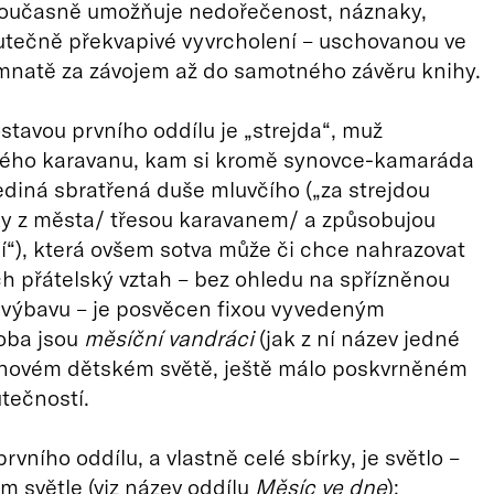
současně umožňuje nedořečenost, náznaky,
utečně překvapivé vyvrcholení – uschovanou ve
mnatě za závojem až do samotného závěru knihy.
stavou prvního oddílu je „strejda“, muž
kého karavanu, kam si kromě synovce-kamaráda
jediná sbratřená duše mluvčího („za strejdou
ky z města/ třesou karavanem/ a způsobujou
“), která ovšem sotva může či chce nahrazovat
ich přátelský vztah – bez ohledu na spřízněnou
 výbavu – je posvěcen fixou vyvedeným
oba jsou
měsíční
vandr
áci
(jak z ní název jedné
snovém dětském světě, ještě málo poskvrněném
tečností.
vního oddílu, a vlastně celé sbírky, je světlo –
ém světle (viz název oddílu
Měsíc ve dne
):