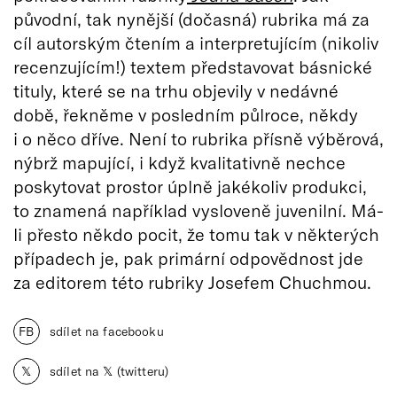
původní, tak nynější (dočasná) rubrika má za
cíl autorským čtením a interpretujícím (nikoliv
recenzujícím!) textem představovat básnické
tituly, které se na trhu objevily v nedávné
době, řekněme v posledním půlroce, někdy
i o něco dříve. Není to rubrika přísně výběrová,
nýbrž mapující, i když kvalitativně nechce
poskytovat prostor úplně jakékoliv produkci,
to znamená například vysloveně juvenilní. Má-
li přesto někdo pocit, že tomu tak v některých
případech je, pak primární odpovědnost jde
za editorem této rubriky Josefem Chuchmou.
FB
sdílet na facebooku
𝕏
sdílet na 𝕏 (twitteru)