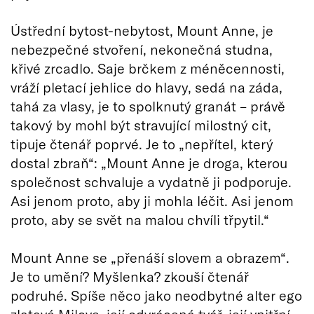
Ústřední bytost-nebytost, Mount Anne, je
nebezpečné stvoření, nekonečná studna,
křivé zrcadlo. Saje brčkem z méněcennosti,
vráží pletací jehlice do hlavy, sedá na záda,
tahá za vlasy, je to spolknutý granát – právě
takový by mohl být stravující milostný cit,
tipuje čtenář poprvé. Je to „nepřítel, který
dostal zbraň“: „Mount Anne je droga, kterou
společnost schvaluje a vydatně ji podporuje.
Asi jenom proto, aby ji mohla léčit. Asi jenom
proto, aby se svět na malou chvíli třpytil.“
Mount Anne se „přenáší slovem a obrazem“.
Je to umění? Myšlenka? zkouší čtenář
podruhé. Spíše něco jako neodbytné alter ego