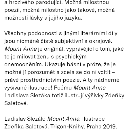
a hrozivého parodující. Možná milostnou
poezii, možná milostno jako takové, možná
možnosti lásky a jejího jazyka.
Všechny podobnosti s jinými literárními díly
jsou nicméně čistě subjektivní a okrajové.
Mount Anne
je originál, vyprávějící o tom, jaké
to je milovat ženu s psychickým
onemocněním. Ukazuje básní v próze, že je
možné jí porozumět a zcela se do ní vcítit –
právě prostřednictvím poezie. A ty nádherné
vyšívané ilustrace! Poému
Mount Anne
Ladislava Slezáka totiž ilustrují výšivky Zdeňky
Saletové.
Ladislav Slezák:
Mount Anne
. Ilustrace
Zdeňka Saletová. Trigon-Knihy, Praha 2019,