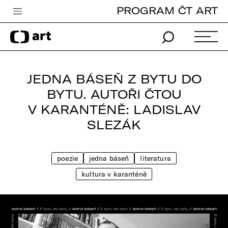
PROGRAM ČT ART
Česká televize
Zpravodajství
Sport
JEDNA BÁSEŇ Z BYTU DO
iVysílání
BYTU. AUTOŘI ČTOU
V KARANTÉNĚ: LADISLAV
TV program
SLEZÁK
Pro děti
edu
poezie
jedna báseň
literatura
Vše o ČT
kultura v karanténě