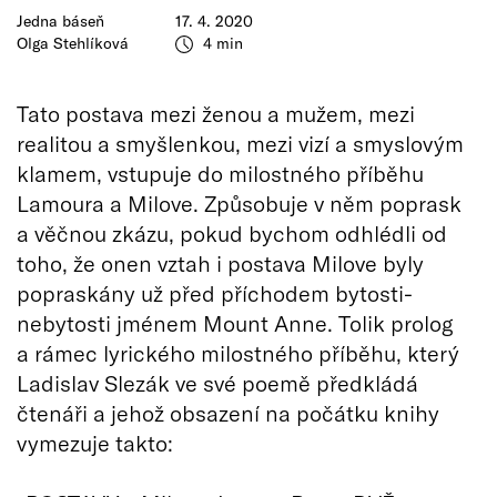
Jedna báseň
17. 4. 2020
Olga Stehlíková
4 min
Tato postava mezi ženou a mužem, mezi
realitou a smyšlenkou, mezi vizí a smyslovým
klamem, vstupuje do milostného příběhu
Lamoura a Milove. Způsobuje v něm poprask
a věčnou zkázu, pokud bychom odhlédli od
toho, že onen vztah i postava Milove byly
popraskány už před příchodem bytosti-
nebytosti jménem Mount Anne. Tolik prolog
a rámec lyrického milostného příběhu, který
Ladislav Slezák ve své poemě předkládá
čtenáři a jehož obsazení na počátku knihy
vymezuje takto: