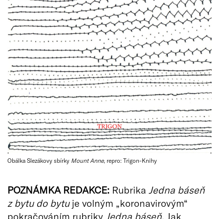
Obálka Slezákovy sbírky
Mount Anne
, repro: Trigon-Knihy
POZNÁMKA REDAKCE:
Rubrika
Jedna báseň
z bytu do bytu
je volným „koronavirovým“
pokračováním rubriky
Jedna báseň
. Jak