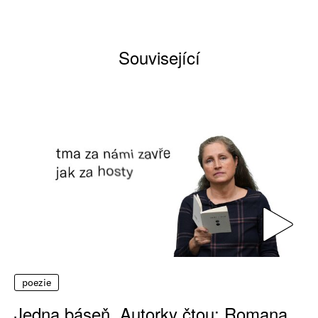
Související
poezie
Jedna báseň. Autorky čtou: Romana