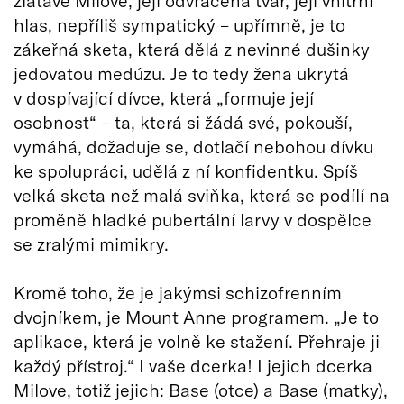
zlatavé Milove, její odvrácená tvář, její vnitřní
hlas, nepříliš sympatický – upřímně, je to
zákeřná sketa, která dělá z nevinné dušinky
jedovatou medúzu. Je to tedy žena ukrytá
v dospívající dívce, která „formuje její
osobnost“ – ta, která si žádá své, pokouší,
vymáhá, dožaduje se, dotlačí nebohou dívku
ke spolupráci, udělá z ní konfidentku. Spíš
velká sketa než malá sviňka, která se podílí na
proměně hladké pubertální larvy v dospělce
se zralými mimikry.
Kromě toho, že je jakýmsi schizofrenním
dvojníkem, je Mount Anne programem. „Je to
aplikace, která je volně ke stažení. Přehraje ji
každý přístroj.“ I vaše dcerka! I jejich dcerka
Milove, totiž jejich: Base (otce) a Base (matky),