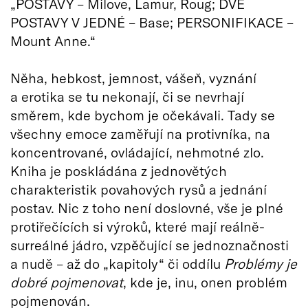
„POSTAVY – Milove, Lamur, Roug; DVĚ
POSTAVY V JEDNÉ – Base; PERSONIFIKACE –
Mount Anne.“
Něha, hebkost, jemnost, vášeň, vyznání
a erotika se tu nekonají, či se nevrhají
směrem, kde bychom je očekávali. Tady se
všechny emoce zaměřují na protivníka, na
koncentrované, ovládající, nehmotné zlo.
Kniha je poskládána z jednovětých
charakteristik povahových rysů a jednání
postav. Nic z toho není doslovné, vše je plné
protiřečících si výroků, které mají reálně-
surreálné jádro, vzpěčující se jednoznačnosti
a nudě – až do „kapitoly“ či oddílu
Problémy je
dobré pojmenovat
, kde je, inu, onen problém
pojmenován.