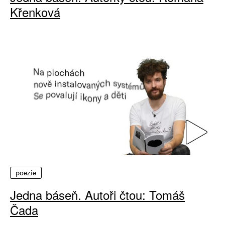
Křenková
poezie
Jedna báseň. Autoři čtou: Tomáš
Čada