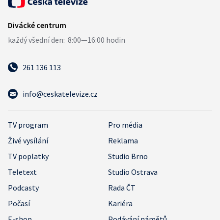
261 136 113
info@ceskatelevize.cz
TV program
Pro média
Živé vysílání
Reklama
TV poplatky
Studio Brno
Teletext
Studio Ostrava
Podcasty
Rada ČT
Počasí
Kariéra
E-shop
Podávání námětů