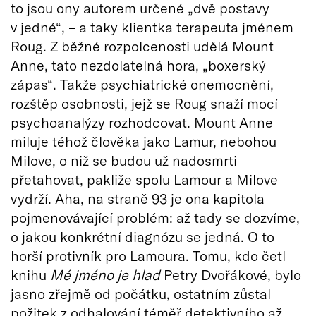
to jsou ony autorem určené „dvě postavy
v jedné“, – a taky klientka terapeuta jménem
Roug. Z běžné rozpolcenosti udělá Mount
Anne, tato nezdolatelná hora, „boxerský
zápas“. Takže psychiatrické onemocnění,
rozštěp osobnosti, jejž se Roug snaží mocí
psychoanalýzy rozhodcovat. Mount Anne
miluje téhož člověka jako Lamur, nebohou
Milove, o niž se budou už nadosmrti
přetahovat, pakliže spolu Lamour a Milove
vydrží. Aha, na straně 93 je ona kapitola
pojmenovávající problém: až tady se dozvíme,
o jakou konkrétní diagnózu se jedná. O to
horší protivník pro Lamoura. Tomu, kdo četl
knihu
Mé jméno je hlad
Petry Dvořákové, bylo
jasno zřejmě od počátku, ostatním zůstal
požitek z odhalování téměř detektivního až