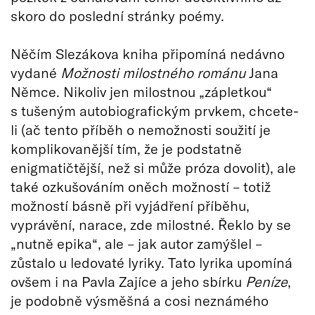
skoro do poslední stránky poémy.
Něčím Slezákova kniha připomíná nedávno
vydané
Možnosti milostného románu
Jana
Němce. Nikoliv jen milostnou „zápletkou“
s tušeným autobiografickým prvkem, chcete-
li (ač tento příběh o nemožnosti soužití je
komplikovanější tím, že je podstatně
enigmatičtější, než si může próza dovolit), ale
také ozkušováním oněch možností – totiž
možností básně při vyjádření příběhu,
vyprávění, narace, zde milostné. Řeklo by se
„nutně epika“, ale – jak autor zamýšlel –
zůstalo u ledovaté lyriky. Tato lyrika upomíná
ovšem i na Pavla Zajíce a jeho sbírku
Peníze
,
je podobně výsměšná a cosi neznámého