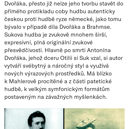
Dvořáka, přesto již nelze jeho tvorbu stavět do
přímého protikladu coby hudbu autenticky
českou proti hudbě ryze německé, jako tomu
bývalo v případě díla Dvořáka a Brahmse.
Sukova hudba je zvukově mnohem širší,
expresivní, plná originální zvukové
přesvědčivosti. Hlavně po smrti Antonína
Dvořáka, jehož dceru Otilii si Suk vzal, si autor
vytváří svébytný a náročný styl a využívá
nových výrazových prostředků. Má blízko
k Mahlerově procítěné a z části patetické
hudbě, k velkým symfonickým formátům
postaveným na závažných myšlenkách.