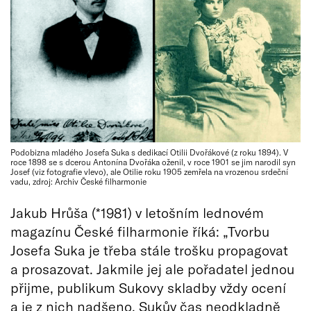
Podobizna mladého Josefa Suka s dedikací Otilii Dvořákové (z roku 1894). V
roce 1898 se s dcerou Antonína Dvořáka oženil, v roce 1901 se jim narodil syn
Josef (viz fotografie vlevo), ale Otilie roku 1905 zemřela na vrozenou srdeční
vadu, zdroj: Archiv České filharmonie
Jakub Hrůša (*1981) v letošním lednovém
magazínu České filharmonie říká: „Tvorbu
Josefa Suka je třeba stále trošku propagovat
a prosazovat. Jakmile jej ale pořadatel jednou
přijme, publikum Sukovy skladby vždy ocení
a je z nich nadšeno. Sukův čas neodkladně