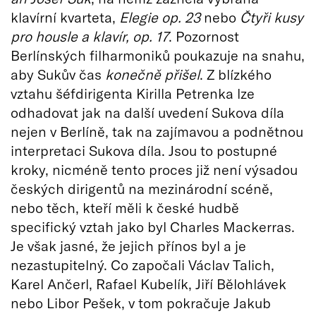
klavírní kvarteta,
Elegie op. 23
nebo
Čtyři kusy
pro housle a klavír, op. 17
. Pozornost
Berlínských filharmoniků poukazuje na snahu,
aby Sukův čas
konečně přišel
. Z blízkého
vztahu šéfdirigenta Kirilla Petrenka lze
odhadovat jak na další uvedení Sukova díla
nejen v Berlíně, tak na zajímavou a podnětnou
interpretaci Sukova díla. Jsou to postupné
kroky, nicméně tento proces již není výsadou
českých dirigentů na mezinárodní scéně,
nebo těch, kteří měli k české hudbě
specifický vztah jako byl Charles Mackerras.
Je však jasné, že jejich přínos byl a je
nezastupitelný. Co započali Václav Talich,
Karel Ančerl, Rafael Kubelík, Jiří Bělohlávek
nebo Libor Pešek, v tom pokračuje Jakub