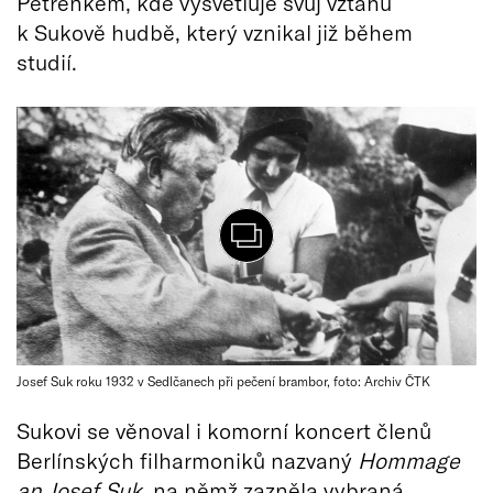
Petrenkem, kde vysvětluje svůj vztahu
k Sukově hudbě, který vznikal již během
studií.
Josef Suk roku 1932 v Sedlčanech při pečení brambor, foto: Archiv ČTK
Sukovi se věnoval i komorní koncert členů
Berlínských filharmoniků nazvaný
Hommage
an Josef Suk
, na němž zazněla vybraná