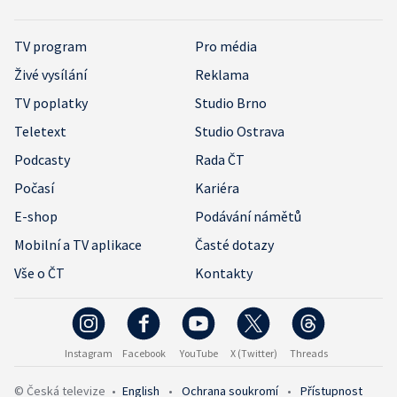
TV program
Pro média
Živé vysílání
Reklama
TV poplatky
Studio Brno
Teletext
Studio Ostrava
Podcasty
Rada ČT
Počasí
Kariéra
E-shop
Podávání námětů
Mobilní a TV aplikace
Časté dotazy
Vše o ČT
Kontakty
Instagram
Facebook
YouTube
X (Twitter)
Threads
© Česká televize
•
English
•
Ochrana soukromí
•
Přístupnost