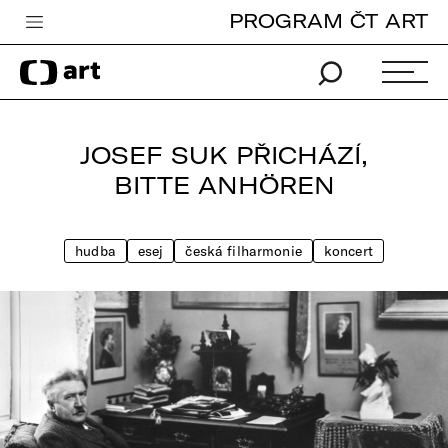
PROGRAM ČT ART
Česká televize
Zpravodajství
Sport
JOSEF SUK PŘICHÁZÍ,
iVysílání
BITTE ANHÖREN
TV program
hudba
esej
česká filharmonie
koncert
Pro děti
edu
Vše o ČT