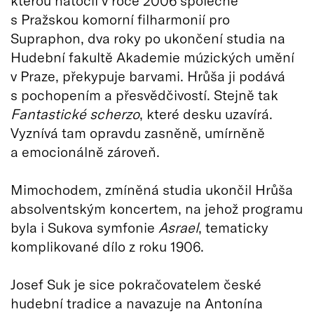
kterou natočil v roce 2006 společně
s Pražskou komorní filharmonií pro
Supraphon, dva roky po ukončení studia na
Hudební fakultě Akademie múzických umění
v Praze, překypuje barvami. Hrůša ji podává
s pochopením a přesvědčivostí. Stejně tak
Fantastické scherzo
, které desku uzavírá.
Vyznívá tam opravdu zasněně, umírněně
a emocionálně zároveň.
Mimochodem, zmíněná studia ukončil Hrůša
absolventským koncertem, na jehož programu
byla i Sukova symfonie
Asrael
, tematicky
komplikované dílo z roku 1906.
Josef Suk je sice pokračovatelem české
hudební tradice a navazuje na Antonína