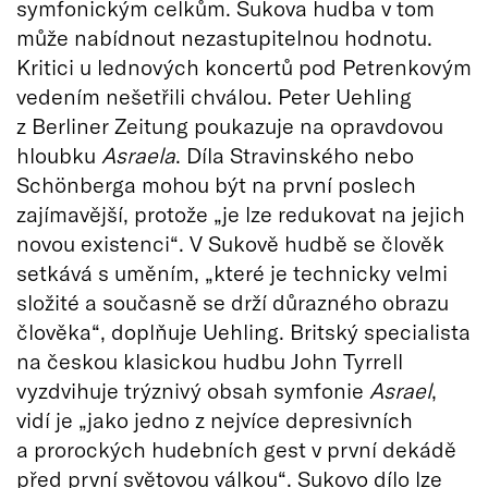
symfonickým celkům. Sukova hudba v tom
může nabídnout nezastupitelnou hodnotu.
Kritici u lednových koncertů pod Petrenkovým
vedením nešetřili chválou. Peter Uehling
z Berliner Zeitung poukazuje na opravdovou
hloubku
Asraela
. Díla Stravinského nebo
Schönberga mohou být na první poslech
zajímavější, protože „je lze redukovat na jejich
novou existenci“. V Sukově hudbě se člověk
setkává s uměním, „které je technicky velmi
složité a současně se drží důrazného obrazu
člověka“, doplňuje Uehling. Britský specialista
na českou klasickou hudbu John Tyrrell
vyzdvihuje trýznivý obsah symfonie
Asrael
,
vidí je „jako jedno z nejvíce depresivních
a prorockých hudebních gest v první dekádě
před první světovou válkou“. Sukovo dílo lze