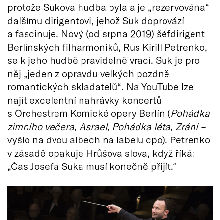
protože Sukova hudba byla a je „rezervována“
dalšímu dirigentovi, jehož Suk doprovází
a fascinuje. Nový (od srpna 2019) šéfdirigent
Berlínských filharmoniků, Rus Kirill Petrenko,
se k jeho hudbě pravidelně vrací. Suk je pro
něj „jeden z opravdu velkých pozdně
romantických skladatelů“. Na YouTube lze
najít excelentní nahrávky koncertů
s Orchestrem Komické opery Berlín (
Pohádka
zimního večera, Asrael, Pohádka léta, Zrání –
vyšlo na dvou albech na labelu cpo). Petrenko
v zásadě opakuje Hrůšova slova, když říká:
„Čas Josefa Suka musí konečně přijít.“