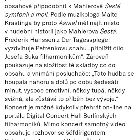
obsahově připodobnit k Mahlerově
Šesté
symfonii a moll
. Podle muzikologa Malte
Krastinga by proto
Asrael
měl najít místo
v hudební historii jako Mahlerova
Šestá
.
Frederik Hanssen z Der Tagesspiegel
vyzdvihuje Petrenkovu snahu „přiblížit dílo
Josefa Suka filharmonikům“. Zároveň
poukazuje na složitost té skladby co do
obsahu a vnímání posluchače: „Tato hudba se
houpala nahoru a dolů po dobu šedesáti
minut, vysoce emotivní, někdy tupá, někdy
svižná, ale zůstává to příběh bez vývoje.“
Koncert je možné kdykoliv přehrát on-line na
portálu Digital Concert Hall Berlínských
filharmoniků. Mimo koncert samotný video
obsahuje rozhovor se šéfdirigentem