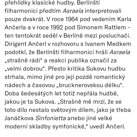
přehlídky klasické hudby. Berlínští
filharmonici předtím
Asraela
interpretovali
pouze dvakrát. V roce 1964 pod vedením Karla
Ančerla a v roce 1992 pod Simonem Rattlem –
ten tentokrát seděl v Berlíně mezi posluchači.
Dirigent Ančerl v rozhovoru s Ivanem Medkem
podotkl, že Berlínští filharmonici hráli
Asraela
„strašně rádi“ a reakci publika označil za
„velmi dobrou“. Přesto kritika Sukovu hudbu
strhala, mimo jiné pro její pozdě romantický
nádech a časovou „brucknerovskou délku“.
Doba šedesátých let totiž nepřála hudbě,
jakou je ta Sukova. „Strašně mě mrzí, že se
toto dílo nestalo světovým dílem, jako je třeba
Janáčkova
Sinfonietta
anebo jiné velké
moderní skladby symfonické,“ uvedl Ančerl.