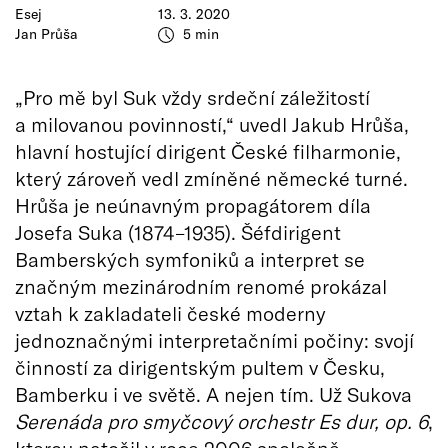
Esej
13. 3. 2020
Jan Průša
5 min
„Pro mě byl Suk vždy srdeční záležitostí
a milovanou povinností,“ uvedl Jakub Hrůša,
hlavní hostující dirigent České filharmonie,
který zároveň vedl zmíněné německé turné.
Hrůša je neúnavným propagátorem díla
Josefa Suka (1874–1935). Šéfdirigent
Bamberských symfoniků a interpret se
značným mezinárodním renomé prokázal
vztah k zakladateli české moderny
jednoznačnými interpretačními počiny: svojí
činností za dirigentským pultem v Česku,
Bamberku i ve světě. A nejen tím. Už Sukova
Serenáda pro smyčcový orchestr Es dur, op. 6
,