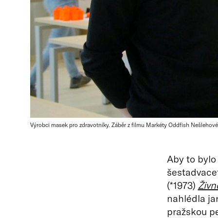
Výrobci masek pro zdravotníky. Záběr z filmu Markéty Oddfish Nešlehov
Aby to bylo
šestadvace
(*1973)
Živn
nahlédla jar
pražskou pe