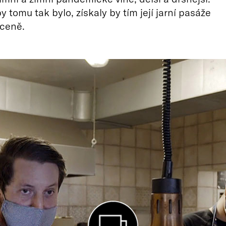
 tomu tak bylo, získaly by tím její jarní pasáže
 ceně.