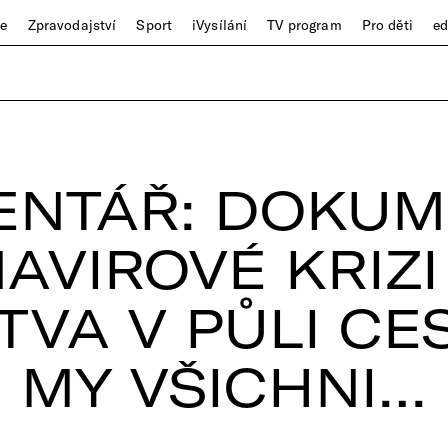
ze
Zpravodajství
Sport
iVysílání
TV program
Pro děti
e
ENTÁŘ: DOKUM
AVIROVÉ KRIZI
TVA V PŮLI CES
MY VŠICHNI…