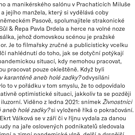
ho a manikérského salónu v Prachaticích Miluše
 jejího manžela, který si vydělává coby
v německém Pasově, spolumajitele strakonické
Sůl & Řepa Pavla Drdela a herce na volné noze
sálka, jehož domovskou scénou je pražské
or. Je to filmařsky zručné a publicisticky vcelku
lčí nahlédnutí do toho, jak se dotyční potýkají
 pandemickou situací, kdy nemohou pracovat,
u pracovat pouze okleštěně. Když byli
 v karanténě aneb holé zadky?
odvysíláni
ylo to v pořádku v tom smyslu, že to odpovídalo
lativně optimistické situaci, jakkoliv ta se později
 iluzorní. Viděno z ledna 2021: snímek
Živnostníci
ě aneb holé zadky?
si vyloženě říká o pokračování.
krt Válková se v září či v říjnu vydala za danou
osudy na jaře oslovených podnikatelů sledovala
imní a zimní pandemické vlně, delší a drsnější.