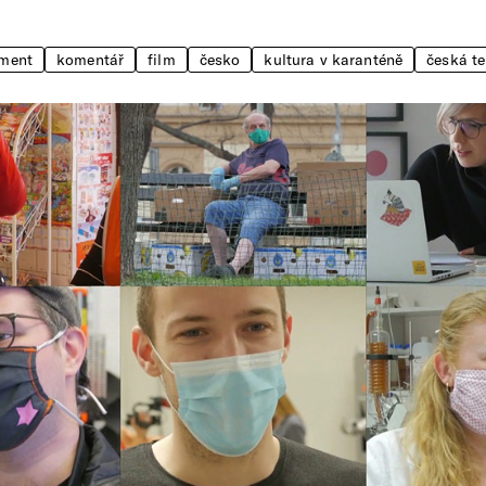
ment
komentář
film
česko
kultura v karanténě
česká te