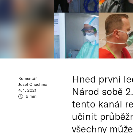
Hned první l
Komentář
Josef Chuchma
Národ sobě 2.
4. 1. 2021
5 min
tento kanál re
učinit průběž
všechny může p