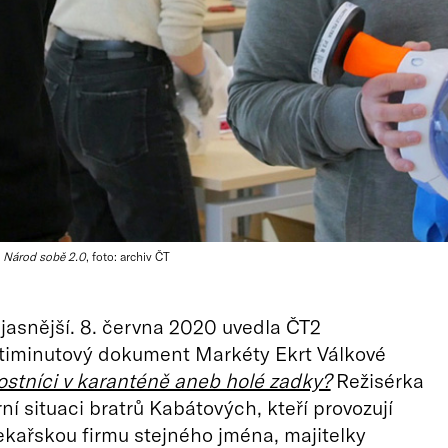
é
Národ sobě 2.0
, foto: archiv ČT
 jasnější. 8. června 2020 uvedla ČT2
timinutový dokument Markéty Ekrt Válkové
ostníci v karanténě aneb holé zadky?
Režisérka
ní situaci bratrů Kabátových, kteří provozují
kařskou firmu stejného jména, majitelky