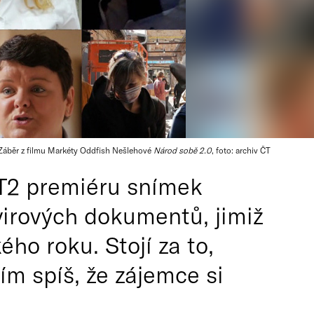
Záběr z filmu Markéty Oddfish Nešlehové
Národ sobě 2.0
, foto: archiv ČT
T2 premiéru snímek
avirových dokumentů, jimiž
ho roku. Stojí za to,
m spíš, že zájemce si