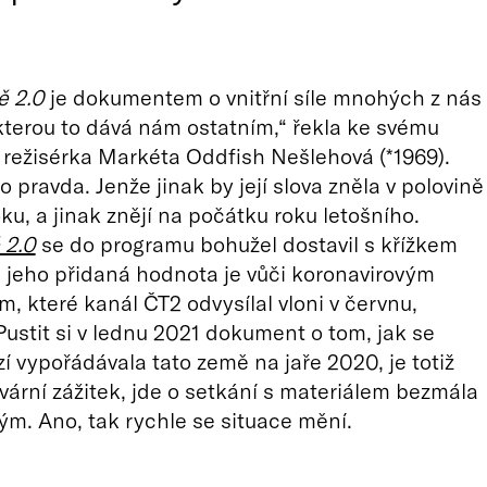
ě 2.0
je dokumentem o vnitřní síle mnohých z nás
 kterou to dává nám ostatním,“ řekla ke svému
režisérka Markéta Oddfish Nešlehová (*1969).
 pravda. Jenže jinak by její slova zněla v polovině
ku, a jinak znějí na počátku roku letošního.
 2.0
se do programu bohužel dostavil s křížkem
 jeho přidaná hodnota je vůči koronavirovým
 které kanál ČT2 odvysílal vloni v červnu,
Pustit si v lednu 2021 dokument o tom, jak se
zí vypořádávala tato země na jaře 2020, je totiž
vární zážitek, jde o setkání s materiálem bezmála
kým. Ano, tak rychle se situace mění.