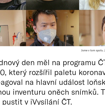
Jsme v tom spolu. 
ednový den měl na programu Č
0, který rozšířil paletu koron
agoval na hlavní událost loňské
nou inventuru oněch snímků. Tí
ustit v iVysílání ČT.