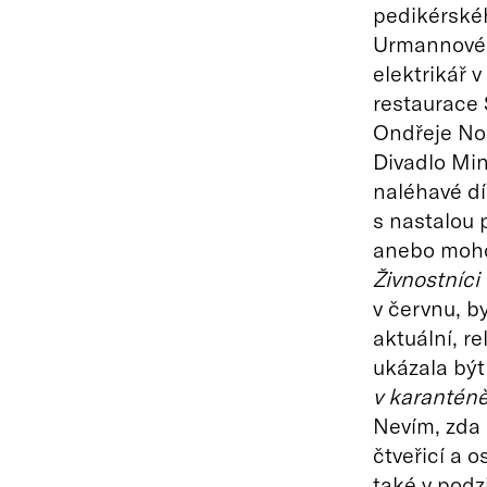
pedikérské
Urmannové a
elektrikář 
restaurace 
Ondřeje No
Divadlo Min
naléhavé dí
s nastalou
anebo moho
Živnostníci
v červnu, b
aktuální, re
ukázala být
v karantén
Nevím, zda E
čtveřicí a 
také v podz