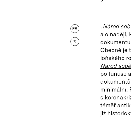
„
Národ sob
FB
a o naději,
dokumentu 
𝕏
Obecně je to
loňského ro
Národ sobě
po funuse a
dokumentům,
minimální. 
s koronakri
téměř antik
již historic