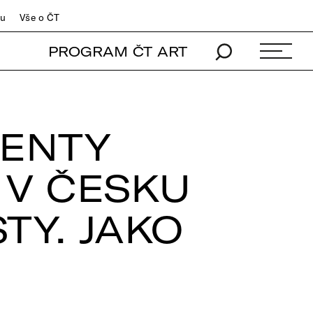
du
Vše o ČT
PROGRAM ČT ART
ENTY
 V ČESKU
TY. JAKO