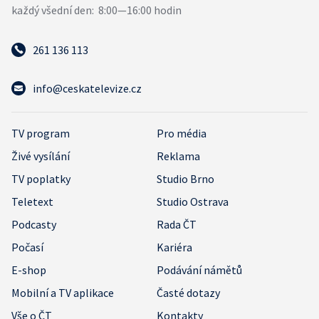
261 136 113
info@ceskatelevize.cz
TV program
Pro média
Živé vysílání
Reklama
TV poplatky
Studio Brno
Teletext
Studio Ostrava
Podcasty
Rada ČT
Počasí
Kariéra
E-shop
Podávání námětů
Mobilní a TV aplikace
Časté dotazy
Vše o ČT
Kontakty