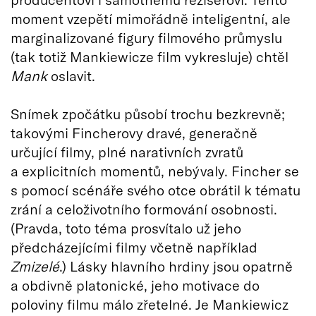
moment vzepětí mimořádně inteligentní, ale
marginalizované figury filmového průmyslu
(tak totiž Mankiewicze film vykresluje) chtěl
Mank
oslavit.
Snímek zpočátku působí trochu bezkrevně;
takovými Fincherovy dravé, generačně
určující filmy, plné narativních zvratů
a explicitních momentů, nebývaly. Fincher se
s pomocí scénáře svého otce obrátil k tématu
zrání a celoživotního formování osobnosti.
(Pravda, toto téma prosvítalo už jeho
předcházejícími filmy včetně například
Zmizelé
.) Lásky hlavního hrdiny jsou opatrně
a obdivně platonické, jeho motivace do
poloviny filmu málo zřetelné. Je Mankiewicz