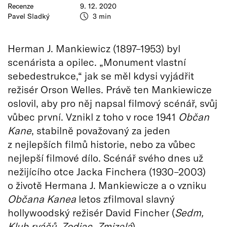
Recenze
9. 12. 2020
Pavel Sladký
3 min
Herman J. Mankiewicz (1897–1953) byl
scenárista a opilec. „Monument vlastní
sebedestrukce,“ jak se měl kdysi vyjádřit
režisér Orson Welles. Právě ten Mankiewicze
oslovil, aby pro něj napsal filmový scénář, svůj
vůbec první. Vznikl z toho v roce 1941
Občan
Kane
, stabilně považovaný za jeden
z nejlepších filmů historie, nebo za vůbec
nejlepší filmové dílo. Scénář svého dnes už
nežijícího otce Jacka Finchera (1930–2003)
o životě Hermana J. Mankiewicze a o vzniku
Občana Kanea
letos zfilmoval slavný
hollywoodský režisér David Fincher (
Sedm,
Klub rváčů, Zodiac, Zmizelá
).