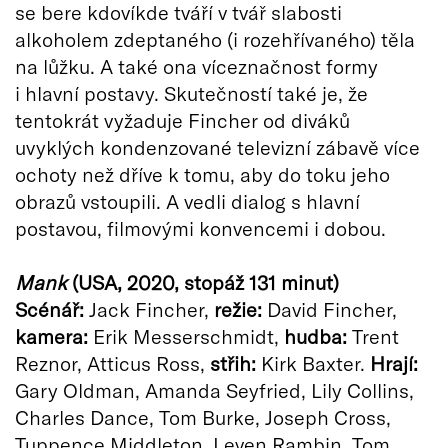
se bere kdovíkde tváří v tvář slabosti
alkoholem zdeptaného (i rozehřívaného) těla
na lůžku. A také ona víceznačnost formy
i hlavní postavy. Skutečností také je, že
tentokrát vyžaduje Fincher od diváků
uvyklých kondenzované televizní zábavě více
ochoty než dříve k tomu, aby do toku jeho
obrazů vstoupili. A vedli dialog s hlavní
postavou, filmovými konvencemi i dobou.
Mank
(
USA, 2020, stopáž 131 minut)
Scénář:
Jack Fincher,
r
ežie:
David Fincher,
k
amera:
Erik Messerschmidt,
h
udba:
Trent
Reznor, Atticus Ross,
střih:
Kirk Baxter.
Hrají:
Gary Oldman, Amanda Seyfried, Lily Collins,
Charles Dance, Tom Burke, Joseph Cross,
Tuppence Middleton, Leven Rambin, Tom