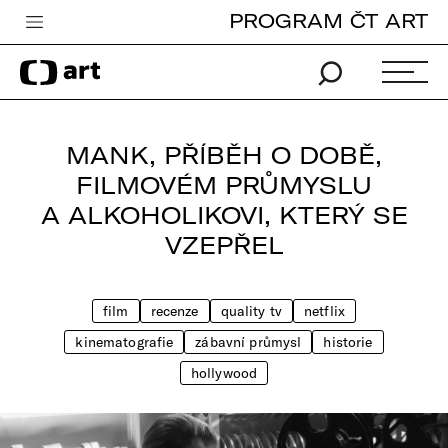
PROGRAM ČT ART
Česká televize
Zpravodajství
Sport
MANK, PŘÍBĚH O DOBĚ,
iVysílání
FILMOVÉM PRŮMYSLU
A ALKOHOLIKOVI, KTERÝ SE
TV program
VZEPŘEL
Pro děti
edu
film
recenze
quality tv
netflix
Vše o ČT
kinematografie
zábavní průmysl
historie
hollywood