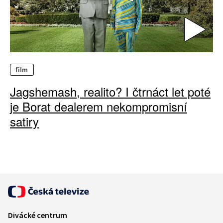
film
Jagshemash, realito? I čtrnáct let poté
je Borat dealerem nekompromisní
satiry