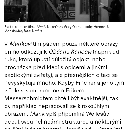
Pusťte si trailer filmu
Mank
. Na snímku Gary Oldman coby Herman J.
Mankiewicz, foto: Netflix
V
Mankovi
tím pádem pouze některé obrazy
přímo odkazují k
Občanu Kaneovi
(například
ruka, která upustí důležitý objekt, nebo
procházka před klecí s opicemi a jinými
exotickými zvířaty), ale přesnějších citací se
nevyskytuje mnoho. Kdyby Fincher a jeho tým
v čele s kameramanem Erikem
Messerschmidtem chtěli být exaktnější, tak
by například nepracovali se širokoúhlým
obrazem.
Mank
spíš připomíná Wellesův
debut svou nelineární strukturou a některými
dalšími jednotlivostmi – kupříkladu výraznými