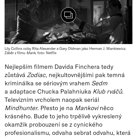
Lily Collins coby Rita Alexander a Gary Oldman jako Herman J. Mankiewicz.
Záběr z filmu
Mank
, foto: Netflix
Nejlepším filmem Davida Finchera tedy
zůstává
Zodiac
, nejkultovnějšími pak temná
kriminálka se sériovým vrahem
Sedm
a adaptace Chucka Palahniuka
Klub rváčů
.
Televizním vrcholem naopak seriál
Mindhunter
. Přesto je na
Mankovi
něco
krásného. Bude to jeho trpělivě vykreslený
okamžik probouzení se z cynického
profesionalismu, odvaha sebrat odvahu, která