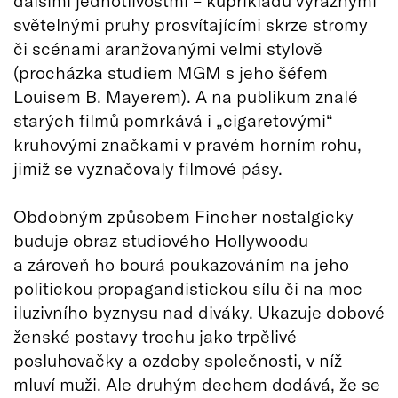
světelnými pruhy prosvítajícími skrze stromy
či scénami aranžovanými velmi stylově
(procházka studiem MGM s jeho šéfem
Louisem B. Mayerem). A na publikum znalé
starých filmů pomrkává i „cigaretovými“
kruhovými značkami v pravém horním rohu,
jimiž se vyznačovaly filmové pásy.
Obdobným způsobem Fincher nostalgicky
buduje obraz studiového Hollywoodu
a zároveň ho bourá poukazováním na jeho
politickou propagandistickou sílu či na moc
iluzivního byznysu nad diváky. Ukazuje dobové
ženské postavy trochu jako trpělivé
posluhovačky a ozdoby společnosti, v níž
mluví muži. Ale druhým dechem dodává, že se