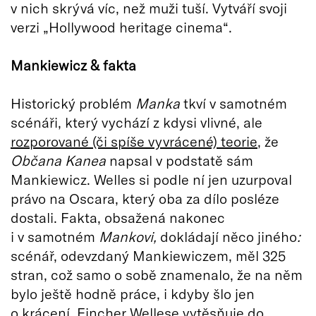
v nich skrývá víc, než muži tuší. Vytváří svoji
verzi „Hollywood heritage cinema“.
Mankiewicz & fakta
Historický problém
Manka
tkví v samotném
scénáři, který vychází z kdysi vlivné, ale
rozporované (či spíše vyvrácené) teorie
, že
Občana Kanea
napsal v podstatě sám
Mankiewicz. Welles si podle ní jen uzurpoval
právo na Oscara, který oba za dílo posléze
dostali. Fakta, obsažená nakonec
i v samotném
Mankovi,
dokládají něco jiného
:
scénář, odevzdaný Mankiewiczem, měl 325
stran, což samo o sobě znamenalo, že na něm
bylo ještě hodně práce, i kdyby šlo jen
o krácení. Fincher Wellese vytěsňuje do