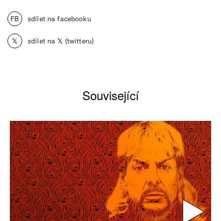
FB
sdílet na facebooku
𝕏
sdílet na 𝕏 (twitteru)
Související