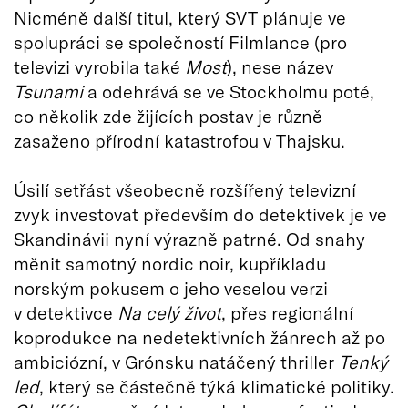
Nicméně další titul, který SVT plánuje ve
spolupráci se společností Filmlance (pro
televizi vyrobila také
Most
), nese název
Tsunami
a odehrává se ve Stockholmu poté,
co několik zde žijících postav je různě
zasaženo přírodní katastrofou v Thajsku.
Úsilí setřást všeobecně rozšířený televizní
zvyk investovat především do detektivek je ve
Skandinávii nyní výrazně patrné. Od snahy
měnit samotný nordic noir, kupříkladu
norským pokusem o jeho veselou verzi
v detektivce
Na celý život
, přes regionální
koprodukce na nedetektivních žánrech až po
ambiciózní, v Grónsku natáčený thriller
Tenký
led
, který se částečně týká klimatické politiky.