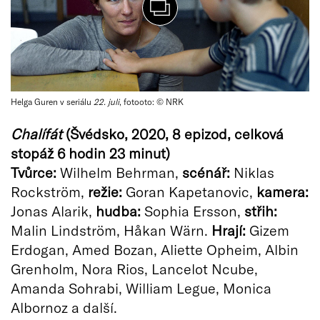
Helga Guren v seriálu
22. juli
, fotooto: © NRK
Chalífát
(
Švédsko, 2020, 8 epizod, celková
stopáž 6 hodin 23 minut)
Tvůrce:
Wilhelm Behrman,
scénář:
Niklas
Rockström,
režie:
Goran Kapetanovic,
kamera:
Jonas Alarik,
hudba:
Sophia Ersson,
střih:
Malin Lindström, Håkan Wärn.
Hrají:
Gizem
Erdogan, Amed Bozan, Aliette Opheim, Albin
Grenholm, Nora Rios, Lancelot Ncube,
Amanda Sohrabi, William Legue, Monica
Albornoz a další.