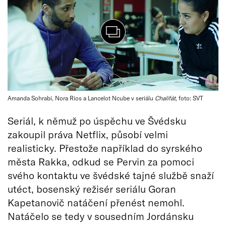
Amanda Sohrabi, Nora Rios a Lancelot Ncube v seriálu
Chalífát
, foto: SVT
Seriál, k němuž po úspěchu ve Švédsku
zakoupil práva Netflix, působí velmi
realisticky. Přestože například do syrského
města Rakka, odkud se Pervin za pomoci
svého kontaktu ve švédské tajné službě snaží
utéct, bosenský režisér seriálu Goran
Kapetanovič natáčení přenést nemohl.
Natáčelo se tedy v sousedním Jordánsku