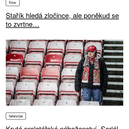
film
Stařík hledá zločince, ale poněkud se
to zvrtne…
televize
Kruté proletářské náboženství. Seriál