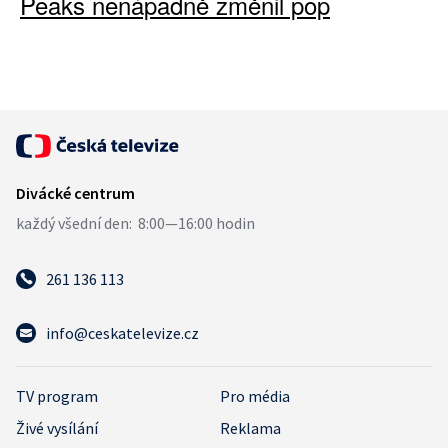
Peaks nenápadně změnil pop
261 136 113
info@ceskatelevize.cz
TV program
Pro média
Živé vysílání
Reklama