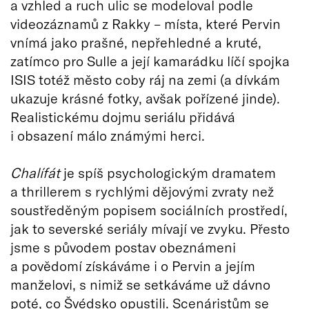
a vzhled a ruch ulic se modeloval podle
videozáznamů z Rakky – místa, které Pervin
vnímá jako prašné, nepřehledné a kruté,
zatímco pro Sulle a její kamarádku líčí spojka
ISIS totéž město coby ráj na zemi (a dívkám
ukazuje krásné fotky, avšak pořízené jinde).
Realistickému dojmu seriálu přidává
i obsazení málo známými herci.
Chalífát
je spíš psychologickým dramatem
a thrillerem s rychlými dějovými zvraty než
soustředěným popisem sociálních prostředí,
jak to severské seriály mívají ve zvyku. Přesto
jsme s původem postav obeznámeni
a povědomí získáváme i o Pervin a jejím
manželovi, s nimiž se setkáváme už dávno
poté, co Švédsko opustili. Scenáristům se