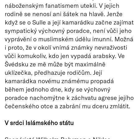
náboženským fanatismem utekli. V jejich
rodině se nenosí ani šátek na hlavě. Jenže
když se o Sulle a její kamarádku začne zajímat
sympatický výchovný poradce, není vůči jeho
vyprávění o muslimském údělu imunní. Možná
i proto, že v okolí vnímá známky nevraživosti
vůči komukoliv, kdo jen vypadá arabsky. Ve
Švédsku ze mě může být maximálně
uklízečka, předhazuje rodičům. Její
kamarádka novému známému propadá
během jednoho dne, kdy se výchovný
poradce nachomýtne k záchvatu agrese jejího
čečenského otce a zabrání mu dceru zmlátit.
V srdci Islámského státu