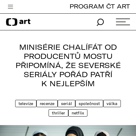
PROGRAM ČT ART
Česká televize
Zpravodajství
Sport
MINISÉRIE CHALÍFÁT OD
iVysílání
PRODUCENTŮ MOSTU
PŘIPOMÍNÁ, ŽE SEVERSKÉ
TV program
SERIÁLY POŘÁD PATŘÍ
Pro děti
K NEJLEPŠÍM
edu
Vše o ČT
televize
recenze
seriál
společnost
válka
thriller
netflix