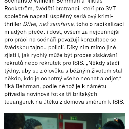
Scenáristé Wilhelm Behrman a Niklas
Rockström, švédští bratranci, kteří pro SVT
společně napsali úspěšný seriálový krimi-
thriller
Dříve, než zemřeme
, toho o radikalizaci
mladých přečetli dost, ovšem za nejcennější
pro práci na scénáři považují konzultace se
švédskou tajnou policií. Díky nim mimo jiné
zjistili, jak rychlý může být proces získávání
rekrutů nebo rekrutek pro ISIS. „Někdy stačí
týdny, aby se z člověka s běžným životem stal
někdo, kdo je ochotný všeho nechat a odjet,“
říká Behrman, podle něhož je k námětu
přivedla novinová fotka tří britských
teeangerek na útěku z domova směrem k ISIS.