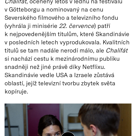
Chalífát
, oceněný letos v lednu na festivalu
v Götteborgu a nominovaný na cenu
Severského filmového a televizního fondu
(vyhrála ji minisérie
22. července
) patří
k nejpovedenějším titulům, které Skandinávie
v posledních letech vyprodukovala. Kvalitních
titulů se tam nadále nerodí málo, ale
Chalífát
si nachází cestu k mezinárodnímu publiku
snadněji než jiné právě díky Netflixu.
Skandinávie vedle USA a Izraele zůstává
oblastí, jejíž televizní tvorbu zbytek světa
kopíruje.