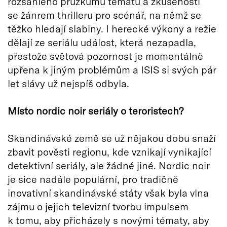
rozsáhlého průzkumu tématu a zkušeností
se žánrem thrilleru pro scénář, na němž se
těžko hledají slabiny. I herecké výkony a režie
dělají ze seriálu událost, která nezapadla,
přestože světová pozornost je momentálně
upřena k jiným problémům a ISIS si svých pár
let slávy už nejspíš odbyla.
Místo nordic noir seriály o teroristech?
Skandinávské země se už nějakou dobu snaží
zbavit pověsti regionu, kde vznikají vynikající
detektivní seriály, ale žádné jiné. Nordic noir
je sice nadále populární, pro tradičně
inovativní skandinávské státy však byla vlna
zájmu o jejich televizní tvorbu impulsem
k tomu, aby přicházely s novými tématy, aby