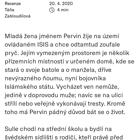
Recenze
20. 4. 2020
Táňa
4 min
Zabloudilová
Mladá žena jménem Pervin žije na území
ovládaném ISIS a chce odtamtud zoufale
pryč. Jejím vymezeným prostorem je několik
přízemních místností v určeném domě, kde se
stará o svoje batole a o manžela, dříve
nevýrazného ňoumu, nyní bojovníka
Islámského státu. Vycházet ven nemůže,
jedině v doprovodu muže; navíc se na ulici
střílí nebo veřejně vykonávají tresty. Kromě
toho má Pervin pádný důvod bát se o život.
Sulle chodí na střední školu a bydlí na
švédském sídlišti s rodiči, kteří právě před