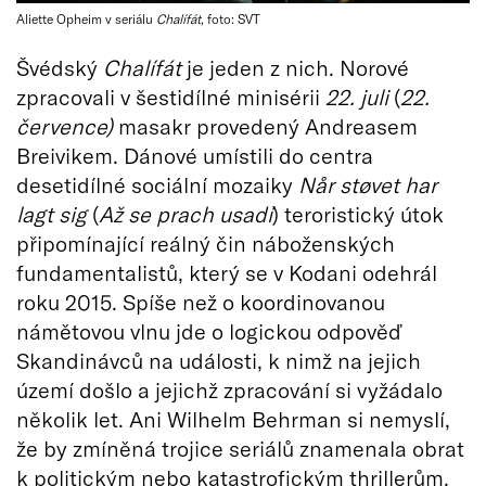
Aliette Opheim v seriálu
Chalífát
, foto: SVT
Švédský
Chalífát
je jeden z nich. Norové
zpracovali v šestidílné minisérii
22. juli
(
22.
července)
masakr provedený Andreasem
Breivikem. Dánové umístili do centra
desetidílné sociální mozaiky
Når støvet har
lagt sig
(
Až se prach usadí
) teroristický útok
připomínající reálný čin náboženských
fundamentalistů, který se v Kodani odehrál
roku 2015. Spíše než o koordinovanou
námětovou vlnu jde o logickou odpověď
Skandinávců na události, k nimž na jejich
území došlo a jejichž zpracování si vyžádalo
několik let. Ani Wilhelm Behrman si nemyslí,
že by zmíněná trojice seriálů znamenala obrat
k politickým nebo katastrofickým thrillerům.