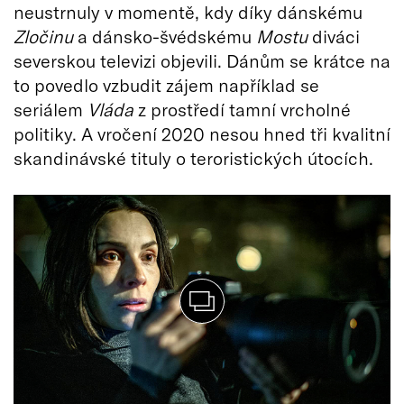
neustrnuly v momentě, kdy díky dánskému
Zločinu
a dánsko-švédskému
Mostu
diváci
severskou televizi objevili. Dánům se krátce na
to povedlo vzbudit zájem například se
seriálem
Vláda
z prostředí tamní vrcholné
politiky. A vročení 2020 nesou hned tři kvalitní
skandinávské tituly o teroristických útocích.