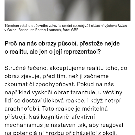
Tématem vztahu duševního zdraví a umění se zabývá i aktuální výstava
Krása
v Galerii Benedikta Rejta v Lounech, foto: GBR
Proč na nás obrazy působí, přestože nejde
o realitu, ale jen o její reprezentaci?
Stručně řečeno, akceptujeme realitu toho, co
obraz zjevuje, před tím, než ji začneme
zkoumat či zpochybňovat. Pokud na nás
například vyskočí obraz tarantule, u většiny
lidí se dostaví úleková reakce, i když netrpí
arachnofobií. Tato reakce je měřitelná
přístroji. Náš kognitivně-afektivní
mechanismus je nastaven tak, aby reagoval
na potenciální hrozbu přicházející z okolí.