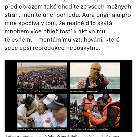
před obrazem také chodíte ze všech možných
stran, měníte úhel pohledu. Aura originálu pro
mne spočívá v tom, že reálné dílo skýtá
mnohem více příležitostí k aktivnímu,
tělesnému i mentálnímu vztahování, které
sebelepší reprodukce neposkytne.
Ukázka vzorových stimulů (obrazů uprchlíků) uplatněných při výzkumu