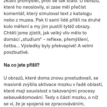
zkusit promyslet, proč se tak stalo. U obrazů,
které ho neoslovily, si zase měl přečíst
komentář, který simuloval text z katalogu
nebo z muzea. Pak ti samí lidé přišli na druhé
kolo měření a my jim pustili tytéž obrazy.
Chtěli jsme zjistit, jak velký vliv mělo to
domácí „studium“ – reflexe, přemýšlení,
četba… Výsledky byly překvapivé! A velmi
povzbudivé.
Na co jste přišli?
U obrazů, které doma znovu prostudovali, se
masivně zvýšila aktivace mozku v řadě oblastí,
které mají souvislost s takzvanými procesy
sebeuvědomování. Tedy s částí mozku, o níž
se ví, že je spojená se zpracováváním,