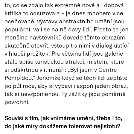
to, co se zdálo tak extrémně nové a i dobová
kritika to odsuzovala – je dnes mnohem více
oceňované, výstavy abstraktního umění jsou
populární, valí se na ně davy lidí. Přesto se jen
menšina návštěvníků dovede těmto obrazům
skutečně otevřít, vstoupit s nimi v dialog ústící
v hlubší prožitek. Pro většinu lidí jsou galerie
stále spíše turistickou atrakcí, místem, které
si odškrtnou v itineráři: „Byl jsem v Centre
Pompidou.“ Jenomže když se těch lidí zeptáte
po půl roce, aby si vybavili aspoň jeden obraz,
tak si nevzpomenou. Ty zážitky jsou poměrně
povrchní.
Souvisí s tím, jak vnímáme umění, třeba i to,
do jaké míry dokážeme tolerovat nejistotu?