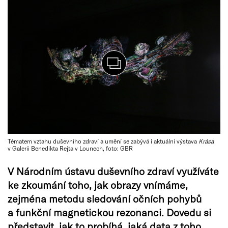
Tématem vztahu duševního zdraví a umění se zabývá i aktuální výstava
Krása
v Galerii Benedikta Rejta v Lounech, foto: GBR
V Národním ústavu duševního zdraví využíváte
ke zkoumání toho, jak obrazy vnímáme,
zejména metodu sledování očních pohybů
a funkční magnetickou rezonanci. Dovedu si
představit, jak to probíhá, jaká data z toho