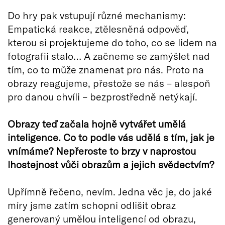
Do hry pak vstupují různé mechanismy:
Empatická reakce, ztělesněná odpověď,
kterou si projektujeme do toho, co se lidem na
fotografii stalo… A začneme se zamýšlet nad
tím, co to může znamenat pro nás. Proto na
obrazy reagujeme, přestože se nás – alespoň
pro danou chvíli – bezprostředně netýkají.
Obrazy teď začala hojně vytvářet umělá
inteligence. Co to podle vás udělá s tím, jak je
vnímáme? Nepřeroste to brzy v naprostou
lhostejnost vůči obrazům a jejich svědectvím?
Upřímně řečeno, nevím. Jedna věc je, do jaké
míry jsme zatím schopni odlišit obraz
generovaný umělou inteligencí od obrazu,