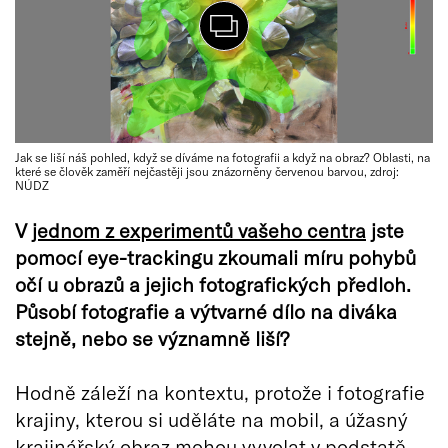
Jak se liší náš pohled, když se díváme na fotografii a když na obraz? Oblasti, na
které se člověk zaměří nejčastěji jsou znázorněny červenou barvou, zdroj:
NÚDZ
V
jednom z experimentů vašeho centra
jste
pomocí eye-trackingu zkoumali míru pohybů
očí u obrazů a jejich fotografických předloh.
Působí fotografie a výtvarné dílo na diváka
stejně, nebo se významně liší?
Hodně záleží na kontextu, protože i fotografie
krajiny, kterou si uděláte na mobil, a úžasný
krajinářský obraz mohou vyvolat v podstatě