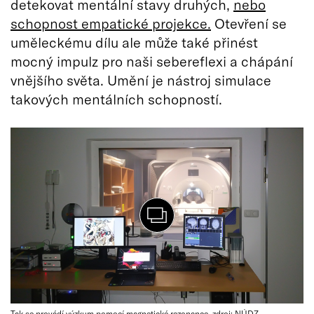
detekovat mentální stavy druhých,
nebo
schopnost empatické projekce.
Otevření se
uměleckému dílu ale může také přinést
mocný impulz pro naši sebereflexi a chápání
vnějšího světa. Umění je nástroj simulace
takových mentálních schopností.
Tak se provádí výzkum pomocí magnetické rezonance, zdroj: NÚDZ