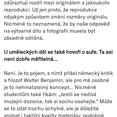
zdůrazňuji rozdíl mezi originálem a jakoukoliv
reprodukcí. Už jen proto, že reprodukce
nějakým způsobem změní rozměry originálu.
Nicméně to neznamená, že by naše odpověď
na výtvarné dílo a fotografii musela být
zásadně odlišná.
U uměleckých děl se také hovoří o auře. Ta asi
není dobře měřitelná…
Není. Je to pojem, s nímž přišel německý kritik
a filozof Walter Benjamin, ale pro mě osobně
je to nehmatatelný koncept… Nicméně
studentům také říkám: „Jestli se nedívá
muzejní dozorce, tak si sochu osahejte.“ Může
se to zdát trochu úchylné, ale je důležité
vnímat i taktilní kvality materiálu; podobně