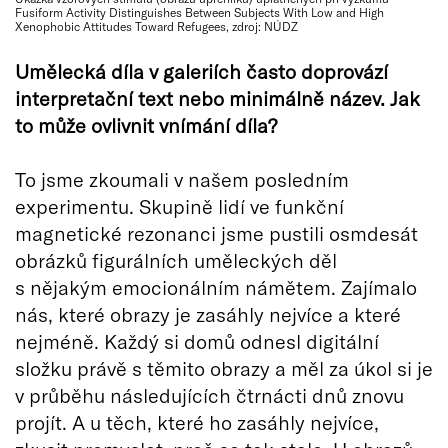
Fusiform Activity Distinguishes Between Subjects With Low and High
Xenophobic Attitudes Toward Refugees, zdroj: NÚDZ
Umělecká díla v galeriích často doprovází
interpretační text nebo minimálně název. Jak
to může ovlivnit vnímání díla?
To jsme zkoumali v našem posledním
experimentu. Skupině lidí ve funkční
magnetické rezonanci jsme pustili osmdesát
obrázků figurálních uměleckých děl
s nějakým emocionálním námětem. Zajímalo
nás, které obrazy je zasáhly nejvíce a které
nejméně. Každý si domů odnesl digitální
složku právě s těmito obrazy a měl za úkol si je
v průběhu následujících čtrnácti dnů znovu
projít. A u těch, které ho zasáhly nejvíce,