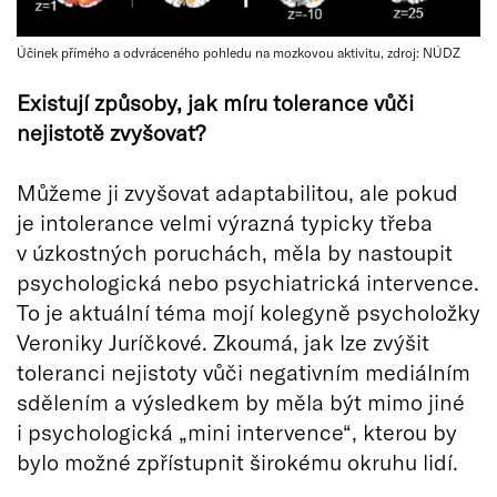
Účinek přímého a odvráceného pohledu na mozkovou aktivitu, zdroj: NÚDZ
Existují způsoby, jak míru tolerance vůči
nejistotě zvyšovat?
Můžeme ji zvyšovat adaptabilitou, ale pokud
je intolerance velmi výrazná typicky třeba
v úzkostných poruchách, měla by nastoupit
psychologická nebo psychiatrická intervence.
To je aktuální téma mojí kolegyně psycholožky
Veroniky Juríčkové. Zkoumá, jak lze zvýšit
toleranci nejistoty vůči negativním mediálním
sdělením a výsledkem by měla být mimo jiné
i psychologická „mini intervence“, kterou by
bylo možné zpřístupnit širokému okruhu lidí.