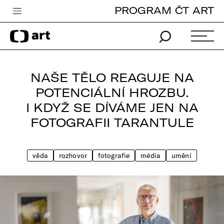
PROGRAM ČT ART
Česká televize
Zpravodajství
Sport
NAŠE TĚLO REAGUJE NA
iVysílání
POTENCIÁLNÍ HROZBU.
I KDYŽ SE DÍVÁME JEN NA
TV program
FOTOGRAFII TARANTULE
Pro děti
edu
věda
rozhovor
fotografie
média
umění
Vše o ČT