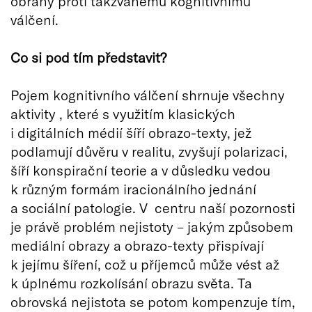
obrany proti takzvanému kognitivnímu
válčení.
Co si pod tím představit?
Pojem kognitivního válčení shrnuje všechny
aktivity , které s využitím klasických
i digitálních médií šíří obrazo-texty, jež
podlamují důvěru v realitu, zvyšují polarizaci,
šíří konspirační teorie a v důsledku vedou
k různým formám iracionálního jednání
a sociální patologie. V centru naší pozornosti
je právě problém nejistoty – jakým způsobem
mediální obrazy a obrazo-texty přispívají
k jejímu šíření, což u příjemců může vést až
k úplnému rozkolísání obrazu světa. Ta
obrovská nejistota se potom kompenzuje tím,