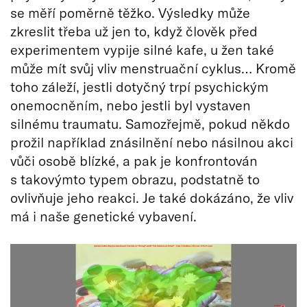
se měří poměrně těžko. Výsledky může
zkreslit třeba už jen to, když člověk před
experimentem vypije silné kafe, u žen také
může mít svůj vliv menstruační cyklus… Kromě
toho záleží, jestli dotyčný trpí psychickým
onemocněním, nebo jestli byl vystaven
silnému traumatu. Samozřejmě, pokud někdo
prožil například znásilnění nebo násilnou akci
vůči osobě blízké, a pak je konfrontován
s takovýmto typem obrazu, podstatně to
ovlivňuje jeho reakci. Je také dokázáno, že vliv
má i naše genetické vybavení.