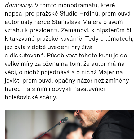
domoviny
. V tomto monodramatu, které
napsal pro pražské Studio Hrdinů, promlouvá
autor ústy herce Stanislava Majera o svém
vztahu k prezidentu Zemanovi, k hipsterům či
k takzvané pražské kavárně. Tedy o tématech,
jež byla v době uvedení hry živá
a diskutovaná. Působivost tohoto kusu je do
velké míry založena na tom, že autor má na
věci, o nichž pojednává a o nichž Majer na
jevišti promlouvá, opačný názor než zmíněný
herec – a s ním i obvyklí návštěvníci
holešovické scény.