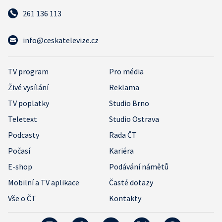
261 136 113
info@ceskatelevize.cz
TV program
Pro média
Živé vysílání
Reklama
TV poplatky
Studio Brno
Teletext
Studio Ostrava
Podcasty
Rada ČT
Počasí
Kariéra
E-shop
Podávání námětů
Mobilní a TV aplikace
Časté dotazy
Vše o ČT
Kontakty