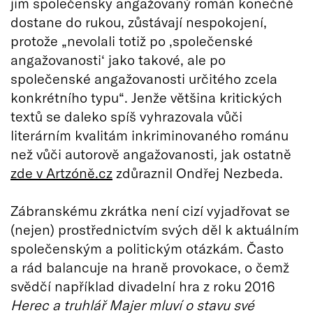
jim společensky angažovaný román konečně
dostane do rukou, zůstávají nespokojení,
protože „nevolali totiž po ‚společenské
angažovanosti‘ jako takové, ale po
společenské angažovanosti určitého zcela
konkrétního typu“. Jenže většina kritických
textů se daleko spíš vyhrazovala vůči
literárním kvalitám inkriminovaného románu
než vůči autorově angažovanosti
,
jak ostatně
zde v Artzóně.cz
zdůraznil Ondřej Nezbeda.
Zábranskému zkrátka není cizí vyjadřovat se
(nejen) prostřednictvím svých děl k aktuálním
společenským a politickým otázkám. Často
a rád balancuje na hraně provokace, o čemž
svědčí například divadelní hra z roku 2016
Herec a truhlář Majer mluví o stavu své