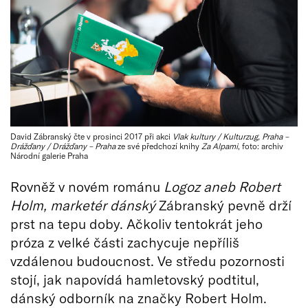
David Zábranský čte v prosinci 2017 při akci
Vlak kultury / Kulturzug, Praha –
Drážďany / Drážďany – Praha
ze své předchozí knihy
Za Alpami
, foto: archiv
Národní galerie Praha
Rovněž v novém románu
Logoz aneb
Robert
Holm, marketér dánský
Zábranský pevně drží
prst na tepu doby. Ačkoliv tentokrát jeho
próza z velké části zachycuje nepříliš
vzdálenou budoucnost. Ve středu pozornosti
stojí, jak napovídá hamletovský podtitul,
dánský odborník na značky Robert Holm.