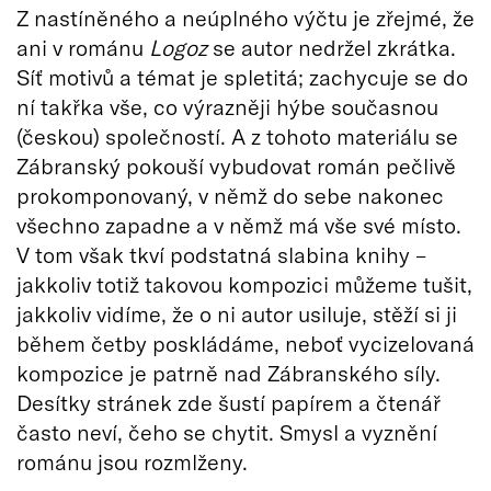
Z nastíněného a neúplného výčtu je zřejmé, že
ani v románu
Logoz
se autor nedržel zkrátka.
Síť motivů a témat je spletitá; zachycuje se do
ní takřka vše, co výrazněji hýbe současnou
(českou) společností. A z tohoto materiálu se
Zábranský pokouší vybudovat román pečlivě
prokomponovaný, v němž do sebe nakonec
všechno zapadne a v němž má vše své místo.
V tom však tkví podstatná slabina knihy –
jakkoliv totiž takovou kompozici můžeme tušit,
jakkoliv vidíme, že o ni autor usiluje, stěží si ji
během četby poskládáme, neboť vycizelovaná
kompozice je patrně nad Zábranského síly.
Desítky stránek zde šustí papírem a čtenář
často neví, čeho se chytit. Smysl a vyznění
románu jsou rozmlženy.