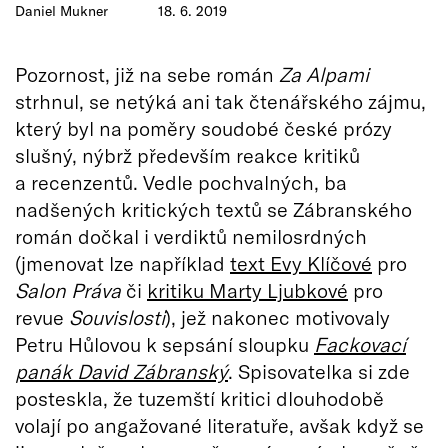
Daniel Mukner
18. 6. 2019
Pozornost, již na sebe román
Za Alpami
strhnul, se netýká ani tak čtenářského zájmu,
který byl na poměry soudobé české prózy
slušný, nýbrž především reakce kritiků
a recenzentů. Vedle pochvalných, ba
nadšených kritických textů se Zábranského
román dočkal i verdiktů nemilosrdných
(jmenovat lze například
text Evy Klíčové
pro
Salon Práva
či
kritiku Marty Ljubkové
pro
revue
Souvislosti
), jež nakonec motivovaly
Petru Hůlovou k sepsání sloupku
Fackovací
panák David Zábranský
. Spisovatelka si zde
posteskla, že tuzemští kritici dlouhodobě
volají po angažované literatuře, avšak když se