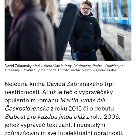
David Zábranský před vlakem
Vlak kultury / Kulturzug, Praha – Drážďany /
Drážďany – Praha
; 9. prosince 2017, foto: archiv Národní galerie Praha
Nejedna kniha Davida Zábranského trpí
nestřídmostí. Ať už je řeč o vypravěčsky
opulentním románu
Martin Juhás čili
Československo
z roku 2015 či o debutu
Slabost pro každou jinou pláž
z roku 2006,
jehož vypravěč text zahltil neustálým
zdůrazňováním své intelektuální obratnosti.