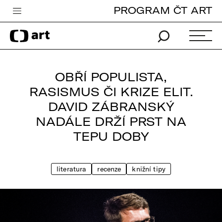
PROGRAM ČT ART
Česká televize
Zpravodajství
Sport
OBŘÍ POPULISTA,
iVysílání
RASISMUS ČI KRIZE ELIT.
DAVID ZÁBRANSKÝ
TV program
NADÁLE DRŽÍ PRST NA
Pro děti
TEPU DOBY
edu
Vše o ČT
literatura
recenze
knižní tipy