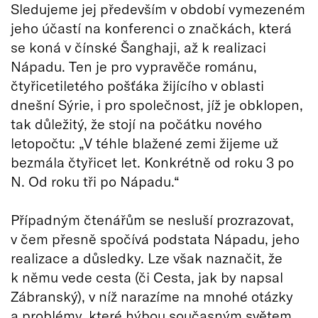
Sledujeme jej především v období vymezeném
jeho účastí na konferenci o značkách, která
se koná v čínské Šanghaji, až k realizaci
Nápadu. Ten je pro vypravěče románu,
čtyřicetiletého pošťáka žijícího v oblasti
dnešní Sýrie, i pro společnost, jíž je obklopen,
tak důležitý, že stojí na počátku nového
letopočtu: „V téhle blažené zemi žijeme už
bezmála čtyřicet let. Konkrétně od roku 3 po
N. Od roku tři po Nápadu.“
Případným čtenářům se nesluší prozrazovat,
v čem přesně spočívá podstata Nápadu, jeho
realizace a důsledky. Lze však naznačit, že
k němu vede cesta (či Cesta, jak by napsal
Zábranský), v níž narazíme na mnohé otázky
a problémy, které hýbou současným světem.