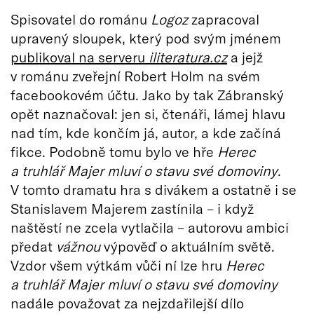
Spisovatel do románu
Logoz
zapracoval
upravený sloupek, který pod svým jménem
publikoval na serveru
iliteratura.cz
a jejž
v románu zveřejní Robert Holm na svém
facebookovém účtu. Jako by tak Zábranský
opět naznačoval: jen si, čtenáři, lámej hlavu
nad tím, kde končím já, autor, a kde začíná
fikce. Podobně tomu bylo ve hře
Herec
a truhlář Majer mluví o stavu své domoviny
.
V tomto dramatu hra s divákem a ostatně i se
Stanislavem Majerem zastínila – i když
naštěstí ne zcela vytlačila – autorovu ambici
předat
vážnou
výpověď o aktuálním světě.
Vzdor všem výtkám vůči ní lze hru
Herec
a truhlář Majer mluví o stavu své domoviny
nadále považovat za nejzdařilejší dílo