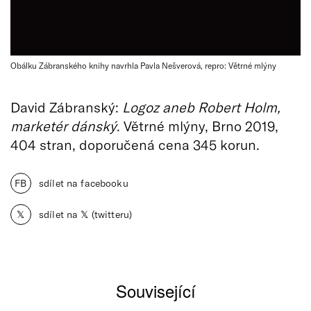
Obálku Zábranského knihy navrhla Pavla Nešverová, repro: Větrné mlýny
David Zábranský:
Logoz aneb Robert Holm,
marketér dánský
. Větrné mlýny, Brno 2019,
404 stran, doporučená cena 345 korun.
FB
sdílet na facebooku
𝕏
sdílet na 𝕏 (twitteru)
Související