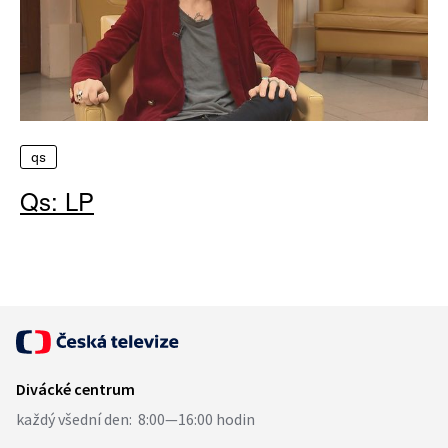
qs
Qs: LP