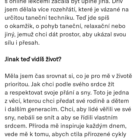
s online lekcemi začala být úplně jiná. Dřív
jsem dělala více rozehřátí, které je vázané na
určitou taneční techniku. Teď jde spíš
o okamžik, o pohyb taneční, relaxační nebo
jiný, jemuž chci dát prostor, aby ukázal svou
sílu i přesah.
Jinak teď vidíš život?
Měla jsem čas srovnat si, co je pro mě v životě
prioritou. Jak chci podle svého srdce žít
a respektovat svoje přání a sny. Toto je jedna
z věcí, kterou chci předat své rodině a dětem
i dalším generacím. Chci, aby lidé věřili ve své
sny, nebáli se snít a aby se řídili vlastním
srdcem. Příroda mě inspiruje každým dnem,
vede mě k tomu, abych ctila přirozené cykly