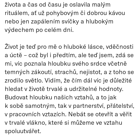
života a čas od času je oslavila malým
rituálem, ať už pohybovým či dobrou kávou
nebo jen zapálením svíčky a hlubokým
výdechem po celém dni.
Život je teď pro mě o hluboké lásce, vděčnosti
a úctě – což byl i předtím, ale teď jsem, zdá se
mi, víc poznala hloubku svého srdce včetně
temných zákoutí, strachů, nejistot, a z toho se
zrodilo světlo. Vidím, že čím dál víc je důležité
hledat v životě trvalé a udržitelné hodnoty.
Budovat hloubku našich vztahů, a to jak
k sobě samotným, tak v partnerství, přátelství,
v pracovních vztazích. Nebát se otevřít a věřit
v trvalé vlákno, které si můžeme ve vztahu
spoluutvářet.