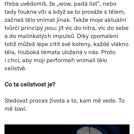
třeba uvědomíš, že „wow, padá list”, nebo
tady foukne vítr a když se to prováže s tělem,
začneš tělo vnímat jinak. Takže moje aktuální
tvůrčí principy jsou: jít víc do nitra, víc do sebe
a do malinkatých impulsů. Díky zpomalení
totiž můžeš lépe cítit své kořeny, každé vlákno
těla, hluboká témata uložená v nás. Proto
i chci, aby moji performeři vnímali tělo
celistvě.
Co ta celistvost je?
Sledovat proces života a to, kam mě vede. To
mě baví.