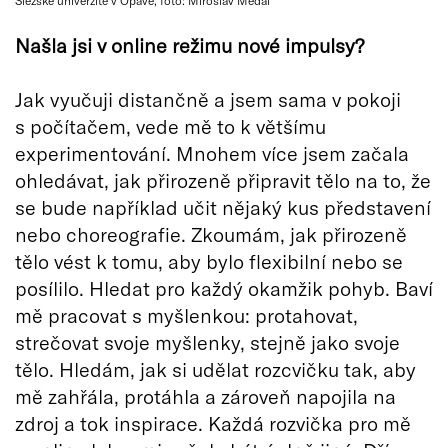
Slezské univerzitě v Opavě, foto: Miroslav Medal
Našla jsi v online režimu nové impulsy?
Jak vyučuji distančně a jsem sama v pokoji
s počítačem, vede mě to k většímu
experimentování. Mnohem více jsem začala
ohledávat, jak přirozeně připravit tělo na to, že
se bude například učit nějaký kus představení
nebo choreografie. Zkoumám, jak přirozeně
tělo vést k tomu, aby bylo flexibilní nebo se
posílilo. Hledat pro každý okamžik pohyb. Baví
mě pracovat s myšlenkou: protahovat,
strečovat svoje myšlenky, stejně jako svoje
tělo. Hledám, jak si udělat rozcvičku tak, aby
mě zahřála, protáhla a zároveň napojila na
zdroj a tok inspirace. Každá rozvička pro mě