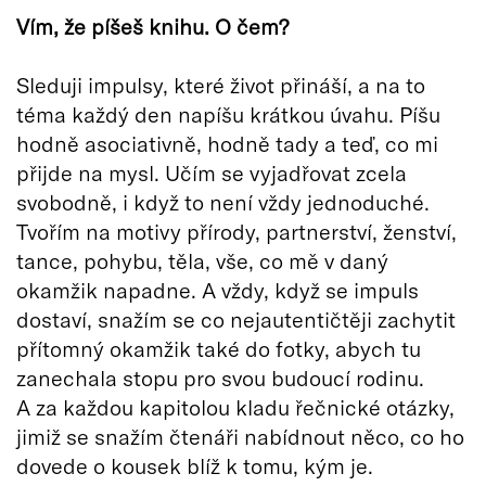
Vím, že píšeš knihu. O čem?
Sleduji impulsy, které život přináší, a na to
téma každý den napíšu krátkou úvahu. Píšu
hodně asociativně, hodně tady a teď, co mi
přijde na mysl. Učím se vyjadřovat zcela
svobodně, i když to není vždy jednoduché.
Tvořím na motivy přírody, partnerství, ženství,
tance, pohybu, těla, vše, co mě v daný
okamžik napadne. A vždy, když se impuls
dostaví, snažím se co nejautentičtěji zachytit
přítomný okamžik také do fotky, abych tu
zanechala stopu pro svou budoucí rodinu.
A za každou kapitolou kladu řečnické otázky,
jimiž se snažím čtenáři nabídnout něco, co ho
dovede o kousek blíž k tomu, kým je.