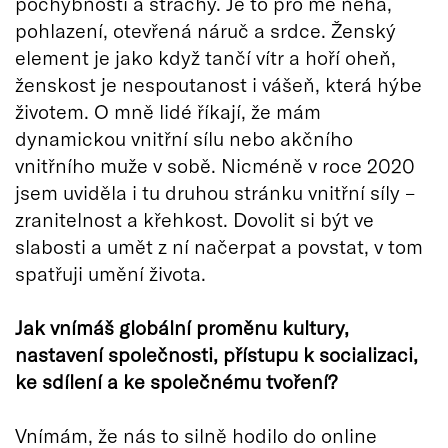
pochybnosti a strachy. Je to pro mě něha,
pohlazení, otevřená náruč a srdce. Ženský
element je jako když tančí vítr a hoří oheň,
ženskost je nespoutanost i vášeň, která hýbe
životem. O mně lidé říkají, že mám
dynamickou vnitřní sílu nebo akčního
vnitřního muže v sobě. Nicméně v roce 2020
jsem uviděla i tu druhou stránku vnitřní síly –
zranitelnost a křehkost. Dovolit si být ve
slabosti a umět z ní načerpat a povstat, v tom
spatřuji umění života.
Jak vnímáš globální proměnu kultury,
nastavení společnosti, přístupu k socializaci,
ke sdílení a ke společnému tvoření?
Vnímám, že nás to silně hodilo do online