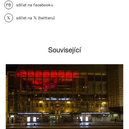
FB
sdílet na facebooku
𝕏
sdílet na 𝕏 (twitteru)
Související