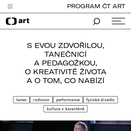
PROGRAM ČT ART
Česká televize
Zpravodajství
Sport
S EVOU ZDVOŘILOU,
iVysílání
TANEČNICÍ
A PEDAGOŽKOU,
TV program
O KREATIVITĚ ŽIVOTA
Pro děti
A O TOM, CO NABÍZÍ
edu
Vše o ČT
tanec
rozhovor
performance
fyzické divadlo
kultura v karanténě