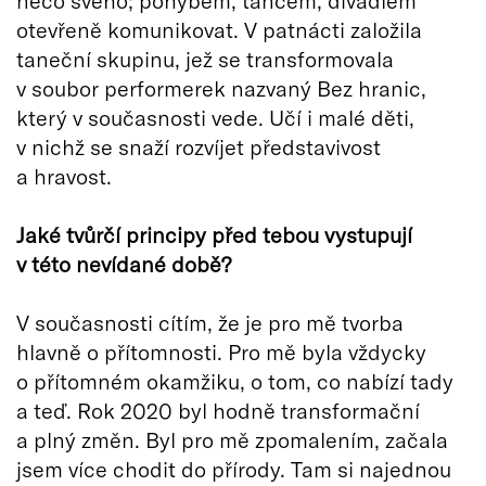
něco svého; pohybem, tancem, divadlem
otevřeně komunikovat. V patnácti založila
taneční skupinu, jež se transformovala
v soubor performerek nazvaný Bez hranic,
který v současnosti vede. Učí i malé děti,
v nichž se snaží rozvíjet představivost
a hravost.
Jaké tvůrčí principy před tebou vystupují
v této nevídané době?
V současnosti cítím, že je pro mě tvorba
hlavně o přítomnosti. Pro mě byla vždycky
o přítomném okamžiku, o tom, co nabízí tady
a teď. Rok 2020 byl hodně transformační
a plný změn. Byl pro mě zpomalením, začala
jsem více chodit do přírody. Tam si najednou