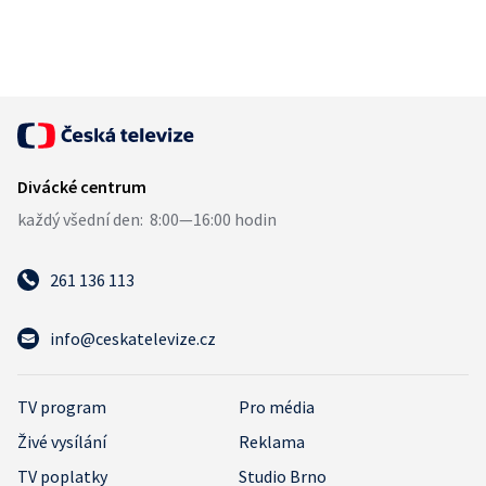
261 136 113
info@ceskatelevize.cz
TV program
Pro média
Živé vysílání
Reklama
TV poplatky
Studio Brno