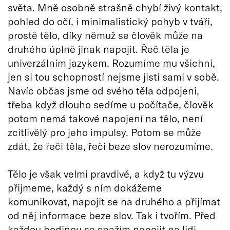
světa. Mně osobně strašně chybí živý kontakt,
pohled do očí, i minimalistický pohyb v tváři,
prostě tělo, díky němuž se člověk může na
druhého úplně jinak napojit. Řeč těla je
univerzálním jazykem. Rozumíme mu všichni,
jen si tou schopností nejsme jisti sami v sobě.
Navíc občas jsme od svého těla odpojeni,
třeba když dlouho sedíme u počítače, člověk
potom nemá takové napojení na tělo, není
zcitlivělý pro jeho impulsy. Potom se může
zdát, že řeči těla, řeči beze slov nerozumíme.
Tělo je však velmi pravdivé, a když tu výzvu
přijmeme, každý s ním dokážeme
komunikovat, napojit se na druhého a přijímat
od něj informace beze slov. Tak i tvořím. Před
každou hodinou se snažím napojit na lidi,