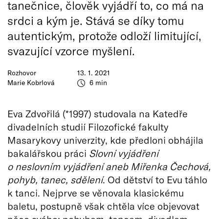
tanečnice, člověk vyjádří to, co má na
srdci a kým je. Stává se díky tomu
autentickým, protože odloží limitující,
svazující vzorce myšlení.
Rozhovor
13. 1. 2021
Marie Kobrlová
6 min
Eva Zdvořilá (*1997) studovala na Katedře
divadelních studií Filozofické fakulty
Masarykovy univerzity, kde předloni obhájila
bakalářskou práci
Slovní vyjádření
o neslovním vyjádření aneb Miřenka Čechová,
pohyb, tanec, sdělení
. Od dětství to Evu táhlo
k tanci. Nejprve se věnovala klasickému
baletu, postupně však chtěla více objevovat