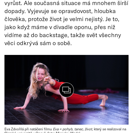
vyrůst. Ale současná situace má mnohem širší
dopady. Vyjevuje se opravdovost, hloubka
člověka, protože život je velmi nejistý. Je to,
jako když máme v divadle oponu, přes niž
vidíme až do backstage, takže svět všechny
věci odkrývá sám o sobě.
Eva Zdvořilá při natáčení filmu
Eva = pohyb, tanec, život
, který se realizoval na