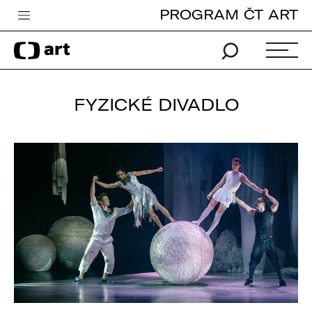
PROGRAM ČT ART
Česká televize
Zpravodajství
Sport
FYZICKÉ DIVADLO
iVysílání
TV program
Pro děti
edu
Vše o ČT