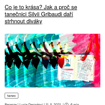
Co je to krása? Jak a proč se
tanečnici Silvii Gribaudi daří
strhnout diváky
tanec
Recenze
Lucie Dercsényi
11. 5. 2021
6 min