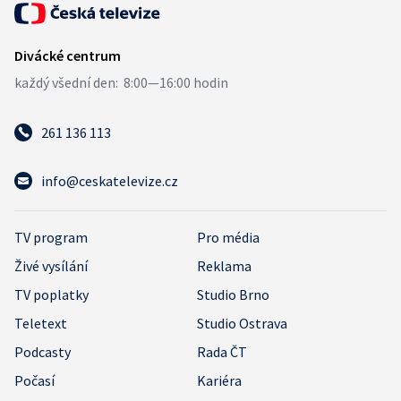
261 136 113
info@ceskatelevize.cz
TV program
Pro média
Živé vysílání
Reklama
TV poplatky
Studio Brno
Teletext
Studio Ostrava
Podcasty
Rada ČT
Počasí
Kariéra