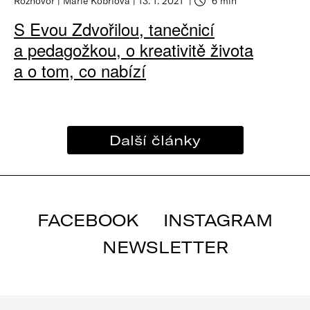
Rozhovor
Marie Kobrlová
13. 1. 2021
6 min
S Evou Zdvořilou, tanečnicí
a pedagožkou, o kreativitě života
a o tom, co nabízí
Další články
FACEBOOK
INSTAGRAM
NEWSLETTER