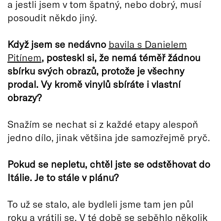
a jestli jsem v tom špatný, nebo dobrý, musí
posoudit někdo jiný.
Když jsem se nedávno
bavila s Danielem
Pitínem
, posteskl si, že nemá t
é
měř žádnou
sbírku svých obrazů, protože je všechny
prodal. Vy kromě vinylů sbíráte i vlastní
obrazy?
Snažím se nechat si z každé etapy alespoň
jedno dílo, jinak většina jde samozřejmě pryč.
Pokud se nepletu, chtěl jste se odstěhovat do
Itálie. Je to stále v plá
nu?
To už se stalo, ale bydleli jsme tam jen půl
roku a vrátili se. V té době se seběhlo několik