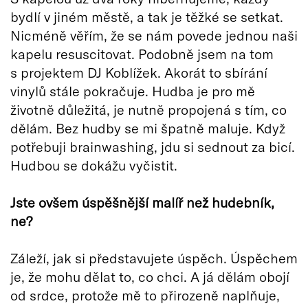
bydlí v jiném městě, a tak je těžké se setkat.
Nicméně věřím, že se nám povede jednou naši
kapelu resuscitovat. Podobně jsem na tom
s projektem DJ Koblížek. Akorát to sbírání
vinylů stále pokračuje. Hudba je pro mě
životně důležitá, je nutně propojená s tím, co
dělám. Bez hudby se mi špatně maluje. Když
potřebuji brainwashing, jdu si sednout za bicí.
Hudbou se dokážu vyčistit.
Jste ovšem úspěšnější malíř než hudební
k,
ne?
Záleží, jak si představujete úspěch. Úspěchem
je, že mohu dělat to, co chci. A já dělám obojí
od srdce, protože mě to přirozeně naplňuje,