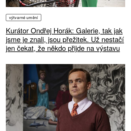
výtvarné umění
Kurátor Ondřej Horák: Galerie, tak jak
jsme je znali, jsou přežitek. Už nestačí
jen čekat, že někdo přijde na výstavu