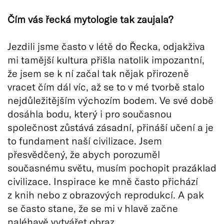
Čím vás řecká mytologie tak zaujala?
Jezdili jsme často v létě do Řecka, odjakživa
mi tamější kultura přišla natolik impozantní,
že jsem se k ní začal tak nějak přirozeně
vracet čím dál víc, až se to v mé tvorbě stalo
nejdůležitějším výchozím bodem. Ve své době
dosáhla bodu, který i pro současnou
společnost zůstává zásadní, přináší učení a je
to fundament naší civilizace. Jsem
přesvědčený, že abych porozuměl
současnému světu, musím pochopit prazáklad
civilizace. Inspirace ke mně často přichází
z knih nebo z obrazových reprodukcí. A pak
se často stane, že se mi v hlavě začne
naléhavě vytvářet obraz.