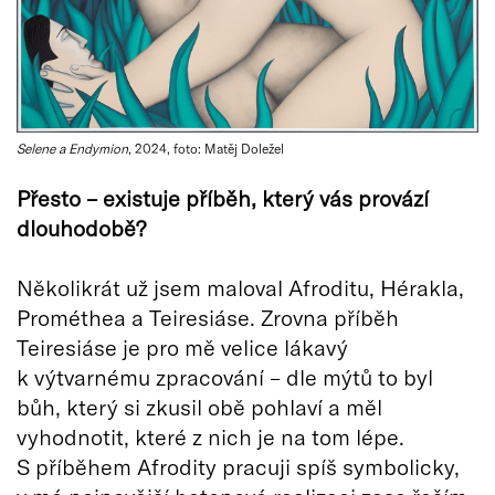
Selene a Endymion
, 2024, foto: Matěj Doležel
Př
esto
– existuje příběh, který vá
s prov
ází
dlouhodobě
?
Několikrát už jsem maloval Afroditu, Hérakla,
Prométhea a Teiresiáse. Zrovna příběh
Teiresiáse je pro mě velice lákavý
k výtvarnému zpracování – dle mýtů to byl
bůh, který si zkusil obě pohlaví a měl
vyhodnotit, které z nich je na tom lépe.
S příběhem Afrodity pracuji spíš symbolicky,