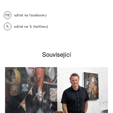
FB
sdílet na facebooku
𝕏
sdílet na 𝕏 (twitteru)
Související