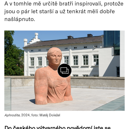
A v tomhle mě určitě bratři inspirovali, protože
jsou o pár let starší a už tenkrát měli dobře
našlápnuto.
Aphrodite
, 2024, foto: Matěj Doležel
Do
česk
é
ho výtvarn
é
ho povědomí jste se