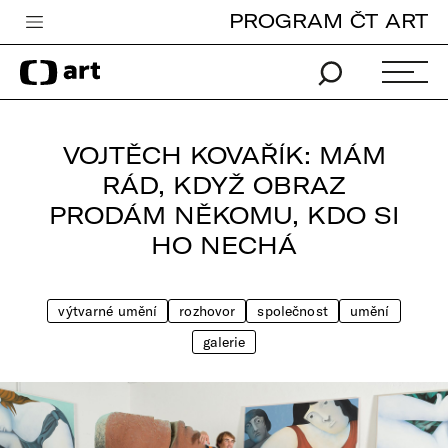
PROGRAM ČT ART
Česká televize
Zpravodajství
Sport
VOJTĚCH KOVAŘÍK: MÁM
iVysílání
RÁD, KDYŽ OBRAZ
PRODÁM NĚKOMU, KDO SI
TV program
HO NECHÁ
Pro děti
edu
výtvarné umění
rozhovor
společnost
umění
Vše o ČT
galerie