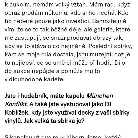
k aukcím, nemám velký vztah. Mám rád, když
obraz prodám někomu, kdo si ho nechá. Kdo
ho nebere pouze jako investici. Samozřejmě
vím, že se to tak běžně děje, ale galerie, které
mě zastupují, se snaží prodávat obrazy tak,
aby se to stávalo co nejméně. Poslední sbírky,
kam se moje díla dostala, jsou muzejní, což je
to nejlepší, co se umělci může přihodit. Dílo
do aukce nepůjde a pomůže mu to
v dlouhodobě kariéře.
Jste i hudebník, máte kapelu
Mü
nchen
Konflikt
. A tak
é
jste vystupoval jako DJ
Koblížek, kdy jste využíval desky z vaší sbírky
vinylů. Jak velká
ta sb
írka je?
S kapelou už dva roky hibernujeme, každý