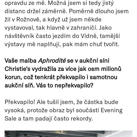
opravdu ze mě. Možná jsem si tedy jistý
distanc držel záměrně. Poměrně dlouho jsem
žil v Rožnově, a když už jsem někde
vystavoval, tak hlavně v zahraničí. Jako
návštěvník často jezdím do Vídně, tamější
výstavy mě naplňují, pak mám chuť tvořit.
Vaš
e malba
Aphrodit
é
se v aukční sí
ni
Christie’s vydra
žila za více jak osm milionů
korun, což
tenkr
át překvapilo i samotnou
aukční síň. Vás to nepřekvapilo?
Překvapilo! Ale tušil jsem, že částka bude
vysoká, protože obraz byl součástí Evening
Sale a tam padají často rekordy.