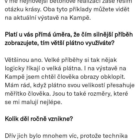
v mé nejnovější betonové realizaci zase řeším
otázku krásy. Oba tyto příklady můžete vidět
na aktuální výstavě na Kampě.
Plat
í u vá
s p
římá úměra, že čím silnější příběh
zobrazujete, tím větší plátno využívá
te?
Většinou ano. Velké příběhy si tak nějak
logicky říkají o velká plátna. I na výstavě na
Kampě jsem chtěl člověka obrazy obklopit.
Mám rád, když plátno svou velikostí přesahuje
měřítko člověka. Jsou to také rozměry, které
se mi malují nejlépe.
Kolik dě
l ro
čně vznikne?
Dřív jich bylo mnohem víc, protože technika