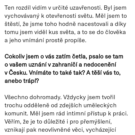
Ten rozdíl vidím v určité uzavřenosti. Byl jsem
vychovávaný k otevřenosti světu. Měl jsem to
štěstí, že jsme toho hodně nacestovali a díky
tomu jsem viděl kus světa, a to se do člověka
a jeho vnímání prostě propíše.
Cokoliv jsem o vás zatím četla, psalo se tam
o vašem uznání v zahraničí a nedocenění
v Česku. Vnímá
te to tak
é
tak? A t
ěší vás to,
anebo trápí
?
Všechno dohromady. Vždycky jsem tvořil
trochu odděleně od zdejších uměleckých
komunit. Měl jsem rád intimní přístup k práci.
Věřím, že je to důležité i pro přemýšlení,
vznikají pak neovlivněné věci, vycházející