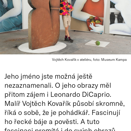
Vojtěch Kovařík v ateliéru, foto: Museum Kampa
Jeho jméno jste možná ještě
nezaznamenali. O jeho obrazy měl
přitom zájem i Leonardo DiCaprio.
Malíř Vojtěch Kovařík působí skromně,
říká o sobě, že je pohádkář. Fascinují
ho řecké báje a pověsti. A tuto
fascinaci promítá i do svých obrazů