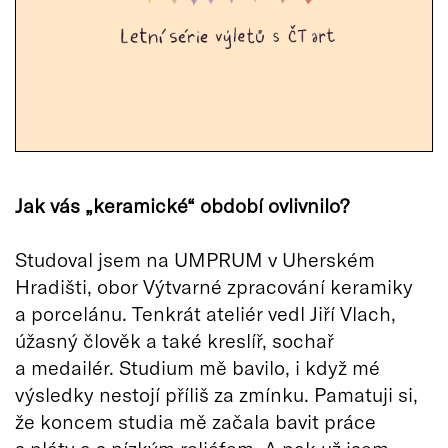
Jak vás „keramické“ období ovlivnilo?
Studoval jsem na UMPRUM v Uherském
Hradišti, obor Výtvarné zpracování keramiky
a porcelánu. Tenkrát ateliér vedl Jiří Vlach,
úžasný člověk a také kreslíř, sochař
a medailér. Studium mě bavilo, i když mé
výsledky nestojí příliš za zmínku. Pamatuji si,
že koncem studia mě začala bavit práce
s pláty a s nízkým reliéfem. A pak už jsem