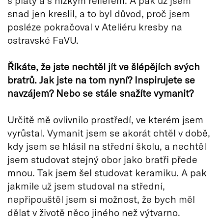
snad jen kreslil, a to byl důvod, proč jsem
posléze pokračoval v Ateliéru kresby na
ostravské FaVU.
Říkáte, že jste nechtěl jít ve šl
é
pějích svých
bratrů. Jak jste na tom nyní? Inspirujete se
navzájem? Nebo se stále snažíte vymanit?
Určitě mě ovlivnilo prostředí, ve kterém jsem
vyrůstal. Vymanit jsem se akorát chtěl v době,
kdy jsem se hlásil na střední školu, a nechtěl
jsem studovat stejný obor jako bratři přede
mnou. Tak jsem šel studovat keramiku. A pak
jakmile už jsem studoval na střední,
nepřipouštěl jsem si možnost, že bych měl
dělat v životě něco jiného než výtvarno.