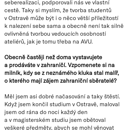
seberealizaci, podporovali nás ve vlastní
cestě. Taky si myslím, že tvorba studentů
v Ostravě může být i o něco větší příležitostí
k nalezení sebe sama a obecně není tak silně
ovlivněná tvorbou vedoucích osobností
ateliérů, jak je tomu třeba na AVU.
Obecně častěji než doma vystavujete
a prodáváte v zahraničí. Vzpomenete si na
milník, kdy se z neznám
é
ho kluka stal malíř,
o kter
é
ho mají zájem zahraniční sbě
ratel
é
?
Měl jsem asi dobré načasování a taky štěstí.
Když jsem končil studium v Ostravě, maloval
jsem od rána do noci každý den
a v magisterském studiu jsem obětoval
veškeré předměty, abych se mohl věnovat