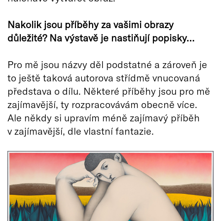
Nakolik jsou příběhy za vašimi obrazy
důležit
é
? Na v
ýstavě je nastiňují popisky…
Pro mě jsou názvy děl podstatné a zároveň je
to ještě taková autorova střídmě vnucovaná
představa o dílu. Některé příběhy jsou pro mě
zajímavější, ty rozpracovávám obecně více.
Ale někdy si upravím méně zajímavý příběh
v zajímavější, dle vlastní fantazie.