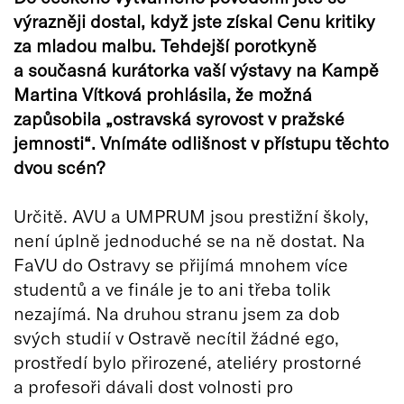
výrazněji dostal, když jste získal Cenu kritiky
za mladou malbu. Tehdejší porotkyně
a sou
časná kurátorka vaší výstavy na Kampě
Martina Vítková prohlásila, že možná
zapůsobila „ostravská syrovost v pražsk
é
jemnosti
“
. Vnímáte odlišnost v přístupu těchto
dvou sc
é
n?
Určitě. AVU a UMPRUM jsou prestižní školy,
není úplně jednoduché se na ně dostat. Na
FaVU do Ostravy se přijímá mnohem více
studentů a ve finále je to ani třeba tolik
nezajímá. Na druhou stranu jsem za dob
svých studií v Ostravě necítil žádné ego,
prostředí bylo přirozené, ateliéry prostorné
a profesoři dávali dost volnosti pro