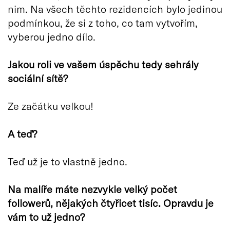
nim. Na všech těchto rezidencích bylo jedinou
podmínkou, že si z toho, co tam vytvořím,
vyberou jedno dílo.
Jakou roli ve vašem úspěchu tedy sehrá
ly
soci
ální sítě
?
Ze začátku velkou!
A teď
?
Teď už je to vlastně jedno.
Na malíře máte nezvykle velký poč
et
follower
ů, nějaký
ch
č
ty
řicet tisíc. Opravdu je
vá
m to u
ž jedno?