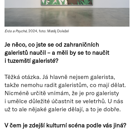
Érós a Psyché
, 2024, foto: Matěj Doležel
Je n
ěco, co jste se od zahraniční
ch
galerist
ů nauč
il
– a měli by se to naučit
i tuzemští galerist
é
?
Těžká otázka. Já hlavně nejsem galerista,
takže nemohu radit galeristům, co mají dělat.
Nicméně určitě vnímám, že je pro galeristy
i umělce důležité účastnit se veletrhů. U nás
už to ale nějaké galerie dělají, a to je dobře.
V čem je zdejší kulturní
sc
é
na podle vás jiná
?