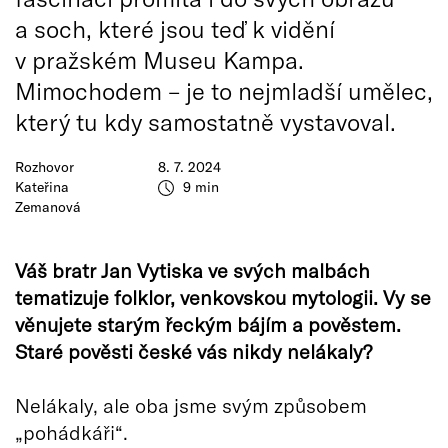
a soch, které jsou teď k vidění
v pražském Museu Kampa.
Mimochodem – je to nejmladší umělec,
který tu kdy samostatně vystavoval.
Rozhovor
8. 7. 2024
Kateřina
9 min
Zemanová
Váš bratr Jan Vytiska ve svý
ch malb
ách
tematizuje folklor, venkovskou mytologii. Vy se
věnujete starým řeckým bájím a pověstem.
Star
é
pověsti česk
é
vás nikdy nelá
kaly?
Nelákaly, ale oba jsme svým způsobem
„pohádkáři“.