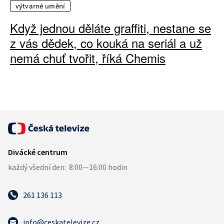
výtvarné umění
Když jednou děláte graffiti, nestane se
z vás dědek, co kouká na seriál a už
nemá chuť tvořit, říká Chemis
261 136 113
info@ceskatelevize.cz