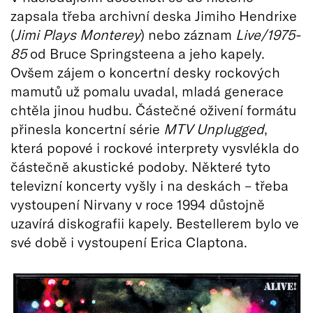
zapsala třeba archivní deska Jimiho Hendrixe
(
Jimi Plays Monterey
) nebo záznam
Live/1975-
85
od Bruce Springsteena a jeho kapely.
Ovšem zájem o koncertní desky rockových
mamutů už pomalu uvadal, mladá generace
chtěla jinou hudbu. Částečné oživení formátu
přinesla koncertní série
MTV Unplugged
,
která popové i rockové interprety vysvlékla do
částečně akustické podoby. Některé tyto
televizní koncerty vyšly i na deskách – třeba
vystoupení Nirvany v roce 1994 důstojně
uzavírá diskografii kapely. Bestellerem bylo ve
své době i vystoupení Erica Claptona.