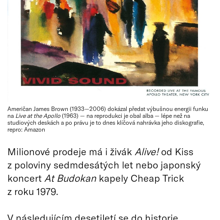
Američan James Brown (1933—2006) dokázal předat výbušnou energii funku
na
Live at the Apollo
(1963) — na reprodukci je obal alba — lépe než na
studiových deskách a po právu je to dnes klíčová nahrávka jeho diskografie,
repro: Amazon
Milionové prodeje má i živák
Alive!
od Kiss
z poloviny sedmdesátých let nebo japonský
koncert
At Budokan
kapely Cheap Trick
z roku 1979.
V následujícím desetiletí se do historie