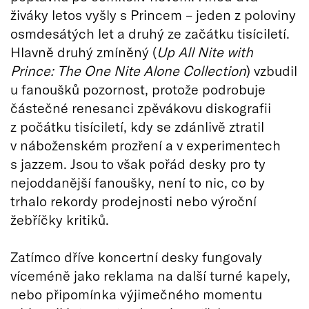
živáky letos vyšly s Princem – jeden z poloviny
osmdesátých let a druhý ze začátku tisíciletí.
Hlavně druhý zmíněný (
Up All Nite with
Prince: The One Nite Alone Collection
) vzbudil
u fanoušků pozornost, protože podrobuje
částečné renesanci zpěvákovu diskografii
z počátku tisíciletí, kdy se zdánlivě ztratil
v náboženském prozření a v experimentech
s jazzem. Jsou to však pořád desky pro ty
nejoddanější fanoušky, není to nic, co by
trhalo rekordy prodejnosti nebo výroční
žebříčky kritiků.
Zatímco dříve koncertní desky fungovaly
víceméně jako reklama na další turné kapely,
nebo připomínka výjimečného momentu