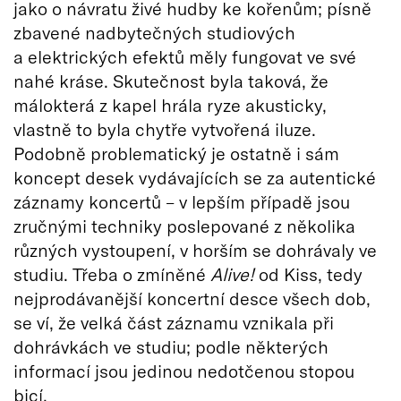
jako o návratu živé hudby ke kořenům; písně
zbavené nadbytečných studiových
a elektrických efektů měly fungovat ve své
nahé kráse. Skutečnost byla taková, že
málokterá z kapel hrála ryze akusticky,
vlastně to byla chytře vytvořená iluze.
Podobně problematický je ostatně i sám
koncept desek vydávajících se za autentické
záznamy koncertů – v lepším případě jsou
zručnými techniky poslepované z několika
různých vystoupení, v horším se dohrávaly ve
studiu. Třeba o zmíněné
Alive!
od Kiss, tedy
nejprodávanější koncertní desce všech dob,
se ví, že velká část záznamu vznikala při
dohrávkách ve studiu; podle některých
informací jsou jedinou nedotčenou stopou
bicí.