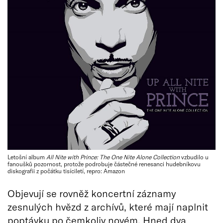
Letošní album
All Nite with Prince: The One Nite Alone Collection
vzbudilo u
fanoušků pozornost, protože podrobuje částečné renesanci hudebníkovu
diskografii z počátku tisíciletí, repro: Amazon
Objevují se rovněž koncertní záznamy
zesnulých hvězd z archívů, které mají naplnit
poptávku po čemkoliv novém. Hned dva