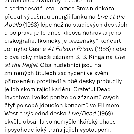
Zlatou érou živáků byla šedesátá
a sedmdesátá léta. James Brown dokázal
předat výbušnou energii funku na
Live at the
Apollo
(1963) lépe než na studiových deskách
a po právu je to dnes klíčová nahrávka jeho
diskografie. Ikonický je „vězeňský“ koncert
Johnyho Cashe
At Folsom Prison
(1968) nebo
o dva roky mladší záznam B. B. Kinga na
Live
at the Regal
. Oba hudebníci jsou na
zmíněných titulech zachyceni ve svém
přirozeném prostředí a obě desky probudily
jejich skomírající kariéru. Grateful Dead
investovali velké peníze do záznamů svých
čtyř po sobě jdoucích koncertů ve Fillmore
West a výsledná deska
Live/Dead
(1969)
skvěle obsáhla volnomyšlenkářský chaos
i psychedelický trans jejich vystoupení.