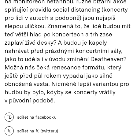
na monitorech netáhnou, různé bizarní akce
splňující pravidla social distancing (koncerty
pro lidi v autech a podobně) jsou nejspíš
slepou uličkou. Znamená to, že lidé budou mít
teď větší hlad po koncertech a trh zase
zaplaví živé desky? A budou je kapely
nahrávat před prázdnými koncertními sály,
jako to udělali v úvodu zmínění Deafheaven?
Možná nás čeká renesance formátu, který
ještě před půl rokem vypadal jako silně
obnošená vesta. Nicméně lepší variantou pro
hudbu by bylo, kdyby se koncerty vrátily
v původní podobě.
FB
sdílet na facebooku
𝕏
sdílet na 𝕏 (twitteru)