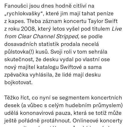
Fanoušci jsou dnes hodně citliví na
„rychlokvašky“, které jim mají tahat peníze
z kapes. Třeba záznam koncertu Taylor Swift
z roku 2008, který letos vyšel pod titulem
Live
from Clear Channel Stripped
, se podle
dosavadních statistik prodala necelá
půlstovka(!) kusů. Svoji roli v tom sehrála
skutečnost, že desku vydal po vlastní ose
nový majitel katalogu Swiftové a sama
zpěvačka vyhlásila, že lidé mají desku
bojkotovat.
Těžko říct, co nyní se segmentem koncertních
desek (a vůbec s celým hudebním průmyslem)
udělá kononavirová pauza, která se totiž může
ještě pořádně protáhnout. Onlineové koncerty