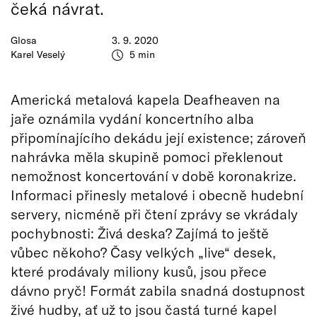
čeká návrat.
Glosa
3. 9. 2020
Karel Veselý
5 min
Americká metalová kapela Deafheaven na
jaře oznámila vydání koncertního alba
připomínajícího dekádu její existence; zároveň
nahrávka měla skupině pomoci překlenout
nemožnost koncertování v době koronakrize.
Informaci přinesly metalové i obecně hudební
servery, nicméně při čtení zprávy se vkrádaly
pochybnosti: Živá deska? Zajímá to ještě
vůbec někoho? Časy velkých „live“ desek,
které prodávaly miliony kusů, jsou přece
dávno pryč! Formát zabila snadná dostupnost
živé hudby, ať už to jsou častá turné kapel