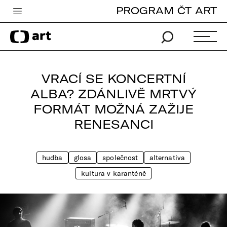
PROGRAM ČT ART
Česká televize
Zpravodajství
Sport
VRACÍ SE KONCERTNÍ
iVysílání
ALBA? ZDÁNLIVĚ MRTVÝ
FORMÁT MOŽNÁ ZAŽIJE
TV program
RENESANCI
Pro děti
edu
hudba
glosa
společnost
alternativa
Vše o ČT
kultura v karanténě