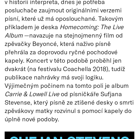
v historii interpreta, dnes je potřeba
posluchače zaujmout originálními verzemi
písní, které už má oposlouchané. Takovým
příkladem je deska
Homecoming: The Live
Album
—navazuje na stejnojmenný film od
zpěvačky Beyoncé, která naživo písně
přehrála za doprovodu ryčné pochodové
kapely. Koncert v této podobě proběhl jen
dvakrát (na festivalu Coachella 2018), tudíž
publikace nahrávky má svoji logiku.
Výjimečným počinem na tomto poli je album
Carrie & Lowell Live
od písničkáře Sufjana
Stevense, který písně ze ztišené desky o smrti
zpěvákovy matky rozvinul s pomocí kapely do
úplně nové podoby.