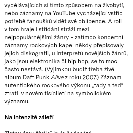
vydělávajících si tímto způsobem na živobytí,
nebo záznamy na YouTube vycházející vstříc
potřebě fanoušků vidět své oblíbence. A roli
v tom hraje i střídání stráží mezi
nejpopulárnějšími žánry – zatímco koncertní
záznamy rockových kapel někdy přepisovaly
jejich diskografii, u interpretů novějších žánrů,
jako jsou elektronika či hip hop, se to moc
často nestává. (Výjimkou budiž třeba živé
album Daft Punk
Alive
z roku 2007.) Záznam
autentického rockového výkonu „tady a teď“
ztratil v novém tisíciletí na symbolickém
významu.
Na intenzitě záleží