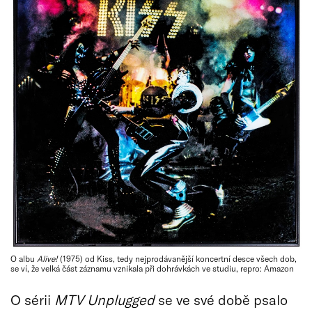
O albu
Alive!
(1975) od Kiss, tedy nejprodávanější koncertní desce všech dob,
se ví, že velká část záznamu vznikala při dohrávkách ve studiu, repro: Amazon
O sérii
MTV Unplugged
se ve své době psalo