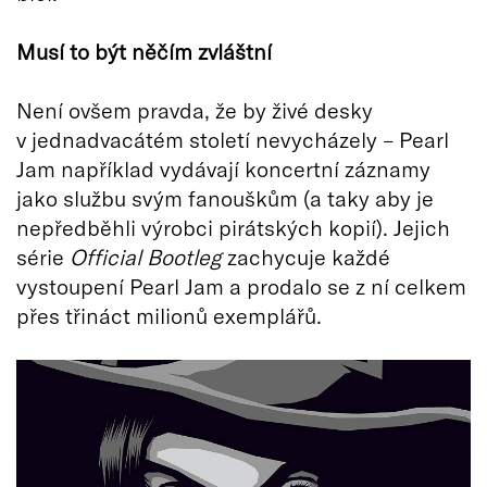
Musí to být něčím zvláštní
Není ovšem pravda, že by živé desky
v jednadvacátém století nevycházely – Pearl
Jam například vydávají koncertní záznamy
jako službu svým fanouškům (a taky aby je
nepředběhli výrobci pirátských kopií). Jejich
série
Official Bootleg
zachycuje každé
vystoupení Pearl Jam a prodalo se z ní celkem
přes třináct milionů exemplářů.