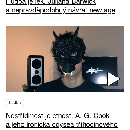
Hudba je lék. Juliana Barwick
a nepravděpodobný návrat new age
hudba
Nestřídmost je ctnost. A. G. Cook
a jeho ironická odysea tříhodinového