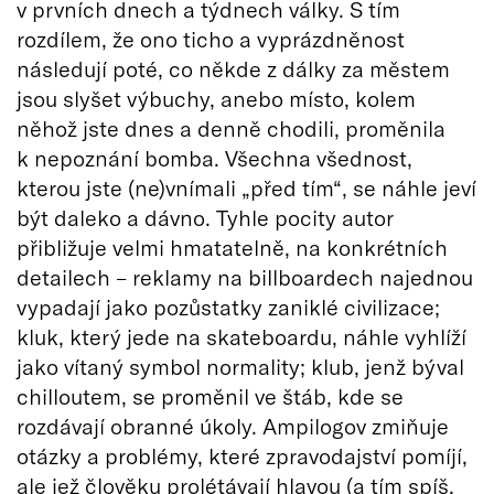
v prvních dnech a týdnech války. S tím
rozdílem, že ono ticho a vyprázdněnost
následují poté, co někde z dálky za městem
jsou slyšet výbuchy, anebo místo, kolem
něhož jste dnes a denně chodili, proměnila
k nepoznání bomba. Všechna všednost,
kterou jste (ne)vnímali „před tím“, se náhle jeví
být daleko a dávno. Tyhle pocity autor
přibližuje velmi hmatatelně, na konkrétních
detailech – reklamy na billboardech najednou
vypadají jako pozůstatky zaniklé civilizace;
kluk, který jede na skateboardu, náhle vyhlíží
jako vítaný symbol normality; klub, jenž býval
chilloutem, se proměnil ve štáb, kde se
rozdávají obranné úkoly. Ampilogov zmiňuje
otázky a problémy, které zpravodajství pomíjí,
ale jež člověku prolétávají hlavou (a tím spíš,