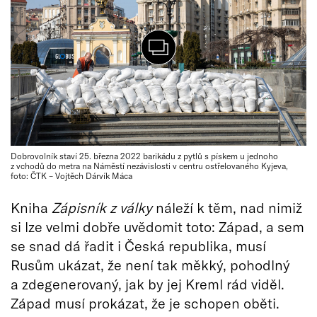
Dobrovolník staví 25. března 2022 barikádu z pytlů s pískem u jednoho
z vchodů do metra na Náměstí nezávislosti v centru ostřelovaného Kyjeva,
foto: ČTK – Vojtěch Dárvík Máca
Kniha
Zápisník z války
náleží k těm, nad nimiž
si lze velmi dobře uvědomit toto: Západ, a sem
se snad dá řadit i Česká republika, musí
Rusům ukázat, že není tak měkký, pohodlný
a zdegenerovaný, jak by jej Kreml rád viděl.
Západ musí prokázat, že je schopen oběti.