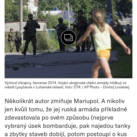
Východ Ukrajiny, červenec 2014. Vojáci ukrajinské vládní armády hlídkují ve
městě Lysyčansk v Luhanské oblasti, foto: ČTK / AP Photo – Dmitrij Lovetskij
Několikrát autor zmiňuje Mariupol. A nikoliv
jen kvůli tomu, že jej ruská armáda příkladně
zdevastovala po svém způsobu (nejprve
vybraný úsek bombarduje, pak najedou tanky
a zbytky staveb dobijí, potom postoupí o kus