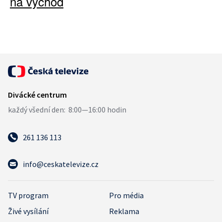
na východ
261 136 113
info@ceskatelevize.cz
TV program
Pro média
Živé vysílání
Reklama