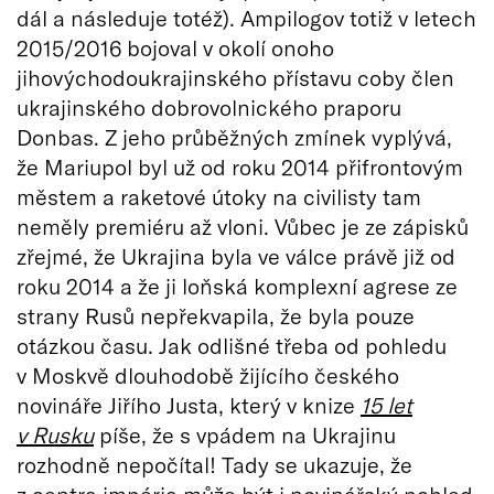
dál a následuje totéž). Ampilogov totiž v letech
2015/2016 bojoval v okolí onoho
jihovýchodoukrajinského přístavu coby člen
ukrajinského dobrovolnického praporu
Donbas. Z jeho průběžných zmínek vyplývá,
že Mariupol byl už od roku 2014 přifrontovým
městem a raketové útoky na civilisty tam
neměly premiéru až vloni. Vůbec je ze zápisků
zřejmé, že Ukrajina byla ve válce právě již od
roku 2014 a že ji loňská komplexní agrese ze
strany Rusů nepřekvapila, že byla pouze
otázkou času. Jak odlišné třeba od pohledu
v Moskvě dlouhodobě žijícího českého
novináře Jiřího Justa, který v knize
15 let
v Rusku
píše, že s vpádem na Ukrajinu
rozhodně nepočítal! Tady se ukazuje, že
z centra impéria může být i novinářský pohled