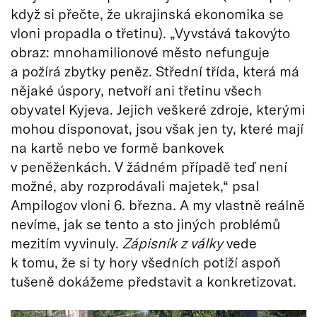
když si přečte, že ukrajinská ekonomika se
vloni propadla o třetinu). „Vyvstává takovýto
obraz: mnohamilionové město nefunguje
a požírá zbytky peněz. Střední třída, která má
nějaké úspory, netvoří ani třetinu všech
obyvatel Kyjeva. Jejich veškeré zdroje, kterými
mohou disponovat, jsou však jen ty, které mají
na kartě nebo ve formě bankovek
v peněženkách. V žádném případě teď není
možné, aby rozprodávali majetek,“ psal
Ampilogov vloni 6. března. A my vlastně reálně
nevíme, jak se tento a sto jiných problémů
mezitím vyvinuly.
Zápisník z války
vede
k tomu, že si ty hory všedních potíží aspoň
tušeně dokážeme představit a konkretizovat.