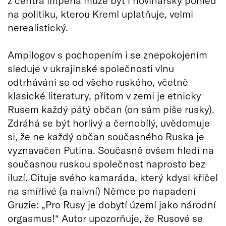
na politiku, kterou Kreml uplatňuje, velmi
nerealistický.
Ampilogov s pochopením i se znepokojením
sleduje v ukrajinské společnosti vlnu
odtrhávání se od všeho ruského, včetně
klasické literatury, přitom v zemi je etnicky
Rusem každý pátý občan (on sám píše rusky).
Zdráhá se být horlivý a černobílý, uvědomuje
si, že ne každý občan současného Ruska je
vyznavačen Putina. Současně ovšem hledí na
současnou ruskou společnost naprosto bez
iluzí. Cituje svého kamaráda, který kdysi křičel
na smířlivé (a naivní) Němce po napadení
Gruzie: „Pro Rusy je dobytí území jako národní
orgasmus!“ Autor upozorňuje, že Rusové se