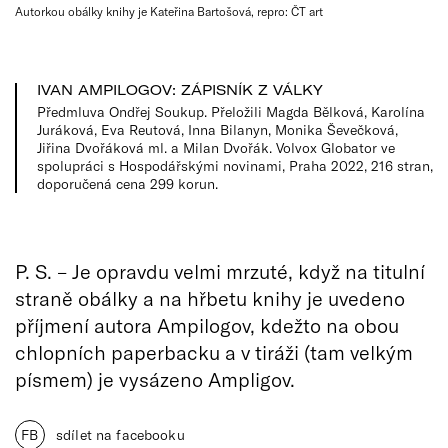
Autorkou obálky knihy je Kateřina Bartošová, repro: ČT art
IVAN AMPILOGOV: ZÁPISNÍK Z VÁLKY
Předmluva Ondřej Soukup. Přeložili Magda Bělková, Karolína
Juráková, Eva Reutová, Inna Bilanyn, Monika Ševečková,
Jiřina Dvořáková ml. a Milan Dvořák. Volvox Globator ve
spolupráci s Hospodářskými novinami, Praha 2022, 216 stran,
doporučená cena 299 korun.
P. S. – Je opravdu velmi mrzuté, když na titulní
straně obálky a na hřbetu knihy je uvedeno
příjmení autora Ampilogov, kdežto na obou
chlopních paperbacku a v tiráži (tam velkým
písmem) je vysázeno Ampligov.
FB
sdílet na facebooku