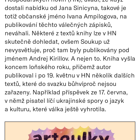
dostali nabídku od Jana Sinicyna, takové je
totiž občanské jméno Ivana Ampilogova, na
publikování těchto válečných zápisků,
neváhali. Některé z textů knihy lze v HN
skutečně dohledat, ovšem Soukup už
nevysvětluje, proč tam byly publikovány pod
jménem Andrej Kirillov. A nejen to. Kniha vyšla
koncem loňského roku, přičemž autor
publikoval i po 19. květnu v HN několik dalších
textů, které do svazku bůhvíproč nejsou
zařazeny. Například příspěvek ze 17. června,
v němž pisatel líčí ukrajinské spory o jazyk
a kulturu, které válka ještě vyhrotila.