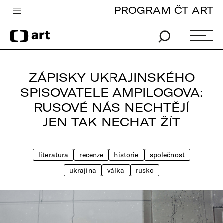
PROGRAM ČT ART
Česká televize
Zpravodajství
Sport
ZÁPISKY UKRAJINSKÉHO
iVysílání
SPISOVATELE AMPILOGOVA:
RUSOVÉ NÁS NECHTĚJÍ
TV program
JEN TAK NECHAT ŽÍT
Pro děti
edu
literatura
recenze
historie
společnost
Vše o ČT
ukrajina
válka
rusko