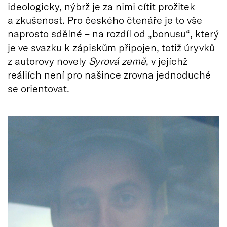
ideologicky, nýbrž je za nimi cítit prožitek
a zkušenost. Pro českého čtenáře je to vše
naprosto sdělné – na rozdíl od „bonusu“, který
je ve svazku k zápiskům připojen, totiž úryvků
z autorovy novely
Syrová země
, v jejíchž
reáliích není pro našince zrovna jednoduché
se orientovat.