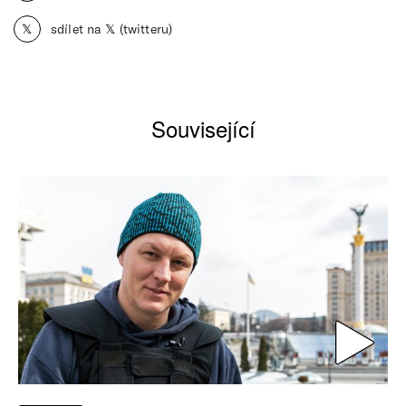
𝕏
sdílet na 𝕏 (twitteru)
Související