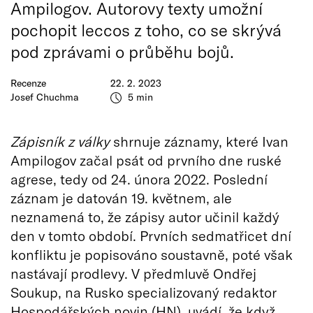
Ampilogov. Autorovy texty umožní
pochopit leccos z toho, co se skrývá
pod zprávami o průběhu bojů.
Recenze
22. 2. 2023
Josef Chuchma
5 min
Zápisník z války
shrnuje záznamy, které Ivan
Ampilogov začal psát od prvního dne ruské
agrese, tedy od 24. února 2022. Poslední
záznam je datován 19. květnem, ale
neznamená to, že zápisy autor učinil každý
den v tomto období. Prvních sedmatřicet dní
konfliktu je popisováno soustavně, poté však
nastávají prodlevy. V předmluvě Ondřej
Soukup, na Rusko specializovaný redaktor
Hospodářských novin (HN), uvádí, že když