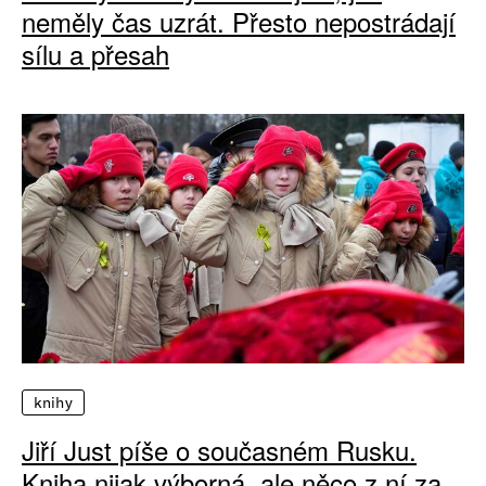
neměly čas uzrát. Přesto nepostrádají
sílu a přesah
knihy
Jiří Just píše o současném Rusku.
Kniha nijak výborná, ale něco z ní za