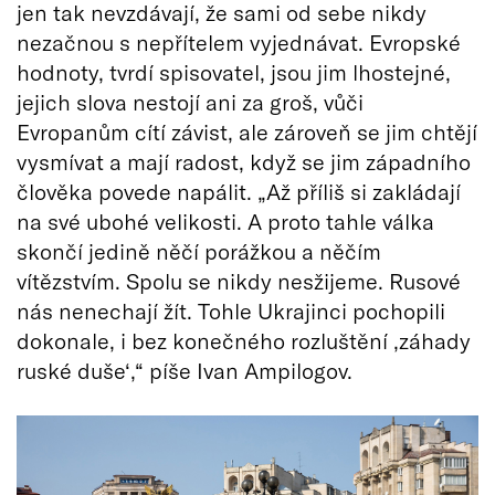
jen tak nevzdávají, že sami od sebe nikdy
nezačnou s nepřítelem vyjednávat. Evropské
hodnoty, tvrdí spisovatel, jsou jim lhostejné,
jejich slova nestojí ani za groš, vůči
Evropanům cítí závist, ale zároveň se jim chtějí
vysmívat a mají radost, když se jim západního
člověka povede napálit. „Až příliš si zakládají
na své ubohé velikosti. A proto tahle válka
skončí jedině něčí porážkou a něčím
vítězstvím. Spolu se nikdy nesžijeme. Rusové
nás nenechají žít. Tohle Ukrajinci pochopili
dokonale, i bez konečného rozluštění ‚záhady
ruské duše‘,“ píše Ivan Ampilogov.