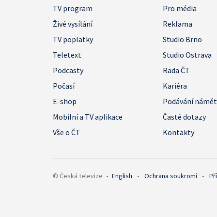
TV program
Pro média
Živé vysílání
Reklama
TV poplatky
Studio Brno
Teletext
Studio Ostrava
Podcasty
Rada ČT
Počasí
Kariéra
E-shop
Podávání námě
Mobilní a TV aplikace
Časté dotazy
Vše o ČT
Kontakty
© Česká televize
•
English
•
Ochrana soukromí
•
Př