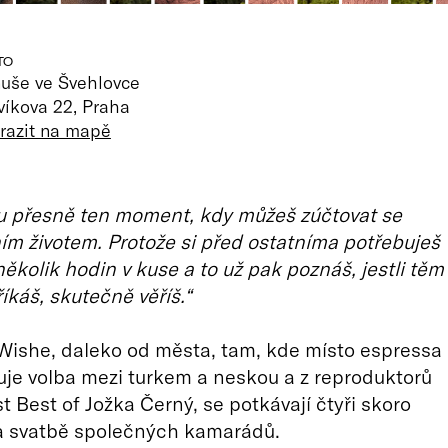
TO
uše ve Švehlovce
víkova 22, Praha
razit na mapě
u přesně ten moment, kdy můžeš zúčtovat se
ím životem. Protože si před ostatníma potřebuješ
několik hodin v kuse a to už pak poznáš, jestli těm
íkáš, skutečně věříš.“
 Wishe, daleko od města, tam, kde místo espressa
uje volba mezi turkem a neskou a z reproduktorů
st Best of Jožka Černý, se potkávají čtyři skoro
na svatbě společných kamarádů.