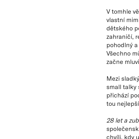
V tomhle věk
vlastní mim
dětského p
zahraničí, 
pohodlný a 
Všechno mů
začne mluvi
Mezi sladk
small talky 
přichází poc
tou nejlepš
28 let a zu
společenské
chvíli, kdy