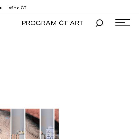
du
Vše o ČT
PROGRAM ČT ART