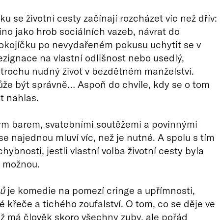
u se životní cesty začínají rozcházet víc než dřív:
ino jako hrob sociálních vazeb, návrat do
okojíčku po nevydařeném pokusu uchytit se v
rezignace na vlastní odlišnost nebo usedlý,
trochu nudný život v bezdětném manželství.
že být správně… Aspoň do chvíle, kdy se o tom
t nahlas.
ým barem, svatebními soutěžemi a povinnými
se najednou mluví víc, než je nutné. A spolu s tím
hybnosti, jestli vlastní volba životní cesty byla
í možnou.
bů
je komedie na pomezí cringe a upřímnosti,
 křeče a tichého zoufalství. O tom, co se děje ve
 už má člověk skoro všechny zuby, ale pořád