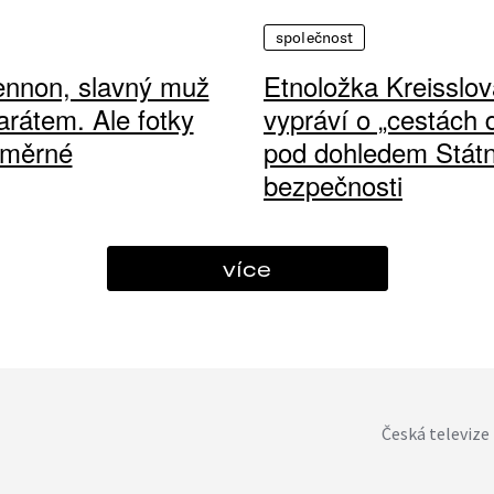
společnost
ennon, slavný muž
Etnoložka Kreisslov
arátem. Ale fotky
vypráví o „cestách
ůměrné
pod dohledem Státn
bezpečnosti
více
Česká televize 