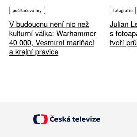
počítačové hry
fotografie
V budoucnu není nic než
Julian L
kulturní válka: Warhammer
s fotoap
40 000, Vesmírní mariňáci
tvoří pr
a krajní pravice