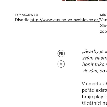
TYP AKCE
WEB
MÍS
Divadlo
http://www.venuse-ve-svehlovce.cz/
Ven
Sla
zob
„Svatby jso
FB
svým vlastn
honit triko 
𝕏
slovům, co ř
V resortu z
pořád exist
hraje playli
třicátníci 