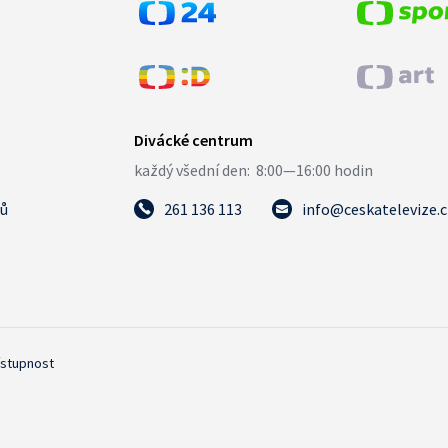
tů
261 136 113
info@ceskatelevize.
ístupnost