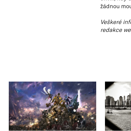
žádnou mou
Veškeré inf
redakce we