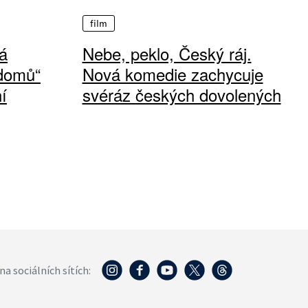
film
á
Nebe, peklo, Český ráj.
 domů“
Nová komedie zachycuje
í
svéráz českých dovolených
na sociálních sítích: