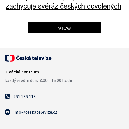
zachycuje svéráz českých dovolených
více
261 136 113
info@ceskatelevize.cz