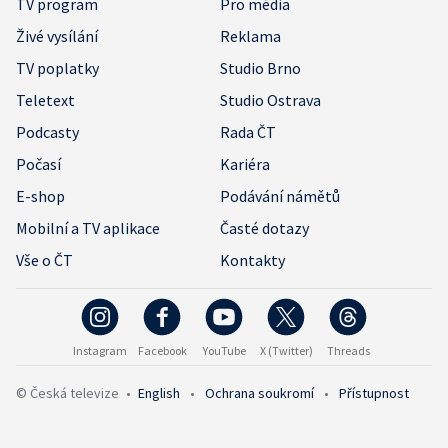
TV program
Pro média
Živé vysílání
Reklama
TV poplatky
Studio Brno
Teletext
Studio Ostrava
Podcasty
Rada ČT
Počasí
Kariéra
E-shop
Podávání námětů
Mobilní a TV aplikace
Časté dotazy
Vše o ČT
Kontakty
Instagram
Facebook
YouTube
X (Twitter)
Threads
© Česká televize
•
English
•
Ochrana soukromí
•
Přístupnost