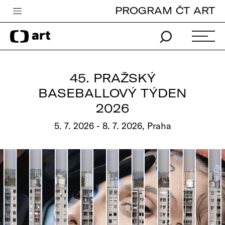
PROGRAM ČT ART
Česká televize
Zpravodajství
Sport
45. PRAŽSKÝ
iVysílání
BASEBALLOVÝ TÝDEN
2026
TV program
5. 7. 2026 - 8. 7. 2026, Praha
Pro děti
edu
Vše o ČT