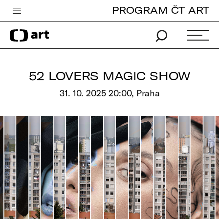
PROGRAM ČT ART
Česká televize
Zpravodajství
Sport
52 LOVERS MAGIC SHOW
iVysílání
31. 10. 2025 20:00, Praha
TV program
Pro děti
edu
Vše o ČT