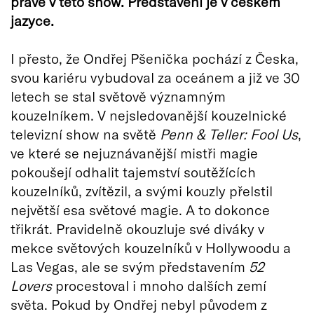
právě v této show. Představení je v českém
jazyce.
I přesto, že Ondřej Pšenička pochází z Česka,
svou kariéru vybudoval za oceánem a již ve 30
letech se stal světově významným
kouzelníkem. V nejsledovanější kouzelnické
televizní show na světě
Penn & Teller: Fool Us
,
ve které se nejuznávanější mistři magie
pokoušejí odhalit tajemství soutěžících
kouzelníků, zvítězil, a svými kouzly přelstil
největší esa světové magie. A to dokonce
třikrát. Pravidelně okouzluje své diváky v
mekce světových kouzelníků v Hollywoodu a
Las Vegas, ale se svým představením
52
Lovers
procestoval i mnoho dalších zemí
světa. Pokud by Ondřej nebyl původem z