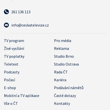
261 136 113
info@ceskatelevize.cz
TV program
Pro média
Živé vysílání
Reklama
TV poplatky
Studio Brno
Teletext
Studio Ostrava
Podcasty
Rada ČT
Počasí
Kariéra
E-shop
Podávání námětů
Mobilní a TV aplikace
Časté dotazy
Vše o ČT
Kontakty