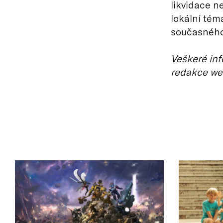
likvidace n
lokální tém
současného
Veškeré inf
redakce we