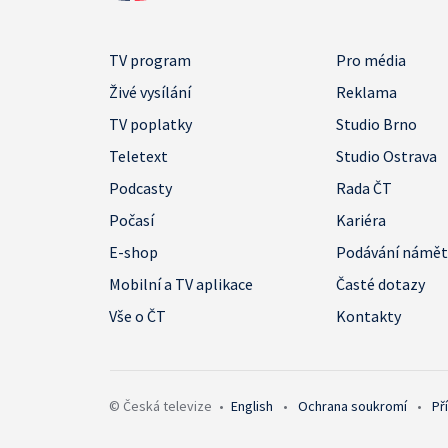
TV program
Pro média
Živé vysílání
Reklama
TV poplatky
Studio Brno
Teletext
Studio Ostrava
Podcasty
Rada ČT
Počasí
Kariéra
E-shop
Podávání námě
Mobilní a TV aplikace
Časté dotazy
Vše o ČT
Kontakty
© Česká televize
•
English
•
Ochrana soukromí
•
Př