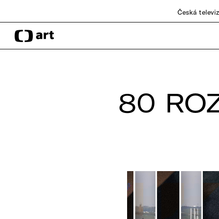
Česká televi
80 RO