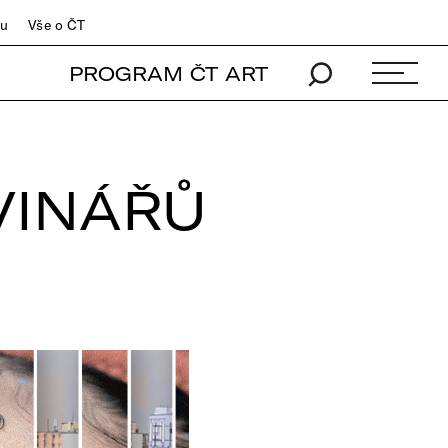
du
Vše o ČT
PROGRAM ČT ART
VINÁŘŮ