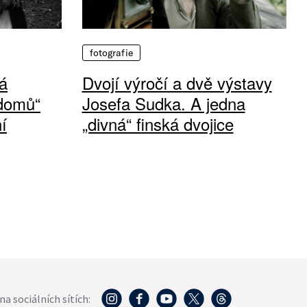
fotografie
á
Dvojí výročí a dvě výstavy
 domů“
Josefa Sudka. A jedna
í
„divná“ finská dvojice
na sociálních sítích: