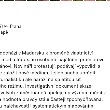
71/4, Praha
mapě
dochází v Maďarsku k proměně vlastnictví
 média Index.hu osobami loajálními premiérovi
ánovi. Novináři protestují, podávají výpovědi a
e založit nové médium. Jejich snaha ubránit
urnalistiku ale naráží na spletitou síť
ého režimu. Investigativní dokument skrze
ývalých zaměstnanců apeluje na význam médií v
e hodnota pravdy stále častěji zpochybňována.
u naléhavostí i systematickým mapováním