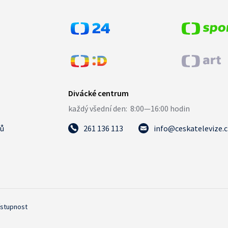
tů
261 136 113
info@ceskatelevize.
ístupnost