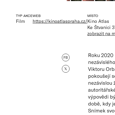
TYP AKCE
WEB
MÍSTO
Film
https://kinoatlaspraha.cz/
Kino Atlas
Ke Štvanici 3
zobrazit na 
Roku 2020 
FB
nezávislého
Viktoru Orb
𝕏
pokoušejí s
nezávislou ž
autoritářsk
výpovědi b
době, kdy j
Snímek svo