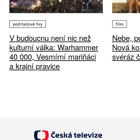
počítačové hry
film
V budoucnu není nic než
Nebe, pe
kulturní válka: Warhammer
Nová ko
40 000, Vesmírní mariňáci
svéráz 
a krajní pravice