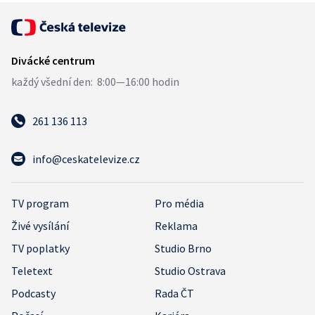
261 136 113
info@ceskatelevize.cz
TV program
Pro média
Živé vysílání
Reklama
TV poplatky
Studio Brno
Teletext
Studio Ostrava
Podcasty
Rada ČT