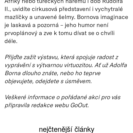
Afriky nebo tureckých harémů i dob Rudolfa
II., uvidíte cirkusová představení i vychytralé
mazlíčky a unavené šelmy. Bornova imaginace
je laskavá a pozorná – jeho humor není
prvoplánový a zve k tomu dívat se o chvíli
déle.
Přijďte zažít výstavu, která spojuje radost z
vyprávění s výtvarnou virtuozitou. Ať už Adolfa
Borna dlouho znáte, nebo ho teprve
objevujete, odejdete s úsměvem.
Veškeré informace o pořádané akci pro vás
připravila redakce webu GoOut.
nejčtenější články