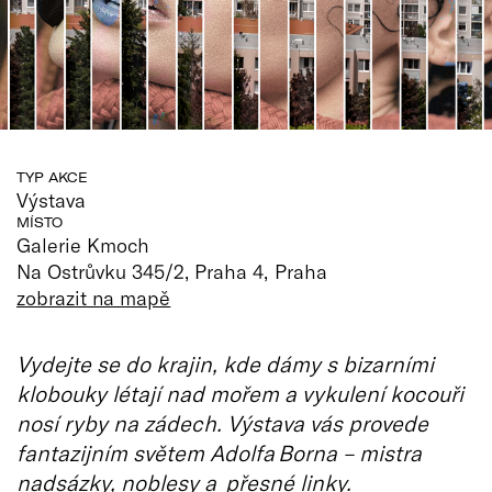
TYP AKCE
Výstava
MÍSTO
Galerie Kmoch
Na Ostrůvku 345/2, Praha 4, Praha
zobrazit na mapě
Vydejte se do krajin, kde dámy s bizarními
klobouky létají nad mořem a vykulení kocouři
nosí ryby na zádech. Výstava vás provede
fantazijním světem Adolfa Borna – mistra
nadsázky, noblesy a přesné linky.