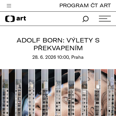
PROGRAM ČT ART
Česká televize
Zpravodajství
Sport
ADOLF BORN: VÝLETY S
iVysílání
PŘEKVAPENÍM
TV program
28. 6. 2026 10:00, Praha
Pro děti
edu
Vše o ČT