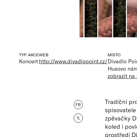
TYP AKCE
WEB
MÍSTO
Koncert
http://www.divadlopoint.cz/
Divadlo Poi
Husovo nám.
zobrazit na
Tradiční pr
FB
spisovatel
zpěvačky Di
𝕏
koled i pov
prostředí D