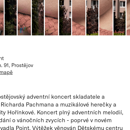
nt
 91, Prostějov
 mapě
ostějovský adventní koncert skladatele a
e Richarda Pachmana a muzikálové herečky a
ty Hořínkové. Koncert plný adventních melodií,
ídání o vánočních zvycích - poprvé v novém
ivadla Point. Výtěžek věnován Dětskému centru