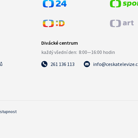
tů
261 136 113
info@ceskatelevize.
ístupnost