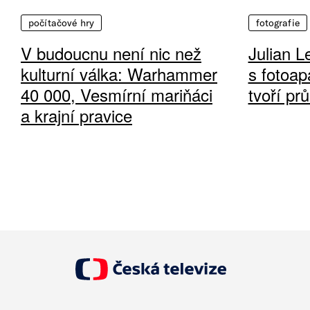
počítačové hry
fotografie
V budoucnu není nic než
Julian L
kulturní válka: Warhammer
s fotoap
40 000, Vesmírní mariňáci
tvoří pr
a krajní pravice