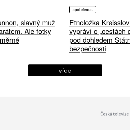
společnost
ennon, slavný muž
Etnoložka Kreisslov
arátem. Ale fotky
vypráví o „cestách
ůměrné
pod dohledem Státn
bezpečnosti
více
Česká televize 