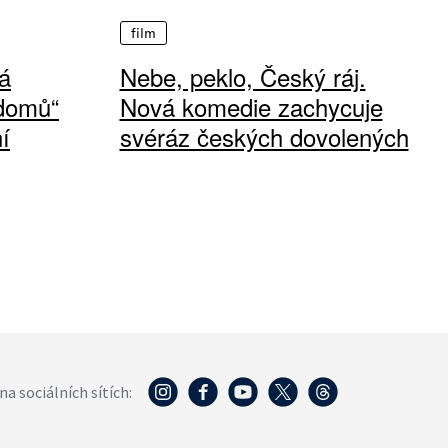
film
á
Nebe, peklo, Český ráj.
 domů“
Nová komedie zachycuje
í
svéráz českých dovolených
na sociálních sítích: