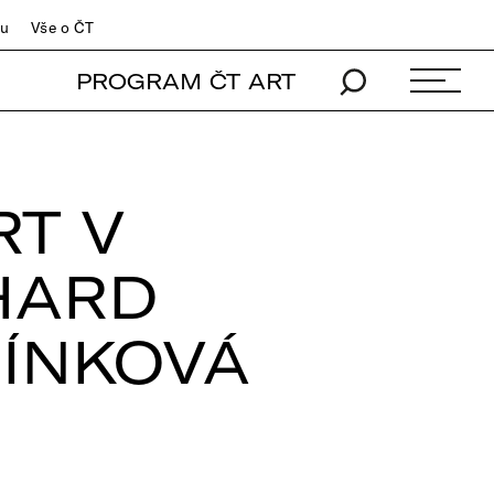
du
Vše o ČT
PROGRAM ČT ART
RT V
HARD
ŘÍNKOVÁ