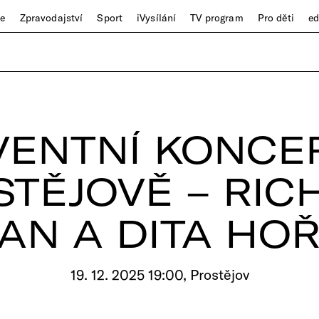
ze
Zpravodajství
Sport
iVysílání
TV program
Pro děti
e
ENTNÍ KONCE
STĚJOVĚ – RIC
N A DITA HO
19. 12. 2025 19:00, Prostějov