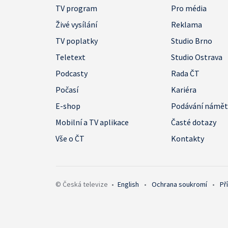
TV program
Pro média
Živé vysílání
Reklama
TV poplatky
Studio Brno
Teletext
Studio Ostrava
Podcasty
Rada ČT
Počasí
Kariéra
E-shop
Podávání námě
Mobilní a TV aplikace
Časté dotazy
Vše o ČT
Kontakty
© Česká televize
•
English
•
Ochrana soukromí
•
Př