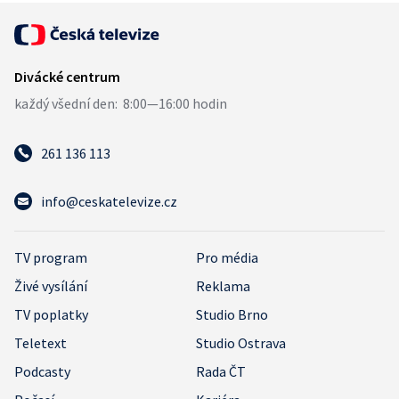
261 136 113
info@ceskatelevize.cz
TV program
Pro média
Živé vysílání
Reklama
TV poplatky
Studio Brno
Teletext
Studio Ostrava
Podcasty
Rada ČT