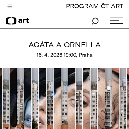
PROGRAM ČT ART
Česká televize
Zpravodajství
Sport
AGÁTA A ORNELLA
iVysílání
16. 4. 2026 19:00, Praha
TV program
Pro děti
edu
Vše o ČT