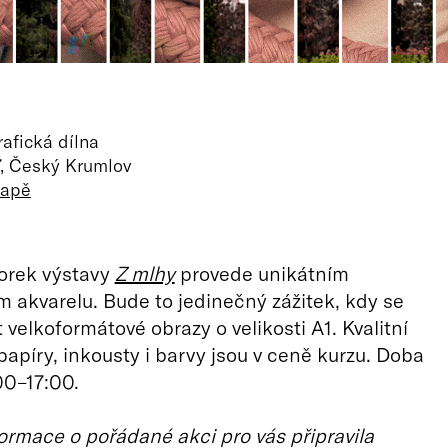
rafická dílna
7, Český Krumlov
mapě
orek výstavy
Z mlhy
provede unikátním
akvarelu. Bude to jedinečný zážitek, kdy se
 velkoformátové obrazy o velikosti A1. Kvalitní
papíry, inkousty i barvy jsou v ceně kurzu. Doba
⁠⁠⁠⁠⁠⁠17:00.
ormace o pořádané akci pro vás připravila