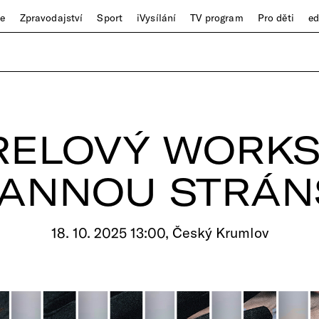
ze
Zpravodajství
Sport
iVysílání
TV program
Pro děti
e
RELOVÝ WORKS
IANNOU STRÁN
18. 10. 2025 13:00, Český Krumlov