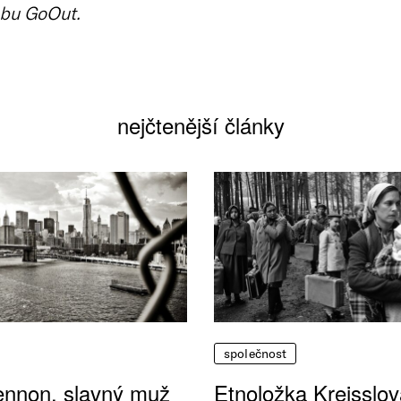
bu GoOut.
nejčtenější články
společnost
ennon, slavný muž
Etnoložka Kreisslov