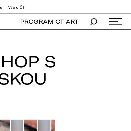
du
Vše o ČT
PROGRAM ČT ART
HOP S
SKOU