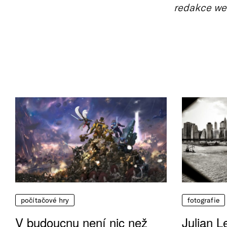
redakce we
počítačové hry
fotografie
V budoucnu není nic než
Julian L