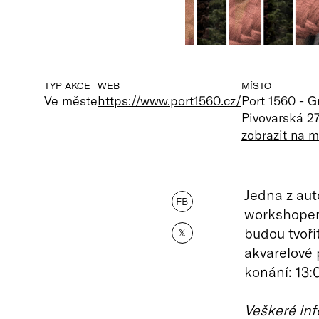
TYP AKCE
WEB
MÍSTO
Ve měste
https://www.port1560.cz/
Port 1560 - G
Pivovarská 2
zobrazit na 
Jedna z aut
FB
workshopem 
budou tvořit
𝕏
akvarelové 
konání: 13:00–
Veškeré inf