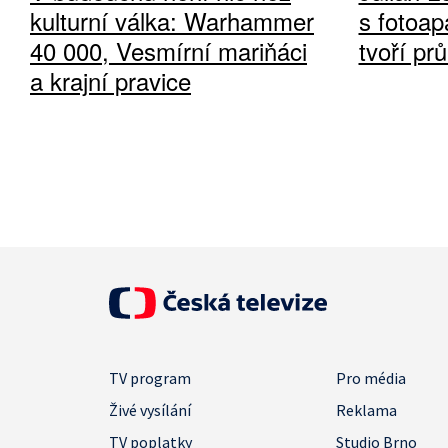
kulturní válka: Warhammer
s fotoap
40 000, Vesmírní mariňáci
tvoří pr
a krajní pravice
TV program
Pro média
Živé vysílání
Reklama
TV poplatky
Studio Brno