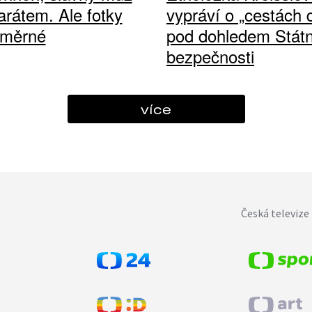
arátem. Ale fotky
vypráví o „cestách
ůměrné
pod dohledem Státn
bezpečnosti
více
Česká televize 