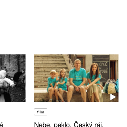
film
á
Nebe, peklo, Český ráj.