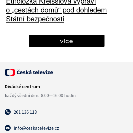
Etnoložka Kreisslová vypráví
o „cestách domů“ pod dohledem
Státní bezpečnosti
více
261 136 113
info@ceskatelevize.cz