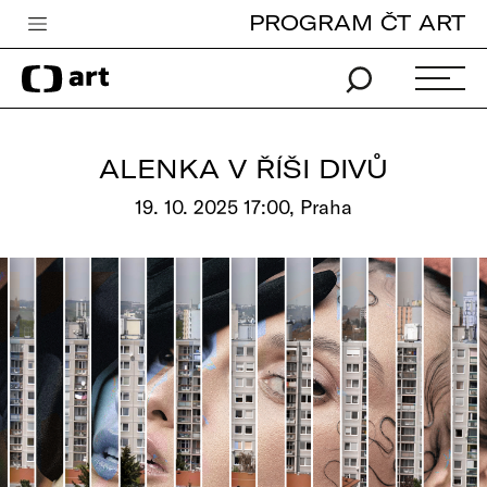
PROGRAM ČT ART
Česká televize
Zpravodajství
Sport
ALENKA V ŘÍŠI DIVŮ
iVysílání
19. 10. 2025 17:00, Praha
TV program
Pro děti
edu
Vše o ČT