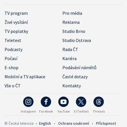
TV program
Pro média
Živé vysílání
Reklama
TV poplatky
Studio Brno
Teletext
Studio Ostrava
Podcasty
Rada ČT
Počasí
Kariéra
E-shop
Podávání námětů
Mobilní a TV aplikace
Časté dotazy
Vše o ČT
Kontakty
Instagram
Facebook
YouTube
X (Twitter)
Threads
© Česká televize
•
English
•
Ochrana soukromí
•
Přístupnost