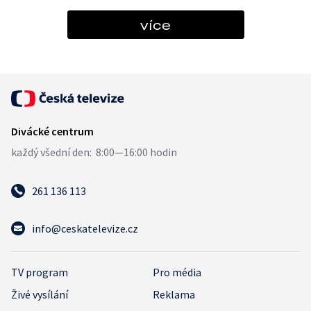
více
261 136 113
info@ceskatelevize.cz
TV program
Pro média
Živé vysílání
Reklama