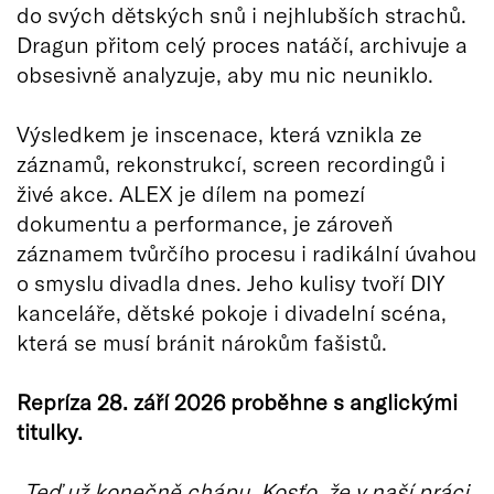
do svých dětských snů i nejhlubších strachů.
Dragun přitom celý proces natáčí, archivuje a
obsesivně analyzuje, aby mu nic neuniklo.
Výsledkem je inscenace, která vznikla ze
záznamů, rekonstrukcí, screen recordingů i
živé akce. ALEX je dílem na pomezí
dokumentu a performance, je zároveň
záznamem tvůrčího procesu i radikální úvahou
o smyslu divadla dnes. Jeho kulisy tvoří DIY
kanceláře, dětské pokoje i divadelní scéna,
která se musí bránit nárokům fašistů.
Repríza 28. září 2026 proběhne s anglickými
titulky.
„Teď už konečně chápu, Kosťo, že v naší práci