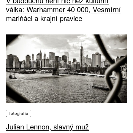
V budoucnu není nic než kulturní
válka: Warhammer 40 000, Vesmírní
mariňáci a krajní pravice
fotografie
Julian Lennon, slavný muž