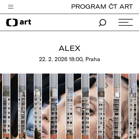
PROGRAM ČT ART
Česká televize
Zpravodajství
Sport
ALEX
iVysílání
22. 2. 2026 18:00, Praha
TV program
Pro děti
edu
Vše o ČT