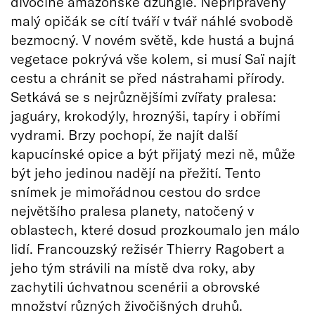
divočině amazonské džungle. Nepřipravený
malý opičák se cítí tváří v tvář náhlé svobodě
bezmocný. V novém světě, kde hustá a bujná
vegetace pokrývá vše kolem, si musí Saï najít
cestu a chránit se před nástrahami přírody.
Setkává se s nejrůznějšími zvířaty pralesa:
jaguáry, krokodýly, hroznýši, tapíry i obřími
vydrami. Brzy pochopí, že najít další
kapucínské opice a být přijatý mezi ně, může
být jeho jedinou nadějí na přežití. Tento
snímek je mimořádnou cestou do srdce
největšího pralesa planety, natočený v
oblastech, které dosud prozkoumalo jen málo
lidí. Francouzský režisér Thierry Ragobert a
jeho tým strávili na místě dva roky, aby
zachytili úchvatnou scenérii a obrovské
množství různých živočišných druhů.