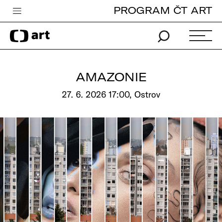
PROGRAM ČT ART
Česká televize
Zpravodajství
Sport
AMAZONIE
iVysílání
27. 6. 2026 17:00, Ostrov
TV program
Pro děti
edu
Vše o ČT