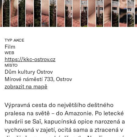
TYP AKCE
Film
WEB
https://kkc-ostrov.cz
MÍSTO
Dům kultury Ostrov
Mírové náměstí 733, Ostrov
zobrazit na mapě
Výpravná cesta do největšího deštného
pralesa na světě – do Amazonie. Po letecké
havárii se Saï, kapucínská opice narozená a
vychovaná v zajetí, ocitá sama a ztracená v