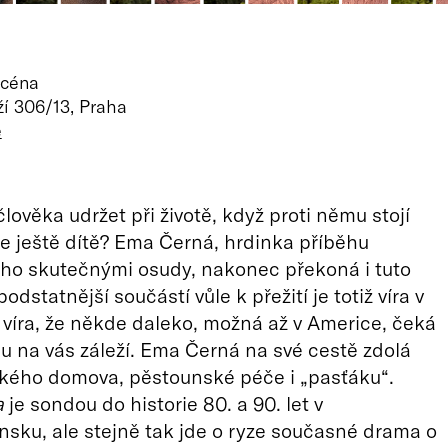
scéna
í 306/13, Praha
ě
lověka udržet při životě, když proti němu stojí
 je ještě dítě? Ema Černá, hrdinka příběhu
ho skutečnými osudy, nakonec překoná i tuto
podstatnější součástí vůle k přežití je totiž víra v
víra, že někde daleko, možná až v Americe, čeká
 na vás záleží. Ema Černá na své cestě zdolá
ského domova, pěstounské péče i „pasťáku“.
a
je sondou do historie 80. a 90. let v
sku, ale stejně tak jde o ryze současné drama o