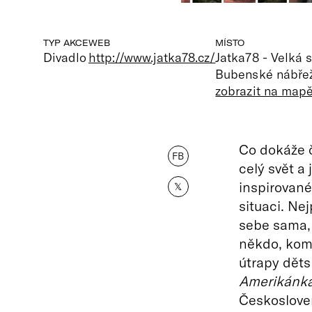
TYP AKCE
WEB
MÍSTO
Divadlo
http://www.jatka78.cz/
Jatka78 - Velká 
Bubenské nábřež
zobrazit na map
Co dokáže č
FB
celý svět a
inspirované
𝕏
situaci. Nej
sebe sama, 
někdo, komu
útrapy dět
Amerikánk
Českosloven