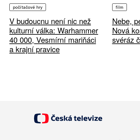
počítačové hry
film
V budoucnu není nic než
Nebe, pe
kulturní válka: Warhammer
Nová ko
40 000, Vesmírní mariňáci
svéráz 
a krajní pravice