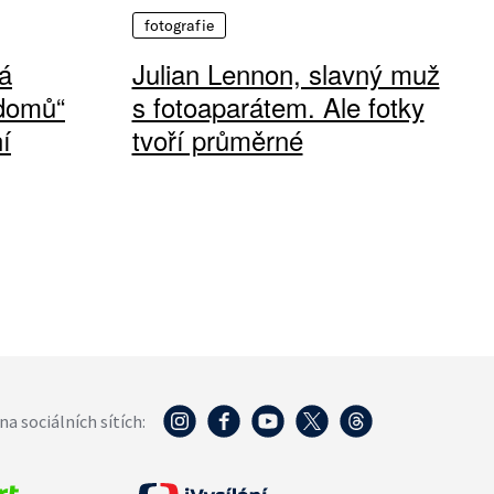
fotografie
á
Julian Lennon, slavný muž
 domů“
s fotoaparátem. Ale fotky
í
tvoří průměrné
na sociálních sítích: