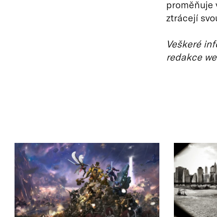
proměňuje v
ztrácejí svo
Veškeré inf
redakce we