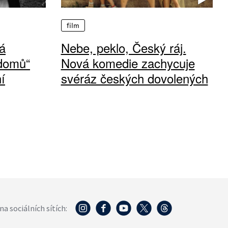
film
á
Nebe, peklo, Český ráj.
 domů“
Nová komedie zachycuje
í
svéráz českých dovolených
na sociálních sítích: