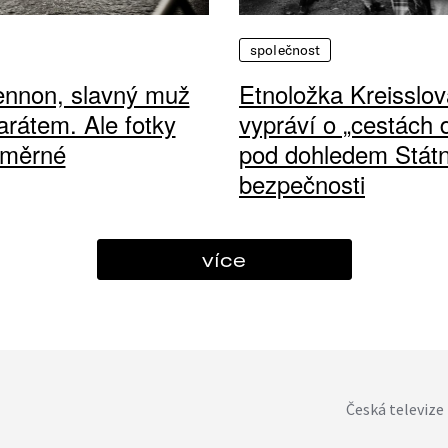
společnost
ennon, slavný muž
Etnoložka Kreisslov
arátem. Ale fotky
vypráví o „cestách
ůměrné
pod dohledem Státn
bezpečnosti
více
Česká televize 