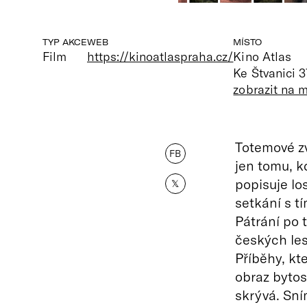
TYP AKCE
WEB
MÍSTO
Film
https://kinoatlaspraha.cz/
Kino Atlas
Ke Štvanici 3
zobrazit na 
Totemové zv
FB
jen tomu, kd
popisuje lo
𝕏
setkání s t
Pátrání po 
českých les
Příběhy, kt
obraz bytos
skrývá. Sn