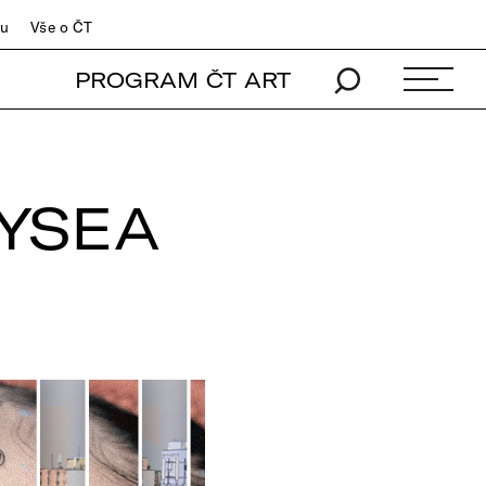
du
Vše o ČT
PROGRAM ČT ART
YSEA