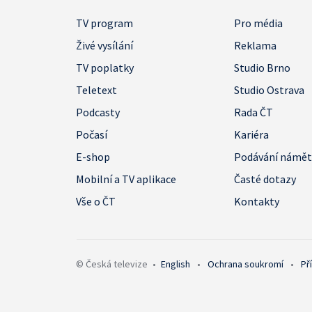
TV program
Pro média
Živé vysílání
Reklama
TV poplatky
Studio Brno
Teletext
Studio Ostrava
Podcasty
Rada ČT
Počasí
Kariéra
E-shop
Podávání námě
Mobilní a TV aplikace
Časté dotazy
Vše o ČT
Kontakty
© Česká televize
•
English
•
Ochrana soukromí
•
Př