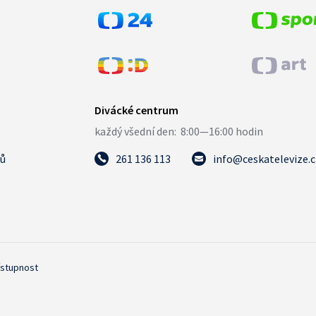
tů
261 136 113
info@ceskatelevize.
ístupnost