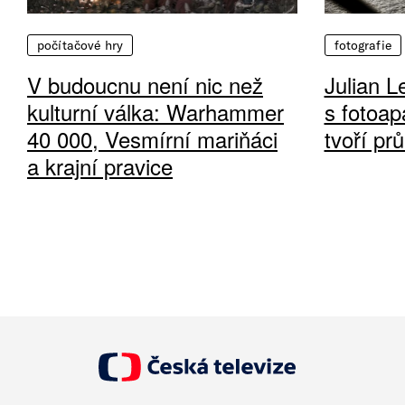
počítačové hry
fotografie
V budoucnu není nic než
Julian L
kulturní válka: Warhammer
s fotoap
40 000, Vesmírní mariňáci
tvoří pr
a krajní pravice