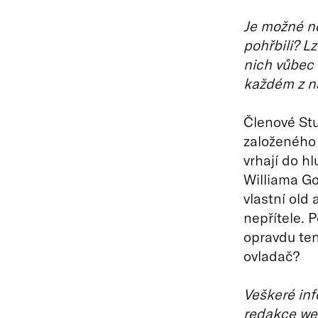
Je možné ne
pohřbili? Lz
nich vůbec 
každém z n
Členové St
založeného 
vrhají do hl
Williama Go
vlastní old
nepřítele. P
opravdu ten
ovladač?
Veškeré inf
redakce we