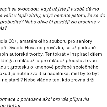
opít se svobodou, když už jste ji v sobě dávno
e věřit v lepší zítřky, když nemáte jistotu, že se do
probudíte? Nebo dříve či později zlo procitne v
ás?
udia 60+, amatérského souboru pro seniory
při Divadle Husa na provázku, se už podruhé
ubin autorské tvorby. Tentokrát v inspiraci dílem
ldinga o mládeži a pro mládež představí svou
 adult grotesku o kmenové potřebě společného
okud je nutné zvolit si náčelníka, měl by to být
 nejstarší? Nebo vládne ten, kdo zrovna drží
ormace o pořádané akci pro vás připravila
bu GoOut.