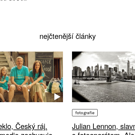
nejčtenější články
fotografie
klo, Český ráj.
Julian Lennon, sla
medie zachycuje
s fotoaparátem. Ale