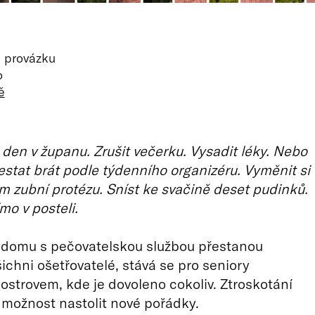
 provázku
o
ě
 den v županu. Zrušit večerku. Vysadit léky. Nebo
estat brát podle týdenního organizéru. Vyměnit si
 zubní protézu. Sníst ke svačině deset pudinků.
mo v posteli.
 domu s pečovatelskou službou přestanou
ichni ošetřovatelé, stává se pro seniory
strovem, kde je dovoleno cokoliv. Ztroskotání
 možnost nastolit nové pořádky.