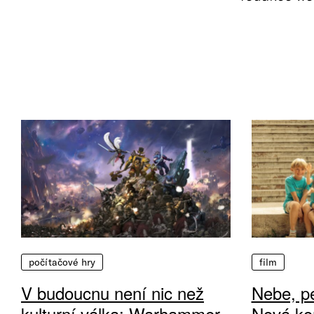
počítačové hry
film
V budoucnu není nic než
Nebe, pe
kulturní válka: Warhammer
Nová ko