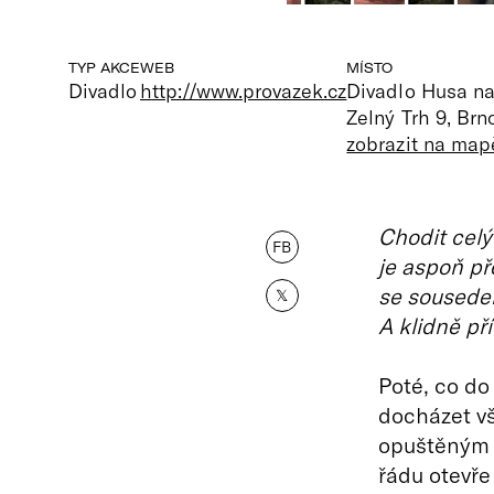
TYP AKCE
WEB
MÍSTO
Divadlo
http://www.provazek.cz
Divadlo Husa na
Zelný Trh 9, Brn
zobrazit na map
Chodit celý
FB
je aspoň př
se sousedem
𝕏
A klidně pří
Poté, co do
docházet vš
opuštěným o
řádu otevře