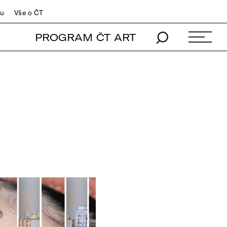
du
Vše o ČT
PROGRAM ČT ART