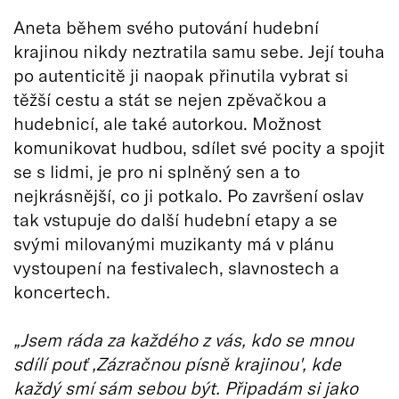
Aneta během svého putování hudební
krajinou nikdy neztratila samu sebe. Její touha
po autenticitě ji naopak přinutila vybrat si
těžší cestu a stát se nejen zpěvačkou a
hudebnicí, ale také autorkou. Možnost
komunikovat hudbou, sdílet své pocity a spojit
se s lidmi, je pro ni splněný sen a to
nejkrásnější, co ji potkalo. Po završení oslav
tak vstupuje do další hudební etapy a se
svými milovanými muzikanty má v plánu
vystoupení na festivalech, slavnostech a
koncertech.
„Jsem ráda za každého z vás, kdo se mnou
sdílí pouť ‚Zázračnou písně krajinou', kde
každý smí sám sebou být. Připadám si jako