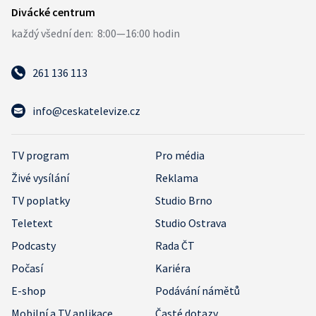
261 136 113
info@ceskatelevize.cz
TV program
Pro média
Živé vysílání
Reklama
TV poplatky
Studio Brno
Teletext
Studio Ostrava
Podcasty
Rada ČT
Počasí
Kariéra
E-shop
Podávání námětů
Mobilní a TV aplikace
Časté dotazy