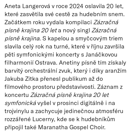
Aneta Langerová v roce 2024 oslavila 20 let,
které zasvětila své cestě za hudebním snem.
Začátkem roku vydala kompilaci
Zázračná
písně krajina 20 let
a nový singl
Zázračná
písně krajina
. S kapelou a smyčcovým triem
slavila celý rok na turné, které v říjnu završila
pěti symfonickými koncerty s Janáčkovou
filharmonií Ostrava. Anetiny písně tím získaly
barvitý orchestrální zvuk, který i díky aranžím
Jakuba Zitka přenesl publikum až do
filmového prostoru představivosti. Záznam z
koncertu
Zázračná písně krajina 20 let
symfonická
vyšel v prosinci digitálně i na
trojvinylu a zachycuje jedinečnou atmosféru
rozzářené Lucerny, kde se k hudebníkům
připojil také Maranatha Gospel Choir.