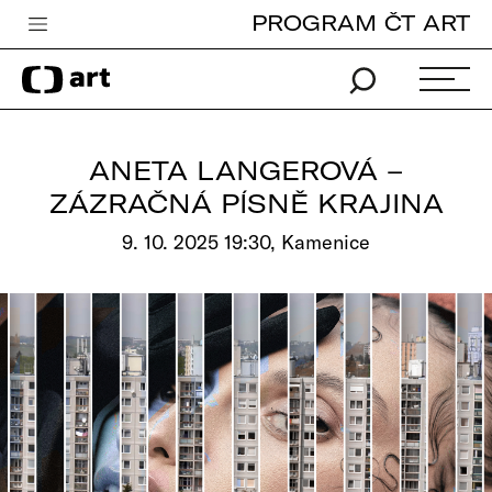
PROGRAM ČT ART
Česká televize
Zpravodajství
Sport
ANETA LANGEROVÁ –
iVysílání
ZÁZRAČNÁ PÍSNĚ KRAJINA
TV program
9. 10. 2025 19:30, Kamenice
Pro děti
edu
Vše o ČT